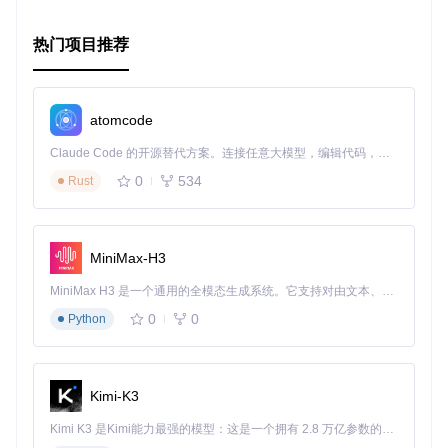
热门项目推荐
atomcode
Claude Code 的开源替代方案。连接任意大模型，编辑代码，运行命令，自动验证 — 全自动执行。用 Rust 构建，极致性能。 ｜ An open-source alternative to Claude Code. Connect any LLM, edit code, run commands, and verify changes — autonomously. Built in Rust for speed. Get Started
0
534
Rust
MiniMax-H3
MiniMax H3 是一个通用的全模态生成系统。它支持对由文本、图像、视频和音频组成的多模态上下文进行统一理解，并能生成分辨率高达 2K、时长可达 15 秒的带原生立体声音频的视频。得益于面向任务泛化的系统设计，H3 在预训练阶段就已具备广泛的多模态上下文理解与生成能力，能够出色地执行复杂的多模态指令。
0
0
Python
Kimi-K3
Kimi K3 是Kimi能力最强的模型：这是一个拥有 2.8 万亿参数的混合专家（MoE）模型，具备原生视觉理解能力，并支持 100 万 token 的上下文窗口。