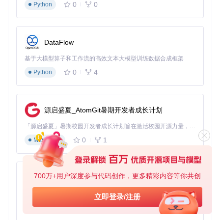
0
0
Python
DataFlow
基于大模型算子和工作流的高效文本大模型训练数据合成框架
0
4
Python
源启盛夏_AtomGit暑期开发者成长计划
「源启盛夏」暑期校园开发者成长计划旨在激活校园开源力量，通过积分激励、认证扶持、资源倾斜等形式，引导高校组织和开发者完成「入驻 — 建项目 — 做贡献 — 获认证 — 得资源」的完整闭环。无论你是想带领社团入驻平台的组织者，还是希望用代码贡献证明自己的开发者，都能在这里找到属于你的成长路径。
0
1
Markdown
700万+用户深度参与代码创作，更多精彩内容等你共创
py-xiaozhi
基于Python的Xiaozhi AI，适用于想要完整Xiaozhi体验而无需拥有专用硬件的用户。
立即登录/注册
0
1
Python