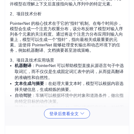
许模型在理解上下文后直接指向输入序列中的特定元素。
2、项目技术分析
PointerNet 的核心技术在于它的"指针"机制。在每个时间步，
模型会生成一个注意力权重分布，该分布反映了模型对输入序
列各个元素的关注程度。通过将这个注意力分布应用到输入向
量上，模型可以生成一个"指针"，指向最相关或最重要的元
素。这使得 PointerNet 能够处理变长输出和动态环境下的任
务，例如机器翻译、文档摘要甚至游戏策略。
3、项目及技术应用场景
机器翻译
：PointerNet 可以帮助模型直接从源语言句子中选
取词汇，而不仅仅是生成固定词汇表中的词，从而提高翻译
的准确性和自然性。
文本生成与摘要
：在处理大量文本时，模型可以根据内容选
择关键信息，生成精炼的摘要。
自动驾驶
：车辆可以根据环境中的对象和道路条件，做出指
向特定目标的动作决策。
游戏AI
：在游戏中，PointerNet 可以模拟玩家行为，针对不
同场景选择最佳操作。
登录后查看全文
4、项目特点
灵活性
：PointerNet 具有很高的灵活性，能够适应各种序列
到序列的问题，而不需要预先设定输出长度。