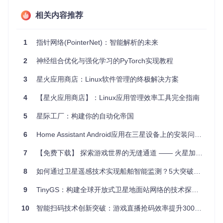
强大之处在于注意力机制
：通过对输入序列的注意力分配，
PointerNet 能够更好地捕捉上下文信息，增强模型的预测能
相关内容推荐
力。
易于实现与扩展
：基于 PyTorch，PointerNet 的代码结构清
1
指针网络(PointerNet)：智能解析的未来
晰，易于理解和修改，适合进一步的研究和开发。
社区支持
：作为开源项目，PointerNet 受益于全球开发者的
2
神经组合优化与强化学习的PyTorch实现教程
贡献，不断优化和完善。
3
星火应用商店：Linux软件管理的终极解决方案
总的来说，PointerNet 提供了一个独特而强大的框架，为处理
需要智能选择的问题提供了新思路。无论是研究人员还是开发
人员，都值得尝试并探索这个项目的潜力。现在就加入 Pointe
4
【星火应用商店】：Linux应用管理效率工具完全指南
rNet 社区，开启你的智能处理之旅吧！
5
星际工厂：构建你的自动化帝国
6
Home Assistant Android应用在三星设备上的安装问题分析与解决方案
7
【免费下载】 探索游戏世界的无缝通道 —— 火星加速器 V4.3.2 无限试用版评测
8
如何通过卫星遥感技术实现船舶智能监测？5大突破性技术解析
9
TinyGS：构建全球开放式卫星地面站网络的技术探索指南
10
智能扫码技术创新突破：游戏直播抢码效率提升300%的底层逻辑与实践