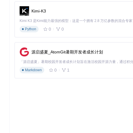
# 测试模型性能
Kimi-K3
python main.py 
test
实时动作识别演示
0
0
Python
# 启动实时动作识别
源启盛夏_AtomGit暑期开发者成长计划
常见问题解决
0
1
Markdown
1. 模型推理速度慢
检查是否启用GPU加速：确保
GPU配置模块
正确检测到CUDA
降低输入视频分辨率：在
视频处理工具
中调整帧大小参数
减少骨骼关节点数量：修改
骨骼提取配置
中的关节点过滤规则
2. 识别准确率低
检查数据集预处理质量：使用
可视化工具
验证骨骼提取效果
调整模型超参数：修改配置文件中的学习率和批处理大小
增加训练迭代次数：在训练配置文件中提高max_epoch参数