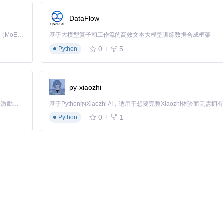
DataFlow
Kimi K3 是Kimi能力最强的模型：这是一个拥有 2.8 万亿参数的混合专家（MoE）模型，具备原生视觉理解能力，并支持 100 万 token 的上下文窗口。
基于大模型算子和工作流的高效文本大模型训练数据合成框架
0
5
Python
py-xiaozhi
「源启盛夏」暑期校园开发者成长计划旨在激活校园开源力量，通过积分激励、认证扶持、资源倾斜等形式，引导高校组织和开发者完成「入驻 — 建项目 — 做贡献 — 获认证 — 得资源」的完整闭环。无论你是想带领社团入驻平台的组织者，还是希望用代码贡献证明自己的开发者，都能在这里找到属于你的成长路径。
0
1
Python
设备