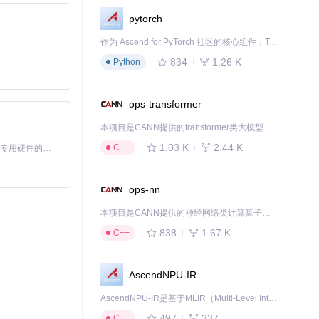
pytorch
作为 Ascend for PyTorch 社区的核心组件，TorchNPU 是昇腾专为 PyTorch 打造的深度学习适配插件，使 PyTorch 框架能够直接调用昇腾 NPU，为开发者提供昇腾 AI 处理器的超强算力。
834
1.26 K
Python
ops-transformer
本项目是CANN提供的transformer类大模型算子库，实现网络在NPU上加速计算。
1.03 K
2.44 K
C++
基于Python的Xiaozhi AI，适用于想要完整Xiaozhi体验而无需拥有专用硬件的用户。
ops-nn
本项目是CANN提供的神经网络类计算算子库，实现网络在NPU上加速计算。
838
1.67 K
C++
AscendNPU-IR
AscendNPU-IR是基于MLIR（Multi-Level Intermediate Representation）构建的，面向昇腾亲和算子编译时使用的中间表示，提供昇腾完备表达能力，通过编译优化提升昇腾AI处理器计算效率，支持通过生态框架使能昇腾AI处理器与深度调优
497
337
C++