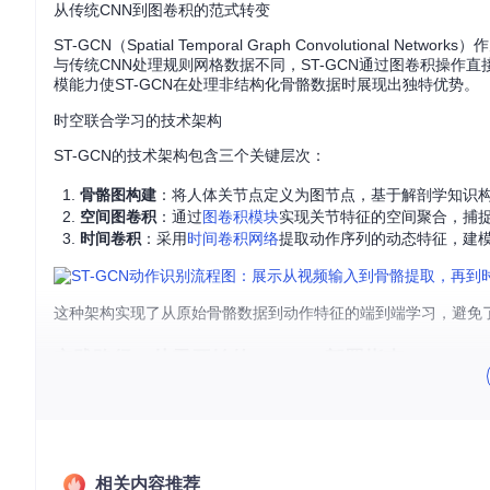
从传统CNN到图卷积的范式转变
ST-GCN（Spatial Temporal Graph Convoluti
与传统CNN处理规则网格数据不同，ST-GCN通过图卷积操
模能力使ST-GCN在处理非结构化骨骼数据时展现出独特优势。
时空联合学习的技术架构
ST-GCN的技术架构包含三个关键层次：
骨骼图构建
：将人体关节点定义为图节点，基于解剖学知识
空间图卷积
：通过
图卷积模块
实现关节特征的空间聚合，捕
时间卷积
：采用
时间卷积网络
提取动作序列的动态特征，建
这种架构实现了从原始骨骼数据到动作特征的端到端学习，避免
实践路径：从零开始的ST-GCN部署指南
环境搭建与模型准备
基础环境配置
相关内容推荐
# 克隆项目仓库