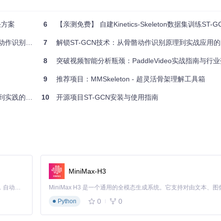
决方案
6
【亲测免费】 自建Kinetics-Skeleton数据集训练ST-GCN网
别实践指南
7
解锁ST-GCN技术：从骨骼动作识别原理到实战应用
8
突破视频智能分析瓶颈：PaddleVideo实战指南与行
9
推荐项目：MMSkeleton - 超灵活骨架理解工具箱
的完整指南
10
开源项目ST-GCN安装与使用指南
MiniMax-H3
Claude Code 的开源替代方案。连接任意大模型，编辑代码，运行命令，自动验证 — 全自动执行。用 Rust 构建，极致性能。 ｜ An open-source alternative to Claude Code. Connect any LLM, edit code, run commands, and verify changes — autonomously. Built in Rust for speed. Get Started
0
0
Python
in.yaml
