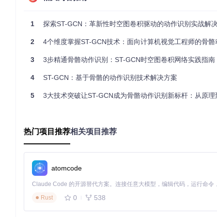
git 
clone
cd
 st-gcn

1
探索ST-GCN：革新性时空图卷积驱动的动作识别实战解
# 安装依赖包
2
4个维度掌握ST-GCN技术：面向计算机视觉工程师的骨骼动作识
pip install -r requirements.txt

3
3步精通骨骼动作识别：ST-GCN时空图卷积网络实践指南
# 下载预训练模型
4
ST-GCN：基于骨骼的动作识别技术解决方案
数据处理与模型运行
5
3大技术突破让ST-GCN成为骨骼动作识别新标杆：从原理到实践
数据集准备
# 处理NTU-RGB+D数据集
python tools/ntu_gendata.py

热门项目推荐
相关项目推荐
# 处理Kinetics数据集
atomcode
模型训练与测试
0
538
Rust
# 训练NTU-RGB+D数据集（xsub协议）
python main.py train --config config/st_gcn/ntu-xsub/tra