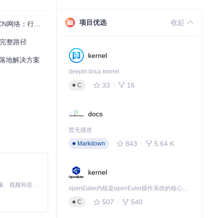
项目优选
收起
络：行为识别新突破
的完整路径
kernel
业落地解决方案
deepin linux kernel
33
16
C
docs
暂无描述
843
5.64 K
Markdown
kernel
MiniMax H3 是一个通用的全模态生成系统。它支持对由文本、图像、视频和音频组成的多模态上下文进行统一理解，并能生成分辨率高达 2K、时长可达 15 秒的带原生立体声音频的视频。得益于面向任务泛化的系统设计，H3 在预训练阶段就已具备广泛的多模态上下文理解与生成能力，能够出色地执行复杂的多模态指令。
openEuler内核是openEuler操作系统的核心，既是系统性能与稳定性的基石，也是连接处理器、设备与服务的桥梁。
507
540
C