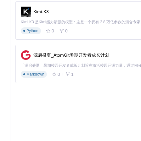
Kimi-K3
0
0
Python
源启盛夏_AtomGit暑期开发者成长计划
0
1
Markdown