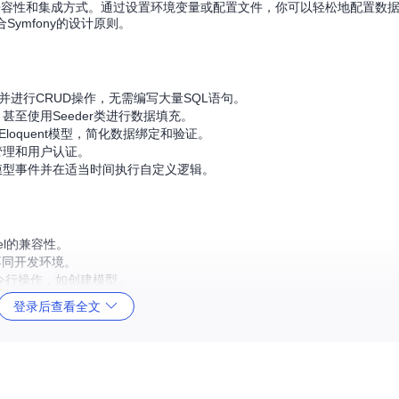
ent ORM的兼容性和集成方式。通过设置环境变量或配置文件，你可以轻松地配置
合Symfony的设计原则。
模型并进行CRUD操作，无需编写大量SQL语句。
至使用Seeder类进行数据填充。
Eloquent模型，简化数据绑定和验证。
限管理和用户认证。
监听模型事件并在适当时间执行自定义逻辑。
el的兼容性。
不同开发环境。
捷的命令行操作，如创建模型。
的社区。
登录后查看全文
的Symfony应用中，那么WouterJEloquentBundle绝对值得尝试
t在Symfony中的魅力吧！