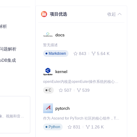
项目优选
收起
题解析
docs
暂无描述
系支持问题解析
843
5.64 K
Markdown
goDB集成
kernel
openEuler内核是openEuler操作系统的核心，既是系统性能与稳定性的基石，也是连接处理器、设备与服务的桥梁。
507
539
C
pytorch
MiniMax H3 是一个通用的全模态生成系统。它支持对由文本、图像、视频和音频组成的多模态上下文进行统一理解，并能生成分辨率高达 2K、时长可达 15 秒的带原生立体声音频的视频。得益于面向任务泛化的系统设计，H3 在预训练阶段就已具备广泛的多模态上下文理解与生成能力，能够出色地执行复杂的多模态指令。
作为 Ascend for PyTorch 社区的核心组件，TorchNPU 是昇腾专为 PyTorch 打造的深度学习适配插件，使 PyTorch 框架能够直接调用昇腾 NPU，为开发者提供昇腾 AI 处理器的超强算力。
831
1.26 K
Python