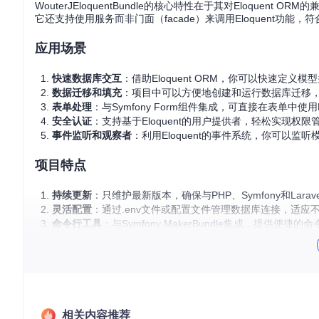
WouterJEloquentBundle的核心特性在于其对Eloqu
它还支持使用服务而非门面（facade）来调用Eloquent功能，符
应用场景
快速数据库交互
：借助Eloquent ORM，你可以快速定义
数据迁移和填充
：项目中可以方便地创建和运行数据库迁移，甚
表单处理
：与Symfony Form组件集成，可直接在表单中使用
安全认证
：支持基于Eloquent的用户提供者，轻松实现权
事件监听和观察者
：利用Eloquent的事件系统，你可以
项目特点
持续更新
：只维护最新版本，确保与PHP、Symfony和Larav
灵活配置
：通过.env文件或配置文件管理数据库连接，适应
命令行工具
：与Symfony MakerBundle集成，提供便
社区支持
：开放源代码，鼓励贡献，拥有详细的文档和活跃
如果你已经熟悉了Eloquent ORM并且正在寻找一种方式将其融入到你
装和配置，就可以开启高效开发之旅。赶紧行动起来，体验Eloquen
相关内容推荐