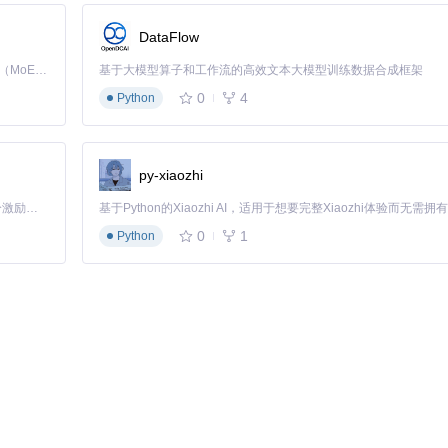
DataFlow
Kimi K3 是Kimi能力最强的模型：这是一个拥有 2.8 万亿参数的混合专家（MoE）模型，具备原生视觉理解能力，并支持 100 万 token 的上下文窗口。
基于大模型算子和工作流的高效文本大模型训练数据合成框架
0
4
Python
py-xiaozhi
「源启盛夏」暑期校园开发者成长计划旨在激活校园开源力量，通过积分激励、认证扶持、资源倾斜等形式，引导高校组织和开发者完成「入驻 — 建项目 — 做贡献 — 获认证 — 得资源」的完整闭环。无论你是想带领社团入驻平台的组织者，还是希望用代码贡献证明自己的开发者，都能在这里找到属于你的成长路径。
0
1
Python