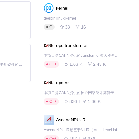
kernel
deepin linux kernel
33
16
C
ops-transformer
本项目是CANN提供的transformer类大模型算子库，实现网络在NPU上加速计算。
1.03 K
2.43 K
C++
基于Python的Xiaozhi AI，适用于想要完整Xiaozhi体验而无需拥有专用硬件的用户。
ops-nn
本项目是CANN提供的神经网络类计算算子库，实现网络在NPU上加速计算。
836
1.66 K
C++
AscendNPU-IR
AscendNPU-IR是基于MLIR（Multi-Level Intermediate Representation）构建的，面向昇腾亲和算子编译时使用的中间表示，提供昇腾完备表达能力，通过编译优化提升昇腾AI处理器计算效率，支持通过生态框架使能昇腾AI处理器与深度调优
497
336
C++