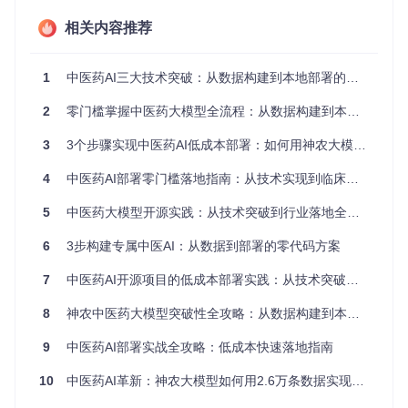
模型。 ⚙️
相关内容推荐
创新点三：4-bit量化部署
通过NF4量化技术将模型体积压缩至原始大小的1/4，在消费
1
中医药AI三大技术突破：从数据构建到本地部署的零门槛实践指南
级GPU（10GB显存）上实现实时推理，响应速度提升40%。
这意味着中医诊所的普通电脑也能跑起来专业AI助手。 🚀
2
零门槛掌握中医药大模型全流程：从数据构建到本地部署的开源方案
3. 技术实现解密
3
3个步骤实现中医药AI低成本部署：如何用神农大模型打造基层医疗智能助手？
4
中医药AI部署零门槛落地指南：从技术实现到临床价值
图：神农大模型在医学类大模型生态中的定位与技术架构（al
5
中医药大模型开源实践：从技术突破到行业落地全指南
t: 开源神农大模型医学领域应用架构图）
数据层→模型层→应用层的三阶架构
6
3步构建专属中医AI：从数据到部署的零代码方案
第一步：数据处理流水线
7
中医药AI开源项目的低成本部署实践：从技术突破到落地应用
8
神农中医药大模型突破性全攻略：从数据构建到本地化部署的垂直领域AI落地实践
# 核心数据清洗代码片段
def
process_tcm_data
(
raw_data
):

9
中医药AI部署实战全攻略：低成本快速落地指南
# 1. 实体提取（中药/方剂/证型）
    entities = extract_entities(raw_data)

10
中医药AI革新：神农大模型如何用2.6万条数据实现中医辨证智能化突破
# 2. 关系构建（性味归经/君臣佐使）
    triples = build_knowledge_triples(entities)
