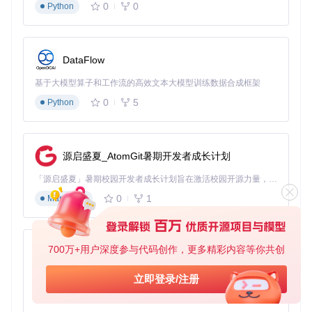
流程
：四诊信息录入→证型概率计算→治则推荐→方剂生成
0
0
Python
实战案例
：对"面色苍白+头晕心悸+脉细弱"症状组合，系统输
出"气血两虚证"，推荐八珍汤加减
场景三：古籍知识挖掘
DataFlow
流程
：医案文本导入→实体关系抽取→知识图谱构建→临床规
则挖掘
基于大模型算子和工作流的高效文本大模型训练数据合成框架
应用效果
：从《本草纲目》中自动提炼出128组中药配伍禁
0
5
Python
忌，人工验证准确率89%
5. 未来演进路线
源启盛夏_AtomGit暑期开发者成长计划
短期（3个月）
发布13B参数增强版，辨证准确率提升至95%
「源启盛夏」暑期校园开发者成长计划旨在激活校园开源力量，通过积分激励、认证扶持、资源倾斜等形式，引导高校组织和开发者完成「入驻 — 建项目 — 做贡献 — 获认证 — 得资源」的完整闭环。无论你是想带领社团入驻平台的组织者，还是希望用代码贡献证明自己的开发者，都能在这里找到属于你的成长路径。
新增5000条针灸穴位数据，扩展理疗建议功能
0
1
Markdown
中期（6个月）
融合视觉模型实现舌诊图像分析，支持"文字+图像"双模态
输入
开发诊所专用客户端，支持电子病历无缝对接
700万+用户深度参与代码创作，更多精彩内容等你共创
py-xiaozhi
长期（12个月）
构建中医药知识图谱API，开放第三方应用接入
基于Python的Xiaozhi AI，适用于想要完整Xiaozhi体验而无需拥有专用硬件的用户。
立即登录/注册
建立模型效果众包评估平台，汇聚临床反馈数据
0
1
Python
避坑指南