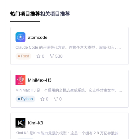
# 3. 自指令生成（关键参数：置信度阈值0.85）
return
 generate_self_instruct(triples, confidence=
0.8
热门项目推荐
相关项目推荐
第二步：模型微调关键配置
重点参数说明：
r=16（低秩矩阵维度）：控制适配层复杂度
atomcode
lora_alpha=32（缩放因子）：平衡微调强度
target_modules=["q_proj", "v_proj"]（注意力关键模块）
Claude Code 的开源替代方案。连接任意大模型，编辑代码，运行命令，自动验证 — 全自动执行。用 Rust 构建，极致性能。 ｜ An open-source alternative to Claude Code. Connect any LLM, edit code, run commands, and verify changes — autonomously. Built in Rust for speed. Get Started
第三步：部署优化策略
采用BitsAndBytes量化方案，通过"4bit
0
538
Rust
加载+动态精度计算"平衡性能与显存占用，实测在RTX 3060
上实现每秒20 token生成速度。
4. 应用场景图谱
MiniMax-H3
MiniMax H3 是一个通用的全模态生成系统。它支持对由文本、图像、视频和音频组成的多模态上下文进行统一理解，并能生成分辨率高达 2K、时长可达 15 秒的带原生立体声音频的视频。得益于面向任务泛化的系统设计，H3 在预训练阶段就已具备广泛的多模态上下文理解与生成能力，能够出色地执行复杂的多模态指令。
场景一：中药智能咨询
0
0
Python
流程
：症状输入→药材匹配→性味归经解析→禁忌提示
核心价值
：将30分钟的人工查询缩短至10秒，准确率达92%
示例
：输入"气血两虚"自动返回黄芪+当归的配伍方案，并标
注"湿盛中满者慎用"
Kimi-K3
场景二：辅助辨证系统
Kimi K3 是Kimi能力最强的模型：这是一个拥有 2.8 万亿参数的混合专家（MoE）模型，具备原生视觉理解能力，并支持 100 万 token 的上下文窗口。