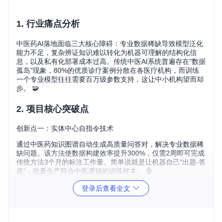
1. 行业痛点分析
中医药AI落地面临三大核心障碍：专业数据稀缺导致模型泛化
能力不足，复杂辨证知识难以转化为机器可理解的结构化信
息，以及私有化部署成本过高。传统中医AI系统普遍存在"数据
孤岛"现象，80%的优质诊疗案例分散在各医疗机构，而训练
一个专业模型往往需要百万级参数支持，这让中小机构望而却
步。 🧩
2. 项目核心突破点
创新点一：实体中心自指令技术
通过中医药知识图谱自动生成高质量问答对，解决专业数据稀
缺问题。该方法使数据构建效率提升300%，仅需2周即可完成
传统方法3个月的标注工作量。简单说就是让机器自己"出题-答
题"，批量生产符合中医逻辑的训练样本。 🤖
创新点二：轻量化微调方案
登录后查看全文
采用LoRA（低秩适应）技术，在4×3090 GPU上10小时即可
完成70亿参数模型微调，显存占用降低75%。相比全参数微
调，这种"给模型打补丁"的方式让普通开发者也能玩转专业大