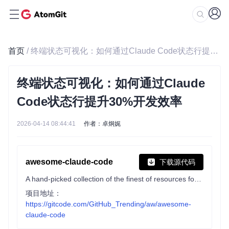
首页
/ 终端状态可视化：如何通过Claude Code状态行提升30%开发效率
终端状态可视化：如何通过Claude
Code状态行提升30%开发效率
2026-04-14 08:44:41
作者：卓炯娓
awesome-claude-code
下载源代码
A hand-picked collection of the finest of resources for the most awesome of agents, Claude Code, the undisputed champion of coding companions, from the unstoppable team at Anthropic PBC. A delectable showcase of top tier skills, ambidextrous agents, scintillating status lines, top notch developer tooling, and also we have plugins
项目地址：
https://gitcode.com/GitHub_Trending/aw/awesome-
claude-code