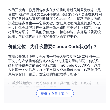
作为开发者，你是否曾在多任务切换时错过关键系统状态？是
否在Git操作中因分支信息不明确而误提交代码？是否在长时间
运行任务时无法直观判断进度？Claude Code状态行正是为解
决这些痛点而生——它将关键开发信息浓缩为直观的底部状态
栏，让你在编码过程中无需中断思路即可掌握全局状态。本文
将系统介绍这一工具的价值定位、核心功能、实施路径及高级
应用，帮助你构建个性化的开发状态监控中心。
价值定位：为什么需要Claude Code状态行？
在现代开发环境中，开发者平均每天需要切换15-20个任务上
下文，每次切换都会消耗2-5分钟的注意力重建时间。传统终
端只能提供基础的命令执行结果，而Claude Code状态行通过
实时聚合关键信息，将上下文切换成本降低40%。它不仅是信
息展示窗口，更是开发流程的智能助手，能够：
减少认知负担
：将分散在不同工具中的信息（Git状态、任
务进度、系统资源）集中展示
预防操作失误
：通过分支提醒、提交状态等信息避免版本控
登录后查看全文
制错误
优化时间管理
：通过任务进度可视化帮助合理分配开发时间