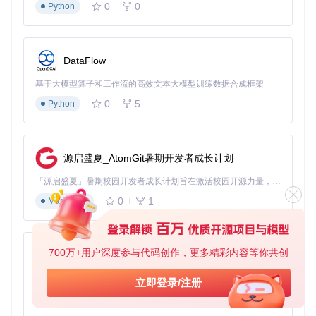
0
0
Python
# Ubuntu/Debian
sudo
 apt update && 
sudo
 apt install git rustc cargo sqlite
# macOS
DataFlow
brew install git rust sqlite

基于大模型算子和工作流的高效文本大模型训练数据合成框架
# Arch Linux
0
5
Python
sudo
执行阶段：安装与基础配置
1. 获取项目代码
源启盛夏_AtomGit暑期开发者成长计划
「源启盛夏」暑期校园开发者成长计划旨在激活校园开源力量，通过积分激励、认证扶持、资源倾斜等形式，引导高校组织和开发者完成「入驻 — 建项目 — 做贡献 — 获认证 — 得资源」的完整闭环。无论你是想带领社团入驻平台的组织者，还是希望用代码贡献证明自己的开发者，都能在这里找到属于你的成长路径。
git 
clone
cd
0
1
Markdown
2. 编译安装claudia-statusline
700万+用户深度参与代码创作，更多精彩内容等你共创
py-xiaozhi
基于Python的Xiaozhi AI，适用于想要完整Xiaozhi体验而无需拥有专用硬件的用户。
立即登录/注册
3. 初始化配置
0
1
Python