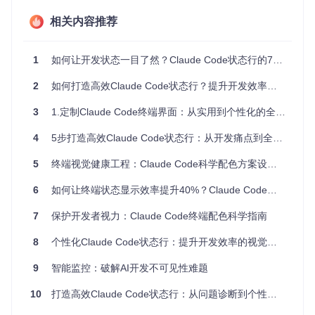
Awesome Claude Code项目提供的claudia-statusline是目前
最成熟的实现方案，基于Rust构建的高性能架构确保即使在大
相关内容推荐
型项目中也能保持200ms以内的响应速度，比同类工具平均快
3-5倍。
1
如何让开发状态一目了然？Claude Code状态行的7个实用改造方案
核心功能：状态行能为你提供什么？
2
如何打造高效Claude Code状态行？提升开发效率的全流程指南
多维度信息聚合
3
1.定制Claude Code终端界面：从实用到个性化的全栈指南
claudia-statusline通过模块化设计整合了六大类关键信息：
4
5步打造高效Claude Code状态行：从开发痛点到全栈监控的终极指南
📊
版本控制状态
：当前分支、提交差异、远程同步状态 ⏱️
时
间与任务跟踪
：系统时间、活跃任务计时器、截止时间提醒 📈
5
终端视觉健康工程：Claude Code科学配色方案设计与实践
资源监控
：CPU/内存使用率、进程状态、网络活动 🔄
工作流
6
如何让终端状态显示效率提升40%？Claude Code状态行个性化指南
进度
：CI/CD pipeline状态、测试覆盖率、构建进度 💾
存储状
态
：磁盘空间、数据库连接、缓存命中率 🎯
自定义指标
：支
持集成第三方工具的业务指标
7
保护开发者视力：Claude Code终端配色科学指南
自适应显示系统
8
个性化Claude Code状态行：提升开发效率的视觉化工作流指南
针对不同工作场景，状态行提供三种显示模式：
9
智能监控：破解AI开发不可见性难题
精简模式
：仅显示核心信息（分支、时间、资源使用率），
10
打造高效Claude Code状态行：从问题诊断到个性化界面全攻略
适合专注编码时使用