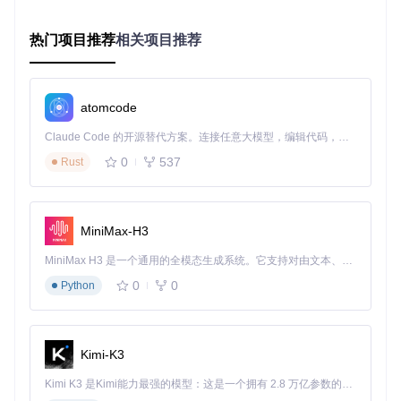
标准模式
：平衡信息密度与可读性，适合日常开发
扩展模式
：展示完整指标集，适合问题诊断与性能优化
持久化与数据分析
热门项目推荐
相关项目推荐
内置SQLite数据库自动记录关键指标，支持生成：
日/周/月开发时间分布报告
atomcode
Git操作频率与模式分析
系统资源使用趋势图表
Claude Code 的开源替代方案。连接任意大模型，编辑代码，运行命令，自动验证 — 全自动执行。用 Rust 构建，极致性能。 ｜ An open-source alternative to Claude Code. Connect any LLM, edit code, run commands, and verify changes — autonomously. Built in Rust for speed. Get Started
工作流效率评估数据
0
537
Rust
实施路径：从零开始配置状态行
准备阶段：环境检查与依赖安装
MiniMax-H3
开始前请确认系统满足以下条件：
MiniMax H3 是一个通用的全模态生成系统。它支持对由文本、图像、视频和音频组成的多模态上下文进行统一理解，并能生成分辨率高达 2K、时长可达 15 秒的带原生立体声音频的视频。得益于面向任务泛化的系统设计，H3 在预训练阶段就已具备广泛的多模态上下文理解与生成能力，能够出色地执行复杂的多模态指令。
Git 2.30+（用于仓库集成）
0
0
Python
Rust 1.60+（编译状态行工具）
SQLite 3.35+（数据持久化）
支持ANSI转义序列的终端（推荐Alacritty、iTerm2或Windo
ws Terminal）
Kimi-K3
通过以下命令安装核心依赖：
Kimi K3 是Kimi能力最强的模型：这是一个拥有 2.8 万亿参数的混合专家（MoE）模型，具备原生视觉理解能力，并支持 100 万 token 的上下文窗口。