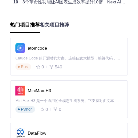
10
3个革命性功能让AI图表生成效率提升10倍：Next AI Draw.io完全指南
3. 多场景图表类型全覆盖
系统内置多种图表模板和智能生成逻辑，覆盖技术和业务场
景：
热门项目推荐
相关项目推荐
技术架构类
：云服务部署图、微服务关系图、网络拓扑图
业务流程类
：决策树、工作流、用户旅程图
概念示意类
：思维导图、实体关系图、时序图
atomcode
🚀 零基础用户3步上手指南
Claude Code 的开源替代方案。连接任意大模型，编辑代码，运行命令，自动验证 — 全自动执行。用 Rust 构建，极致性能。 ｜ An open-source alternative to Claude Code. Connect any LLM, edit code, run commands, and verify changes — autonomously. Built in Rust for speed. Get Started
环境准备
0
540
Rust
Next AI Draw.io提供两种便捷部署方式，满足不同用户需求：
Docker快速启动
（推荐非技术用户）：
MiniMax-H3
docker run -d -p 3000:3000 \

MiniMax H3 是一个通用的全模态生成系统。它支持对由文本、图像、视频和音频组成的多模态上下文进行统一理解，并能生成分辨率高达 2K、时长可达 15 秒的带原生立体声音频的视频。得益于面向任务泛化的系统设计，H3 在预训练阶段就已具备广泛的多模态上下文理解与生成能力，能够出色地执行复杂的多模态指令。
  -e AI_PROVIDER=openai \

0
0
Python
  -e AI_MODEL=gpt-4o \

  -e OPENAI_API_KEY=your_api_key \

DataFlow
源码部署
（适合开发者）：