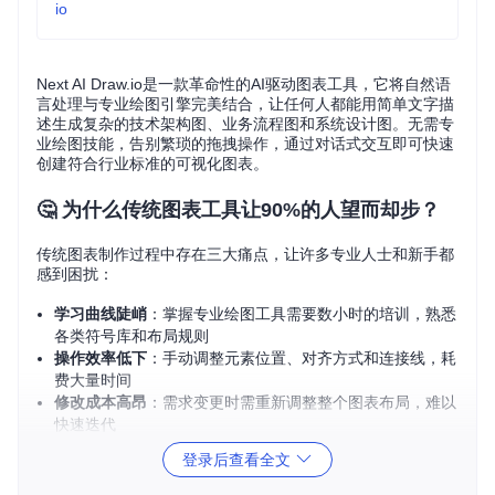
io
Next AI Draw.io是一款革命性的AI驱动图表工具，它将自然语
言处理与专业绘图引擎完美结合，让任何人都能用简单文字描
述生成复杂的技术架构图、业务流程图和系统设计图。无需专
业绘图技能，告别繁琐的拖拽操作，通过对话式交互即可快速
创建符合行业标准的可视化图表。
🤔 为什么传统图表工具让90%的人望而却步？
传统图表制作过程中存在三大痛点，让许多专业人士和新手都
感到困扰：
学习曲线陡峭
：掌握专业绘图工具需要数小时的培训，熟悉
各类符号库和布局规则
操作效率低下
：手动调整元素位置、对齐方式和连接线，耗
费大量时间
修改成本高昂
：需求变更时需重新调整整个图表布局，难以
快速迭代
登录后查看全文
这些问题导致技术团队在文档协作、方案沟通和知识传递过程
中效率低下，而非技术人员更是难以参与到可视化创作中。