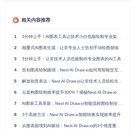
💡 AI驱动的三大核心突破能力
相关内容推荐
1. 自然语言转图表技术
只需用日常语言描述需求，AI就能自动生成符合专业规范的图
表。这种技术基于大语言模型对文本的深度理解，结合预设的
1
3分钟上手！AI图表工具让技术小白也能绘制专业架构图
图表生成规则，将抽象描述转化为结构化图形。
2
颠覆式AI图表生成：让非专业人士告别手动绘图烦恼
AI生成的AWS云服务架构图 - 展示用户通过EC2实例与S3、B
3
3分钟上手：让非技术人员也能制作专业图表的AI工具
edrock和DynamoDB服务的交互关系
4
告别图表绘制困境：Next AI Draw.io如何用智能交互革新可视化创作
核心实现模块：
app/api/chat/route.ts
负责处理用户输入并协调
AI生成逻辑，将自然语言转化为draw.io兼容的XML格式。
5
解放创意表达：Next AI Draw.io让非技术人员轻松生成专业图表
2. 实时对话式编辑体验
6
云架构图绘制效率提升300%？揭秘Next AI Draw.io的黑科技
不同于传统工具的静态编辑模式，Next AI Draw.io支持通过自
然对话持续优化图表：
7
AI图表工具革新：Next AI Draw.io智能流程图绘制全攻略
增量修改
：无需从头重建，可通过对话指令局部调整图表元
8
3个高效方法：Next AI Draw.io智能转换实现效率提升
素
9
从图表困境到AI驱动：Next AI Draw.io的3个维度重构绘图体验
智能建议
：AI会基于上下文提供布局优化和元素补充建议
即时预览
：修改指令实时转化为视觉效果，所见即所得