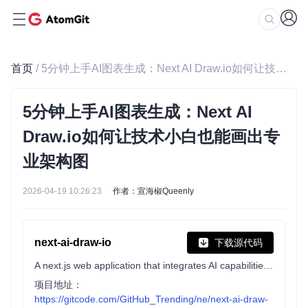
首页
/ 5分钟上手AI图表生成：Next AI Draw.io如何让技术小白也能画出专业架构图
5分钟上手AI图表生成：Next AI
Draw.io如何让技术小白也能画出专
业架构图
2026-04-19 10:26:23
作者：宣海椒Queenly
next-ai-draw-io
下载源代码
A next.js web application that integrates AI capabilities with draw.io diagrams. This app allows you to create, modify, and enhance diagrams through natural language commands and AI-assisted visualization.
项目地址：
https://gitcode.com/GitHub_Trending/ne/next-ai-draw-