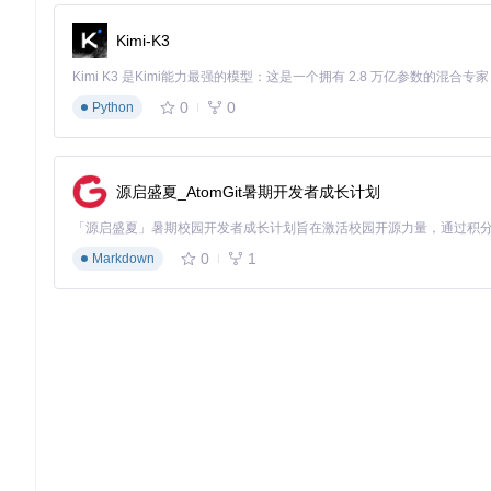
输入自己的QQ号码作为身份验证
填写目标联系人QQ号或群号码
Kimi-K3
选择聊天类型（私聊/群聊）和表情版本
点击"确认"按钮启动导出流程
验证阶段：检查备份完整性
0
0
Python
导出完成后，系统会自动生成包含完整聊天记录的文件夹，其中
chat.txt
文件存储所有文字对话及时间戳
源启盛夏_AtomGit暑期开发者成长计划
emoticons
文件夹保存所有表情图片
attachments
目录存放聊天中的图片、文件等附件
0
1
Markdown
图：导出的聊天记录包含完整的时间戳和表情符号，完美还原原
技术优势转化为用户价值
本地处理保障隐私安全
所有数据处理均在用户本地设备完成，不会将任何聊天内容上传
精准回溯。
轻量级设计实现极速备份
优化的数据库解析算法使工具在普通电脑上也能实现每秒处理100