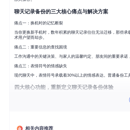
聊天记录备份的三大核心痛点与解决方案
痛点一：换机时的记忆断裂
当你更换新手机时，数年积累的聊天记录往往无法迁移，那些承载
术用户望而却步。
痛点二：重要信息的查找困境
工作沟通中的关键决策、与家人的温馨约定、朋友间的重要承诺
痛点三：表情符号的情感缺失
现代聊天中，表情符号承载着30%以上的情感表达。普通备份工
四大核心功能，重新定义聊天记录备份体验
全自动密钥提取：告别繁琐解密流程
传统工具需要用户手动查找并输入解密密钥，过程复杂且容易出
技术背景即可完成解密过程。
全格式内容还原：文字表情一个不少
相关内容推荐