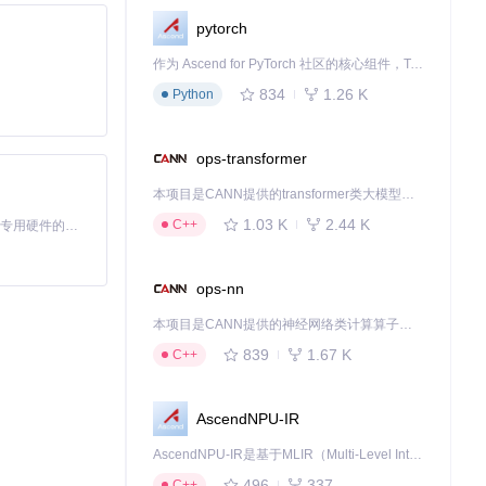
pytorch
作为 Ascend for PyTorch 社区的核心组件，TorchNPU 是昇腾专为 PyTorch 打造的深度学习适配插件，使 PyTorch 框架能够直接调用昇腾 NPU，为开发者提供昇腾 AI 处理器的超强算力。
834
1.26 K
Python
ops-transformer
本项目是CANN提供的transformer类大模型算子库，实现网络在NPU上加速计算。
1.03 K
2.44 K
C++
基于Python的Xiaozhi AI，适用于想要完整Xiaozhi体验而无需拥有专用硬件的用户。
ops-nn
本项目是CANN提供的神经网络类计算算子库，实现网络在NPU上加速计算。
839
1.67 K
C++
每一段对话都能
AscendNPU-IR
AscendNPU-IR是基于MLIR（Multi-Level Intermediate Representation）构建的，面向昇腾亲和算子编译时使用的中间表示，提供昇腾完备表达能力，通过编译优化提升昇腾AI处理器计算效率，支持通过生态框架使能昇腾AI处理器与深度调优
等待。
496
337
C++