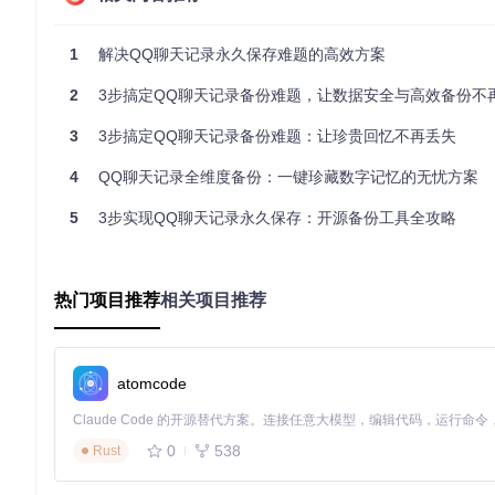
无论是最新版QQ的静态表情，还是旧版经典动态GIF，工具均
景完全一致。
1
解决QQ聊天记录永久保存难题的高效方案
多场景覆盖：私聊群聊一键搞定
2
3步搞定QQ聊天记录备份难题，让数据安全与高效备份不再是
无论是与挚友的私密对话，还是上百人的热闹群聊，工具都能精
可视化操作界面：三步完成备份任务
3
3步搞定QQ聊天记录备份难题：让珍贵回忆不再丢失
精心设计的图形界面将复杂的技术流程隐藏在简单操作之后，用户
4
QQ聊天记录全维度备份：一键珍藏数字记忆的无忧方案
5
3步实现QQ聊天记录永久保存：开源备份工具全攻略
图：QQ-History-Backup简洁直观的图形操作界面，所有功能一
从准备到验证：三步完成聊天记录备份
热门项目推荐
相关项目推荐
准备阶段：获取QQ数据文件
对于已root的安卓设备，直接访问
data/data/com.tencent.mo
份，再从备份文件中提取所需数据文件夹。
atomcode
执行阶段：配置并启动导出
在工具界面中依次完成：
0
538
Rust
点击"选择"按钮定位到QQ数据文件夹