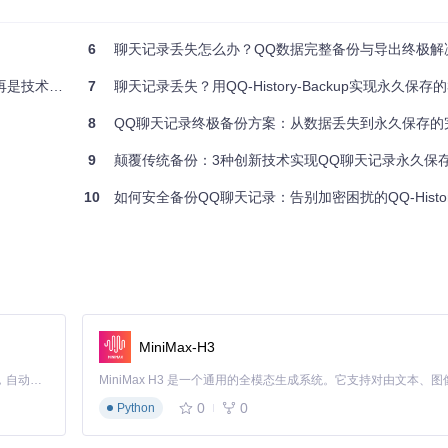
能完整识别并保存。特别优化的表情匹配算法确保导出记录中的每一个表情
6
聊天记录丢失怎么办？QQ数据完整备份与导出终极解
技术门槛
7
聊天记录丢失？用QQ-History-Backup实现永久保
准识别并分类导出。智能匹配备注与昵称功能，让大型群组的聊天记录也
8
QQ聊天记录终极备份方案：从数据丢失到永久保存的
只需完成"选择文件-输入信息-确认导出"三个步骤，即可坐等备份完成。
9
颠覆传统备份：3种创新技术实现QQ聊天记录永久保
10
如何安全备份QQ聊天记录：告别加密困扰的QQ-History
目了然
bileqq
目录获取数据；非root用户可通过手机系统的应用备份功能，先
MiniMax-H3
Claude Code 的开源替代方案。连接任意大模型，编辑代码，运行命令，自动验证 — 全自动执行。用 Rust 构建，极致性能。 ｜ An open-source alternative to Claude Code. Connect any LLM, edit code, run commands, and verify changes — autonomously. Built in Rust for speed. Get Started
0
0
Python