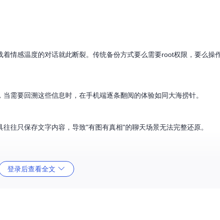
着情感温度的对话就此断裂。传统备份方式要么需要root权限，要么操
，当需要回溯这些信息时，在手机端逐条翻阅的体验如同大海捞针。
具往往只保存文字内容，导致"有图有真相"的聊天场景无法完整还原。
登录后查看全文
错。本工具创新实现从QQ系统文件中智能识别密钥，用户只需选择数据