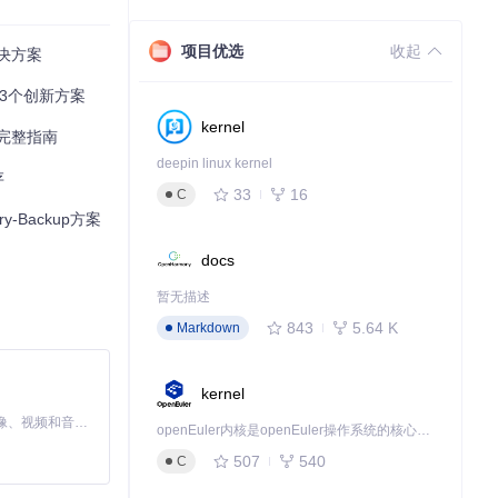
都与原始聊天场
项目优选
收起
决方案
存的3个创新方案
能条理清晰。
kernel
完整指南
deepin linux kernel
存
33
16
C
-Backup方案
docs
暂无描述
843
5.64 K
Markdown
创建QQ完整备
kernel
MiniMax H3 是一个通用的全模态生成系统。它支持对由文本、图像、视频和音频组成的多模态上下文进行统一理解，并能生成分辨率高达 2K、时长可达 15 秒的带原生立体声音频的视频。得益于面向任务泛化的系统设计，H3 在预训练阶段就已具备广泛的多模态上下文理解与生成能力，能够出色地执行复杂的多模态指令。
openEuler内核是openEuler操作系统的核心，既是系统性能与稳定性的基石，也是连接处理器、设备与服务的桥梁。
507
540
C