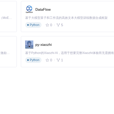
DataFlow
Kimi K3 是Kimi能力最强的模型：这是一个拥有 2.8 万亿参数的混合专家（MoE）模型，具备原生视觉理解能力，并支持 100 万 token 的上下文窗口。
基于大模型算子和工作流的高效文本大模型训练数据合成框架
0
5
Python
：
py-xiaozhi
「源启盛夏」暑期校园开发者成长计划旨在激活校园开源力量，通过积分激励、认证扶持、资源倾斜等形式，引导高校组织和开发者完成「入驻 — 建项目 — 做贡献 — 获认证 — 得资源」的完整闭环。无论你是想带领社团入驻平台的组织者，还是希望用代码贡献证明自己的开发者，都能在这里找到属于你的成长路径。
0
1
Python
始聊天场景
至云端服务器，确保个人隐私绝对安全。时间戳精确到秒的记录方式，让
0+条消息的速度，1GB聊天记录平均导出时间不超过3分钟，告别漫长