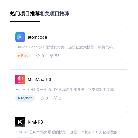
"blocks"
:
[
{
"alignment"
:
"left"
,
热门项目推荐
相关项目推荐
"segments"
:
[
{
"foreground"
:
"#98C379"
,
"style"
:
"plain"
,
atomcode
"template"
:
"\u279c"
,
"type"
:
"text"
Claude Code 的开源替代方案。连接任意大模型，编辑代码，运行命令，自动验证 — 全自动执行。用 Rust 构建，极致性能。 ｜ An open-source alternative to Claude Code. Connect any LLM, edit code, run commands, and verify changes — autonomously. Built in Rust for speed. Get Started
}
,
0
531
{
Rust
"foreground"
:
"#56B6C2"
,
"properties"
:
{
"style"
:
"folder"
}
,
"style"
:
"plain"
,
"template"
:
"  {{ .Path }}"
,
MiniMax-H3
"type"
:
"path"
}
,
MiniMax H3 是一个通用的全模态生成系统。它支持对由文本、图像、视频和音频组成的多模态上下文进行统一理解，并能生成分辨率高达 2K、时长可达 15 秒的带原生立体声音频的视频。得益于面向任务泛化的系统设计，H3 在预训练阶段就已具备广泛的多模态上下文理解与生成能力，能够出色地执行复杂的多模态指令。
{
0
0
Python
"foreground"
:
"#D0666F"
,
"properties"
:
{
"branch_icon"
:
""
}
,
"style"
:
"plain"
,
"template"
:
" <#5FAAE8>git:(</>{{ .HEAD }}<#5FA
Kimi-K3
"type"
:
"git"
}
Kimi K3 是Kimi能力最强的模型：这是一个拥有 2.8 万亿参数的混合专家（MoE）模型，具备原生视觉理解能力，并支持 100 万 token 的上下文窗口。
]
,