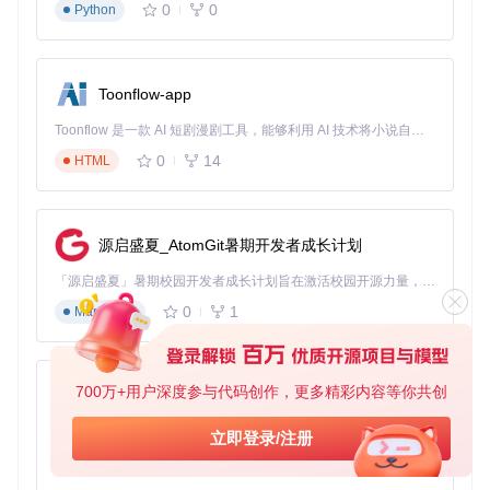
"type"
:
"prompt"
0
0
Python
}
]
,
"final_space"
:
true
,
"version"
:
3
Toonflow-app
}
Toonflow 是一款 AI 短剧漫剧工具，能够利用 AI 技术将小说自动转化为剧本，并结合 AI 生成的图片和视频，实现高效的短剧创作。借助 Toonflow，可以轻松完成从文字到影像的全流程，让短剧制作变得更加智能与便捷。
配置中的每个颜色值都经过精心选择：绿色象征行动起点，蓝
0
14
HTML
色提供方向感，红色突出版本控制状态，形成和谐的视觉层
次。这种设计既满足了美学需求，又确保了信息的清晰传达。
快速上手：三步打造个性化终端 🚀
源启盛夏_AtomGit暑期开发者成长计划
想要立即体验RobbyRussell主题？只需简单三步：
「源启盛夏」暑期校园开发者成长计划旨在激活校园开源力量，通过积分激励、认证扶持、资源倾斜等形式，引导高校组织和开发者完成「入驻 — 建项目 — 做贡献 — 获认证 — 得资源」的完整闭环。无论你是想带领社团入驻平台的组织者，还是希望用代码贡献证明自己的开发者，都能在这里找到属于你的成长路径。
0
1
Markdown
安装Oh My Posh
Windows用户可运行[website/static/install.ps1]脚本，Linu
x/macOS用户则执行[website/static/install.sh]。
700万+用户深度参与代码创作，更多精彩内容等你共创
AionUi
启用主题
在终端配置文件中添加初始化命令（以PowerShell为
免费、本地、开源的 24/7 全天候 Cowork 应用，以及适用于 Gemini CLI、Claude Code、Codex、OpenCode、Qwen Code、Goose CLI、Auggie 等的 OpenClaw | 🌟 喜欢就点star吧
立即登录/注册
例）：
0
6
TypeScript