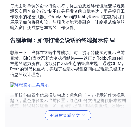
每天面对单调的命令行提示符，你是否想过终端也能变得既美
观又实用？命令行定制不仅是开发者的自我表达，更是提升工
作效率的秘密武器。Oh My Posh的RobbyRussell主题为我们
展示了如何将经典设计与现代功能完美融合，让终端从简单的
输入窗口变成信息丰富的工作伙伴。
告别单调：如何打造会说话的终端提示符 💻
想象一下，当你在终端中导航项目时，提示符能实时显示当前
目录、Git分支状态和命令执行结果——这正是RobbyRussell
主题的魅力所在。这款源自Zsh生态的经典主题，通过Oh My
Posh的现代化重构，实现了在最小视觉空间内呈现最关键工作
信息的设计理念。
主题核心由四个信息模块构成：绿色的「⟜」提示符作为视觉
起点，蓝色路径显示当前位置，红色Git分支信息提供版本控制
状态，错误时的红色「✗」图标则提供即时视觉反馈。这种设
计确保你在任何目录下都能一目了然地掌握关键信息，同时保
登录后查看全文
持界面清爽整洁。
跨平台挑战：如何实现全终端一致体验 🔄