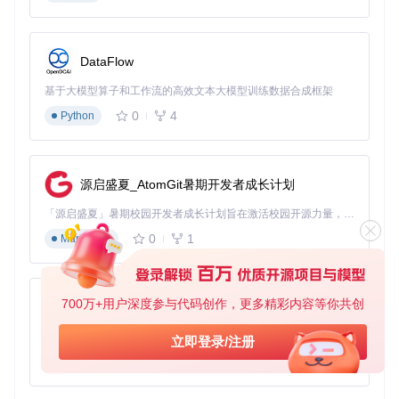
Windows用户需从官网下载3.1以上版本安装包，注意勾选"添
加到系统PATH"选项。Linux用户推荐Flatpak安装方式：
DataFlow
# 安装命令
flatpak install flathub io.github.antimicrox.antimicrox

基于大模型算子和工作流的高效文本大模型训练数据合成框架
# 启动程序
0
4
Python
⚠️注意：Linux用户需确保当前用户属于input组，否则可能无
源启盛夏_AtomGit暑期开发者成长计划
法识别手柄：
「源启盛夏」暑期校园开发者成长计划旨在激活校园开源力量，通过积分激励、认证扶持、资源倾斜等形式，引导高校组织和开发者完成「入驻 — 建项目 — 做贡献 — 获认证 — 得资源」的完整闭环。无论你是想带领社团入驻平台的组织者，还是希望用代码贡献证明自己的开发者，都能在这里找到属于你的成长路径。
sudo
 usermod -aG input 
$USER
# 添加用户到input组
0
1
Markdown
检查点：启动后在顶部下拉菜单能看到手柄名称，说明安装成
功。
700万+用户深度参与代码创作，更多精彩内容等你共创
py-xiaozhi
第二关：基础映射（难度：★★☆）
基于Python的Xiaozhi AI，适用于想要完整Xiaozhi体验而无需拥有专用硬件的用户。
立即登录/注册
1️⃣ 选择手柄：在顶部下拉菜单选择已连接的手柄 2️⃣ 按键映
0
1
Python
射：点击界面上的按钮（如"A键"），然后按键盘对应按键 3️⃣
摇杆配置：点击"Stick1"区域，移动鼠标设置方向控制 4️⃣ 保存