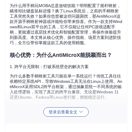
为什么用手柄玩MOBA总是放错技能？明明配置了摇杆映射，
瞄准却比键盘鼠标还慢？换了Linux系统后，之前的手柄映射
工具突然失效？如果你也曾被这些问题困扰，那AntiMicroX这
款开源手柄映射神器或许能给你带来惊喜。作为一款支持Wind
ows和Linux双平台的工具，它不仅能让任何PC游戏适配手
柄，更能通过底层技术优化和智能配置管理，将操作体验提升
到新高度。本文将从核心优势、操作指南、场景方案到进阶技
巧，全方位带你掌握这款工具的使用精髓。
核心优势：为什么AntiMicroX能脱颖而出？
1. 跨平台无限制：打破系统壁垒的解决方案
为什么多数手柄映射工具只能在单一系统运行？传统工具往往
依赖特定系统API，导致Windows工具无法在Linux上使用。An
tiMicroX采用SDL2跨平台框架，通过抽象层统一不同系统的输
入处理逻辑，实现了真正的跨平台兼容。无论是Windows 11
还是Ubuntu、Fedora等Linux发行版，都能稳定运行。
> 核心逻辑：通过SDL2抽象层屏蔽系统差异，统一输入事件处理流程

登录后查看全文
> 优势对比：

- 传统方案：依赖系统特定API，移植难度大

- AntiMicroX：采用SDL2标准接口，一次开发多平台适配
