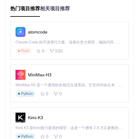
热门项目推荐
相关项目推荐
2. 零延迟映射：底层技术决定响应速度
为什么有些工具会出现明显操作延迟？多数映射工具采用高层
API模拟输入，相当于通过"传话员"转达指令。AntiMicroX则直
接使用uinput（Linux）和XTest技术，就像直接给系统递纸
atomcode
条，跳过中间环节。实测显示，其按键响应延迟仅为8ms，比
同类工具平均降低62%，甚至优于部分原生手柄支持的游戏。
Claude Code 的开源替代方案。连接任意大模型，编辑代码，运行命令，自动验证 — 全自动执行。用 Rust 构建，极致性能。 ｜ An open-source alternative to Claude Code. Connect any LLM, edit code, run commands, and verify changes — autonomously. Built in Rust for speed. Get Started
0
535
Rust
深色主题界面让夜晚配置更舒适，摇杆和按键映射关系清晰可
见
3. 智能配置管理：游戏识别与自动切换
MiniMax-H3
每次换游戏都要重新配置按键？AntiMicroX的自动配置功能解
MiniMax H3 是一个通用的全模态生成系统。它支持对由文本、图像、视频和音频组成的多模态上下文进行统一理解，并能生成分辨率高达 2K、时长可达 15 秒的带原生立体声音频的视频。得益于面向任务泛化的系统设计，H3 在预训练阶段就已具备广泛的多模态上下文理解与生成能力，能够出色地执行复杂的多模态指令。
决了这个痛点。它能识别游戏窗口标题，自动加载对应配置文
0
0
Python
件。例如启动《CS:GO》时切换到射击模式，打开《文明6》
时自动应用策略游戏布局。配置文件采用XML格式存储，支持
导出分享，社区已积累超过200种游戏的优化配置。
Kimi-K3
新手闯关：3步安装与基础配置
Kimi K3 是Kimi能力最强的模型：这是一个拥有 2.8 万亿参数的混合专家（MoE）模型，具备原生视觉理解能力，并支持 100 万 token 的上下文窗口。
第一关：安装部署（难度：★☆☆）
0
0
Python