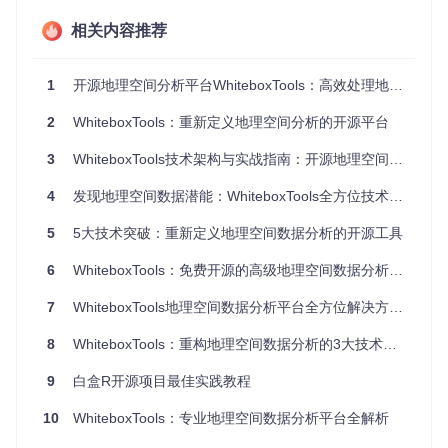
全面的工具集
相关内容推荐
：提供超过518个工具，涵盖数据转换、GIS
分析、水文、图像、LiDAR等多个领域。
多平台支持
：可在Windows、macOS和各种Linux发行版上
1
开源地理空间分析平台WhiteboxTools：高效处理地形与水文数据的技术方案
运行。
易用性
：可以通过Python API直接调用工具，也可以通过提
2
WhiteboxTools：重新定义地理空间分析的开源平台
供的图形用户界面（WhiteboxTools Runner）进行操作。
文档丰富
：详细的用户手册和在线教程使得学习和使用变得
3
WhiteboxTools技术架构与实战指南：开源地理空间分析平台深度解析
简单。
社区驱动
：活跃的开发团队和开放源代码社区，欢迎贡献代
4
发现地理空间数据潜能：WhiteboxTools全方位技术探索
码或报告问题。
5
5大技术突破：重新定义地理空间数据分析的开源工具
为了更好地了解并试用
whitebox-python
，你可以通过Jupy
ter Notebook或Binder的交互式环境进行实践。只需点击链
6
WhiteboxTools：免费开源的高级地理空间数据分析平台终极指南
接，无需本地安装，即可开始探索其强大的功能。
7
WhiteboxTools地理空间数据分析平台全方位解决方案与实战指南
总的来说，无论你是地理信息系统领域的研究人员、开发人员
还是学生，
whitebox-python
都是一个不可多得的开源工
8
WhiteboxTools：重构地理空间数据分析的3大技术突破与全场景落地指南
具，值得你添加到你的工具箱里。立即尝试，开启你的高级地
理空间数据分析之旅吧！
9
白盒R开源项目最佳实践教程
10
WhiteboxTools：专业地理空间数据分析平台全解析