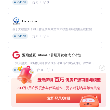
0
0
Python
DataFlow
基于大模型算子和工作流的高效文本大模型训练数据合成框架
0
4
Python
源启盛夏_AtomGit暑期开发者成长计划
「源启盛夏」暑期校园开发者成长计划旨在激活校园开源力量，通过积分激励、认证扶持、资源倾斜等形式，引导高校组织和开发者完成「入驻 — 建项目 — 做贡献 — 获认证 — 得资源」的完整闭环。无论你是想带领社团入驻平台的组织者，还是希望用代码贡献证明自己的开发者，都能在这里找到属于你的成长路径。
0
1
Markdown
700万+用户深度参与代码创作，更多精彩内容等你共创
py-xiaozhi
基于Python的Xiaozhi AI，适用于想要完整Xiaozhi体验而无需拥有专用硬件的用户。
立即登录/注册
0
1
Python