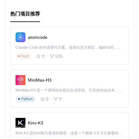
热门项目推荐
atomcode
Claude Code 的开源替代方案。连接任意大模型，编辑代码，运行命令，自动验证 — 全自动执行。用 Rust 构建，极致性能。 ｜ An open-source alternative to Claude Code. Connect any LLM, edit code, run commands, and verify changes — autonomously. Built in Rust for speed. Get Started
0
535
Rust
MiniMax-H3
MiniMax H3 是一个通用的全模态生成系统。它支持对由文本、图像、视频和音频组成的多模态上下文进行统一理解，并能生成分辨率高达 2K、时长可达 15 秒的带原生立体声音频的视频。得益于面向任务泛化的系统设计，H3 在预训练阶段就已具备广泛的多模态上下文理解与生成能力，能够出色地执行复杂的多模态指令。
0
0
Python
Kimi-K3
Kimi K3 是Kimi能力最强的模型：这是一个拥有 2.8 万亿参数的混合专家（MoE）模型，具备原生视觉理解能力，并支持 100 万 token 的上下文窗口。