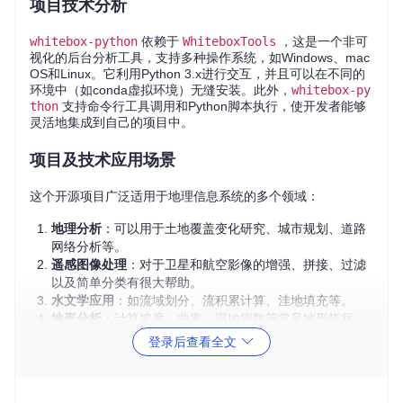
项目技术分析
whitebox-python
依赖于
WhiteboxTools
，这是一个非可
视化的后台分析工具，支持多种操作系统，如Windows、mac
OS和Linux。它利用Python 3.x进行交互，并且可以在不同的
环境中（如conda虚拟环境）无缝安装。此外，
whitebox-py
thon
支持命令行工具调用和Python脚本执行，使开发者能够
灵活地集成到自己的项目中。
项目及技术应用场景
这个开源项目广泛适用于地理信息系统的多个领域：
地理分析
：可以用于土地覆盖变化研究、城市规划、道路
网络分析等。
遥感图像处理
：对于卫星和航空影像的增强、拼接、过滤
以及简单分类有很大帮助。
水文学应用
：如流域划分、流积累计算、洼地填充等。
地形分析
：计算坡度、曲率、湿地指数等常见地形指标。
LiDAR数据处理
：点云查询、分割、分类以及高程模型
登录后查看全文
（DEM）生成。
项目特点