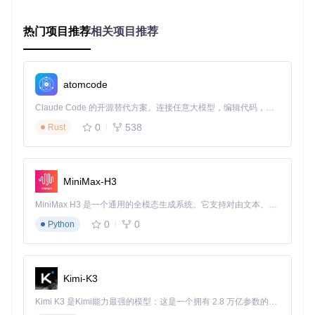
适用场景：普通玩家日常使用，确保在所有支持DLSS的
游戏中显示状态
热门项目推荐
相关项目推荐
要成功启用DLSS指示器，系统需满足以下条件：
NVIDIA显卡驱动版本不低于456.71
atomcode
游戏本身支持DLSS技术且已正确配置
DLSS Swapper应用程序版本不低于1.0.0
Claude Code 的开源替代方案。连接任意大模型，编辑代码，运行命令，自动验证 — 全自动执行。用 Rust 构建，极致性能。 ｜ An open-source alternative to Claude Code. Connect any LLM, edit code, run commands, and verify changes — autonomously. Built in Rust for speed. Get Started
0
538
Rust
场景应用：如何快速配置DLSS指示器
基础配置步骤
MiniMax-H3
启动DLSS Swapper应用程序
MiniMax H3 是一个通用的全模态生成系统。它支持对由文本、图像、视频和音频组成的多模态上下文进行统一理解，并能生成分辨率高达 2K、时长可达 15 秒的带原生立体声音频的视频。得益于面向任务泛化的系统设计，H3 在预训练阶段就已具备广泛的多模态上下文理解与生成能力，能够出色地执行复杂的多模态指令。
确保以管理员权限运行，以保证注册表修改权限
0
0
Python
访问设置界面
点击左侧导航栏中的"设置"选项，进入配置面板
Kimi-K3
定位DLSS指示器设置
Kimi K3 是Kimi能力最强的模型：这是一个拥有 2.8 万亿参数的混合专家（MoE）模型，具备原生视觉理解能力，并支持 100 万 token 的上下文窗口。
在"显示设置"区域找到"DLSS指示器"配置项