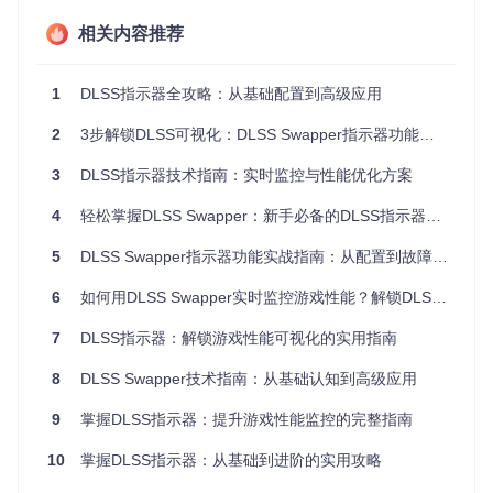
功能解析：DLSS指示器的工作模式与技术参数
相关内容推荐
DLSS Swapper提供三种不同的指示器工作模式，以满足不同
用户的需求场景。这些模式通过注册表键值与DLSS动态链接
1
DLSS指示器全攻略：从基础配置到高级应用
库交互，实现对指示器行为的精确控制。
2
3步解锁DLSS可视化：DLSS Swapper指示器功能完全掌握指南
禁用模式
：
3
DLSS指示器技术指南：实时监控与性能优化方案
注册表值：
0
作用机制：完全关闭指示器渲染逻辑
4
轻松掌握DLSS Swapper：新手必备的DLSS指示器设置与优化指南
适用场景：不需要状态显示时，可减少系统资源占用
5
DLSS Swapper指示器功能实战指南：从配置到故障排除
调试模式
：
6
如何用DLSS Swapper实时监控游戏性能？解锁DLSS指示器的完整指南
注册表值：
1
作用机制：仅在调试版DLSS库中激活，输出详细日志信
7
DLSS指示器：解锁游戏性能可视化的实用指南
息
适用场景：开发者调试或高级用户需要详细技术信息时
8
DLSS Swapper技术指南：从基础认知到高级应用
全局模式
：
9
掌握DLSS指示器：提升游戏性能监控的完整指南
注册表值：
1024
10
掌握DLSS指示器：从基础到进阶的实用攻略
作用机制：覆盖所有DLSS版本强制显示，采用独立的轻
量级渲染路径