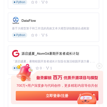
0
0
Python
选择工作模式
从下拉菜单中选择所需模式（推荐普通用户选择"全局模
DataFlow
式"）
基于大模型算子和工作流的高效文本大模型训练数据合成框架
保存配置
0
5
Python
点击"应用"按钮保存设置，使更改生效
💡
专家提示
：修改设置后需要重启游戏和DLSS Swapper才能
使配置生效。建议在修改前备份当前注册表项，以便出现问题
源启盛夏_AtomGit暑期开发者成长计划
时快速恢复。
「源启盛夏」暑期校园开发者成长计划旨在激活校园开源力量，通过积分激励、认证扶持、资源倾斜等形式，引导高校组织和开发者完成「入驻 — 建项目 — 做贡献 — 获认证 — 得资源」的完整闭环。无论你是想带领社团入驻平台的组织者，还是希望用代码贡献证明自己的开发者，都能在这里找到属于你的成长路径。
多游戏批量管理
0
1
Markdown
DLSS Swapper支持同时配置多个游戏的指示器状态，提高管
理效率：
选择多个游戏
700万+用户深度参与代码创作，更多精彩内容等你共创
py-xiaozhi
在主界面按住Ctrl键并点击游戏卡片，选择需要批量配
基于Python的Xiaozhi AI，适用于想要完整Xiaozhi体验而无需拥有专用硬件的用户。
立即登录/注册
置的游戏
0
1
Python
打开批量设置