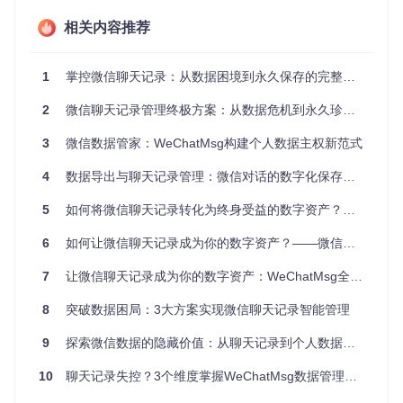
实现路径
：
相关内容推荐
启动工具后自动定位本地微信数据存储目录
用户授权后加载加密数据库文件
数据解析与格式转换在内存中完成
1
掌控微信聊天记录：从数据困境到永久保存的完整指南
输出文件直接保存至用户指定的本地路径
2
微信聊天记录管理终极方案：从数据危机到永久珍藏的完整指南
应用效果
：在第三方安全测试中，工具运行过程未产生任何网
络请求，数据处理速度较云端方案提升40%，同时避免了数据
3
微信数据管家：WeChatMsg构建个人数据主权新范式
跨境传输带来的合规风险。
4
数据导出与聊天记录管理：微信对话的数字化保存与价值挖掘指南
⚠️
实战锦囊
：首次使用前建议通过微信"设置→通用→聊天记
录备份与迁移"功能创建本地备份，避免直接操作原始数据库
5
如何将微信聊天记录转化为终身受益的数字资产？智能管理工具WeChatMsg全解析
可能导致的数据损坏。
6
如何让微信聊天记录成为你的数字资产？——微信数据永久保存与智能分析全攻略
2. 重构导出体验：多维度格式生态系统
7
让微信聊天记录成为你的数字资产：WeChatMsg全方位应用指南
场景触发→核心价值→操作演示
8
突破数据困局：3大方案实现微信聊天记录智能管理
市场调研显示，83%的用户需要根据不同场景选择聊天记录的
呈现形式：商务沟通需生成正式报告，个人回忆偏好时间线展
9
探索微信数据的隐藏价值：从聊天记录到个人数据资产的转变
示，数据分析则依赖结构化数据。WeChatMsg的【全场景格
式引擎】突破单一导出模式，构建起覆盖文档、分析、存档的
10
聊天记录失控？3个维度掌握WeChatMsg数据管理主动权
格式生态系统。