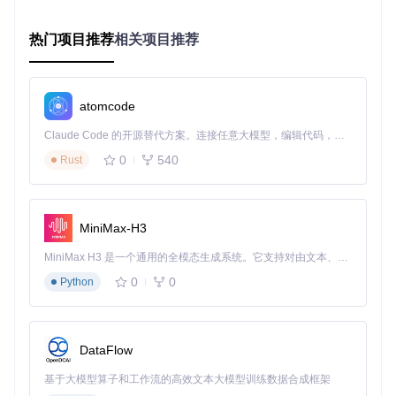
技术原理
：采用插件化架构设计，每种导出格式对应独立
处理模块。通过数据抽象层实现一次解析、多格式输出，
热门项目推荐
相关项目推荐
避免重复数据处理带来的性能损耗。
实现路径
：
atomcode
在主界面"导出设置"面板勾选目标格式
配置HTML格式的样式模板（提供3种预设主题）
Claude Code 的开源替代方案。连接任意大模型，编辑代码，运行命令，自动验证 — 全自动执行。用 Rust 构建，极致性能。 ｜ An open-source alternative to Claude Code. Connect any LLM, edit code, run commands, and verify changes — autonomously. Built in Rust for speed. Get Started
设置CSV导出的字段筛选规则（支持12项数据维度）
0
540
Rust
选择Word文档的分页与页眉页脚样式
点击"开始导出"后自动完成多格式并行处理
应用效果
：企业用户通过CSV格式实现客户沟通频次分析，教
育工作者利用HTML时间线回顾教学互动历史，法务人员借助
MiniMax-H3
Word格式生成可打印的证据文档，格式转换准确率达99.7%。
MiniMax H3 是一个通用的全模态生成系统。它支持对由文本、图像、视频和音频组成的多模态上下文进行统一理解，并能生成分辨率高达 2K、时长可达 15 秒的带原生立体声音频的视频。得益于面向任务泛化的系统设计，H3 在预训练阶段就已具备广泛的多模态上下文理解与生成能力，能够出色地执行复杂的多模态指令。
⚠️
实战锦囊
：导出包含大量表情的聊天记录时，建议勾选"资
0
0
Python
源内嵌"选项，避免因外部资源引用导致的格式错乱。对于超
过10GB的超大型聊天记录，可使用"分段导出"功能按时间区间
拆分任务。
DataFlow
3. 激活数据价值：聊天行为智能分析系统
基于大模型算子和工作流的高效文本大模型训练数据合成框架