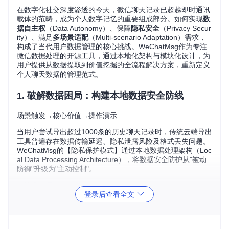
在数字化社交深度渗透的今天，微信聊天记录已超越即时通讯
载体的范畴，成为个人数字记忆的重要组成部分。如何实现
数
据自主权
（Data Autonomy）、保障
隐私安全
（Privacy Secur
ity）、满足
多场景适配
（Multi-scenario Adaptation）需求，
构成了当代用户数据管理的核心挑战。WeChatMsg作为专注
微信数据处理的开源工具，通过本地化架构与模块化设计，为
用户提供从数据提取到价值挖掘的全流程解决方案，重新定义
个人聊天数据的管理范式。
1. 破解数据困局：构建本地数据安全防线
场景触发→核心价值→操作演示
当用户尝试导出超过1000条的历史聊天记录时，传统云端导出
工具普遍存在数据传输延迟、隐私泄露风险及格式丢失问题。
WeChatMsg的【隐私保护模式】通过本地数据处理架构（Loc
al Data Processing Architecture），将数据安全防护从"被动
防御"升级为"主动控制"。
技术原理
：采用零网络交互设计，所有数据处理流程均在
登录后查看全文
用户设备本地完成。通过直接解析微信客户端生成的数据
库文件，避免数据经过第三方服务器，从源头消除传输过
程中的安全隐患。