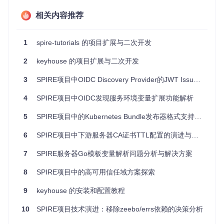
多平台支持
：支持在多种 Unix-like 系统上运行，目前正逐
相关内容推荐
步增加对更多系统的支持。
源代码开放
：所有的源代码都在 GitHub 上公开，透明度极
1
spire-tutorials 的项目扩展与二次开发
高。
2
keyhouse 的项目扩展与二次开发
应用场景
3
SPIRE项目中OIDC Discovery Provider的JWT Issuer可配置化改进
基础设施部署
：快速、可靠地在云服务器或物理机上设置
4
SPIRE项目中OIDC发现服务环境变量扩展功能解析
新环境。
持续集成/持续部署(CI/CD)
：自动构建、测试和发布应用
5
SPIRE项目中的Kubernetes Bundle发布器格式支持演进
到生产环境。
日常运维
：定期更新系统补丁、配置文件，或者监控和调
6
SPIRE项目中下游服务器CA证书TTL配置的演进与优化
整资源使用情况。
实验与研究
：在多个虚拟机环境中快速进行软件测试和比
7
SPIRE服务器Go模板变量解析问题分析与解决方案
较实验。
8
SPIRE项目中的高可用信任域方案探索
项目特点
9
keyhouse 的安装和配置教程
Clojure 动力
：利用 Clojure 丰富的库和函数式编程特性，
10
SPIRE项目技术演进：移除zeebo/errs依赖的决策分析
编写简洁、清晰的代码。
独立执行
：作为单一可执行二进制文件分发，易于部署和