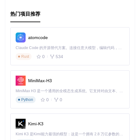
升级。
跨平台
：支持 Linux、MacOS 和其他 Unix-like 操作系
热门项目推荐
统。
可扩展性
：内置模块化设计，可根据需求扩展新的功能。
互动式环境
：可通过 nREPL 提供实时的交互式体验。
atomcode
要开始使用 Spire，可以访问官方文档，尝试快速入门示例，
或是参与到社区讨论中来。现在就加入 Spire 的世界，简化你
Claude Code 的开源替代方案。连接任意大模型，编辑代码，运行命令，自动验证 — 全自动执行。用 Rust 构建，极致性能。 ｜ An open-source alternative to Claude Code. Connect any LLM, edit code, run commands, and verify changes — autonomously. Built in Rust for speed. Get Started
的运维工作，提升效率，让管理工作变得更加得心应手！
0
534
Rust
立即体验 Spire
官方文档
MiniMax-H3
社区讨论区
MiniMax H3 是一个通用的全模态生成系统。它支持对由文本、图像、视频和音频组成的多模态上下文进行统一理解，并能生成分辨率高达 2K、时长可达 15 秒的带原生立体声音频的视频。得益于面向任务泛化的系统设计，H3 在预训练阶段就已具备广泛的多模态上下文理解与生成能力，能够出色地执行复杂的多模态指令。
源代码仓库
0
0
Python
Kimi-K3
Kimi K3 是Kimi能力最强的模型：这是一个拥有 2.8 万亿参数的混合专家（MoE）模型，具备原生视觉理解能力，并支持 100 万 token 的上下文窗口。