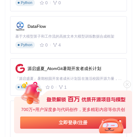
0
0
Python
DataFlow
基于大模型算子和工作流的高效文本大模型训练数据合成框架
0
4
Python
源启盛夏_AtomGit暑期开发者成长计划
「源启盛夏」暑期校园开发者成长计划旨在激活校园开源力量，通过积分激励、认证扶持、资源倾斜等形式，引导高校组织和开发者完成「入驻 — 建项目 — 做贡献 — 获认证 — 得资源」的完整闭环。无论你是想带领社团入驻平台的组织者，还是希望用代码贡献证明自己的开发者，都能在这里找到属于你的成长路径。
0
1
Markdown
700万+用户深度参与代码创作，更多精彩内容等你共创
py-xiaozhi
基于Python的Xiaozhi AI，适用于想要完整Xiaozhi体验而无需拥有专用硬件的用户。
立即登录/注册
0
1
Python