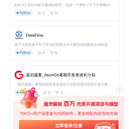
手动查找隐藏文件夹、复制文件，过程复杂且容易出错。使用
Kimi K3 是Kimi能力最强的模型：这是一个拥有 2.8 万亿参数的混合专家（MoE）模型，具备原生视觉理解能力，并支持 100 万 token 的上下文窗口。
专业工具可简化为以下步骤：
0
0
Python
环境准备
：在新电脑上安装《艾尔登法环》并运行一次游
戏，确保系统生成必要的存档目录结构。这一步是为了让
游戏创建标准的存档文件夹框架，为后续迁移做好准备。
DataFlow
源存档选择
：在旧电脑上启动存档工具，点击"创建存档
包"功能。工具会自动扫描默认存档路径（通常位于
C:\Us
基于大模型算子和工作流的高效文本大模型训练数据合成框架
ers\[用户名]\AppData\Roaming\EldenRing
），并将
0
5
Python
所有相关文件打包为一个加密的
.ers
格式文件。此格式专
为存档数据设计，包含校验信息和版本元数据。
传输与恢复
：将生成的
.ers
文件通过U盘或网络传输到新
源启盛夏_AtomGit暑期开发者成长计划
电脑，在新电脑上使用同一工具打开该文件，点击"恢复存
档"按钮。工具会自动识别目标路径并完成文件部署，整个
「源启盛夏」暑期校园开发者成长计划旨在激活校园开源力量，通过积分激励、认证扶持、资源倾斜等形式，引导高校组织和开发者完成「入驻 — 建项目 — 做贡献 — 获认证 — 得资源」的完整闭环。无论你是想带领社团入驻平台的组织者，还是希望用代码贡献证明自己的开发者，都能在这里找到属于你的成长路径。
过程无需手动干预文件夹结构。
0
1
Markdown
完成上述步骤后，启动游戏即可直接加载之前的进度，所有角
色数据、物品收集和任务状态都将完整保留。
场景二：游戏版本升级前的存档保护
700万+用户深度参与代码创作，更多精彩内容等你共创
py-xiaozhi
游戏重大更新往往伴随存档格式变化，直接升级可能导致旧存
基于Python的Xiaozhi AI，适用于想要完整Xiaozhi体验而无需拥有专用硬件的用户。
立即登录/注册
档无法使用。专业工具提供的版本适配功能可有效解决这一问