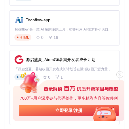
设计智能编辑系统
编辑功能的实现集中在
Compose模块
（Scripts/Compos
e/），采用
命令模式
设计实现了完整的编辑操作体系。核心组
Toonflow-app
件包括：
Toonflow 是一款 AI 短剧漫剧工具，能够利用 AI 技术将小说自动转化为剧本，并结合 AI 生成的图片和视频，实现高效的短剧创作。借助 Toonflow，可以轻松完成从文字到影像的全流程，让短剧制作变得更加智能与便捷。
AdeCommandManager
：负责编辑操作的记录与撤销/重
0
16
HTML
做
AdeSelectionManager
：处理音符的选择与批量操作
MarkingMenu
：上下文敏感的快捷操作菜单系统
源启盛夏_AtomGit暑期开发者成长计划
这种设计使编辑操作既灵活又可扩展，新的编辑功能只需实现
相应的命令接口即可无缝集成。
「源启盛夏」暑期校园开发者成长计划旨在激活校园开源力量，通过积分激励、认证扶持、资源倾斜等形式，引导高校组织和开发者完成「入驻 — 建项目 — 做贡献 — 获认证 — 得资源」的完整闭环。无论你是想带领社团入驻平台的组织者，还是希望用代码贡献证明自己的开发者，都能在这里找到属于你的成长路径。
掌握实践指南：四步完成专业谱面创作
0
1
Markdown
1. 环境搭建与项目配置
获取项目源码后，使用Unity 2021.3 LTS版本打开项目。首次
700万+用户深度参与代码创作，更多精彩内容等你共创
AionUi
启动时，系统会自动配置资源索引和编辑器布局。建议通过
Ed
it > Preferences
调整工作区布局，将时间轴面板和属性窗口
免费、本地、开源的 24/7 全天候 Cowork 应用，以及适用于 Gemini CLI、Claude Code、Codex、OpenCode、Qwen Code、Goose CLI、Auggie 等的 OpenClaw | 🌟 喜欢就点star吧
立即登录/注册
停靠在便于操作的位置。
0
6
TypeScript
2. 音乐资源导入与配置