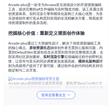
Arcade-plus是一款专为Arcaea音乐游戏设计的开源谱面编辑
工具，提供完整的aff文件编辑与实时预览功能。该工具通过原
创资源体系、实时渲染引擎和模块化架构三大核心优势，为音
乐游戏创作者打造从构思到实现的全流程解决方案，彻底改变
传统谱面制作的复杂流程。
挖掘核心价值：重新定义谱面创作体验
Arcade-plus通过三大突破性设计，解决了传统谱面编辑工具
的核心痛点。
原创资源生态
确保创作者无需担心版权问题，内
置的DefaultSkin资源包包含从背景到音符的完整视觉元素，全
部采用社区原创素材。
实时渲染引擎
实现编辑过程中的即时反
馈，让音符与音乐的同步调整更加直观高效。
模块化架构设计
则为高级用户提供了扩展可能，通过组件化的代码结构支持功
能定制与二次开发。
Arcade-plus提供的双主题背景系统，紫色系"BaseConflict"主
题为编辑区域提供清晰的视觉分区，帮助创作者聚焦谱面布局
登录后查看全文
探索场景应用：从新手到专业的全流程覆盖
无论是初次尝试谱面创作的新手，还是追求极致体验的专业创