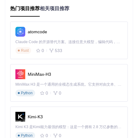
作者，Arcade-plus都能提供适配的工作流程。对于入门用
户，
引导式编辑系统
通过直观的拖放操作和即时预览降低学习
热门项目推荐
相关项目推荐
门槛；对于专业用户，
批量编辑功能
和
精确参数调整
支持复杂
谱面的高效制作。特别值得一提的是其
多场景适配能力
，既可
以用于个人创作的灵感捕捉，也能满足团队协作中的版本控制
需求。
atomcode
Claude Code 的开源替代方案。连接任意大模型，编辑代码，运行命令，自动验证 — 全自动执行。用 Rust 构建，极致性能。 ｜ An open-source alternative to Claude Code. Connect any LLM, edit code, run commands, and verify changes — autonomously. Built in Rust for speed. Get Started
多样化的粒子特效资源库，包含不同大小和强度的视觉反馈元
素，为谱面增添动态表现力
0
533
Rust
解析技术架构：两大核心模块的实现原理
MiniMax-H3
构建实时预览引擎
MiniMax H3 是一个通用的全模态生成系统。它支持对由文本、图像、视频和音频组成的多模态上下文进行统一理解，并能生成分辨率高达 2K、时长可达 15 秒的带原生立体声音频的视频。得益于面向任务泛化的系统设计，H3 在预训练阶段就已具备广泛的多模态上下文理解与生成能力，能够出色地执行复杂的多模态指令。
实时预览系统是Arcade-plus的核心竞争力，其实现位于
Game
play模块
（Scripts/Gameplay/）。该模块采用
多线程渲染架
0
0
Python
构
，将谱面数据解析与视觉渲染分离处理：主线程负责用户输
入和数据更新，渲染线程专注于音符动画和特效展示，通过帧
同步机制确保视觉反馈与音乐节拍的精确对齐。关键技术点包
括：
Kimi-K3
基于时间轴的音符事件调度系统
Kimi K3 是Kimi能力最强的模型：这是一个拥有 2.8 万亿参数的混合专家（MoE）模型，具备原生视觉理解能力，并支持 100 万 token 的上下文窗口。
动态粒子效果生成器
0
0
Python
节拍同步补偿算法