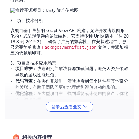
2、项目技术分析
该项目基于最新的 GraphView API 构建，允许开发者以图形
化的方式呈现复杂的逻辑结构。它支持多种 Unity 版本（从 20
18.3 到 2019.2），确保了广泛的兼容性。在安装过程中，您
只需要简单修改
Packages/manifest.json
文件，并添加相
应的依赖项即可。
3、项目及技术应用场景
项目维护
：快速识别并解决资源加载问题，避免因资产依赖
导致的游戏性能瓶颈。
代码审查
：在协作开发时，清晰地看到每个组件与其他部分
的关联，有助于团队间更好地理解和评估改动的影响。
优化流程
：在大型项目中，找到重复或未使用的资产，优化
项目资源管理。
4、项目特点
登录后查看全文
直观展示
：通过图形化界面，一目了然地展现资产间的层次
结构和依赖关系。
操作简便
：只需选择目标资产，点击“探索资产”按钮，即可
自动绘制依赖图。
多版本支持
：与多个 Unity 版本兼容，方便不同项目需求。
相关内容推荐