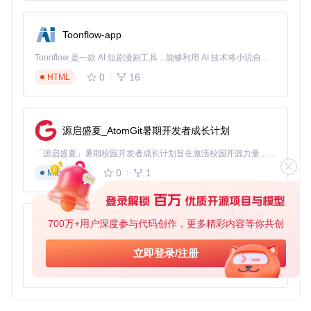
Toonflow-app
Toonflow 是一款 AI 短剧漫剧工具，能够利用 AI 技术将小说自动转化为剧本，并结合 AI 生成的图片和视频，实现高效的短剧创作。借助 Toonflow，可以轻松完成从文字到影像的全流程，让短剧制作变得更加智能与便捷。
0
16
HTML
源启盛夏_AtomGit暑期开发者成长计划
「源启盛夏」暑期校园开发者成长计划旨在激活校园开源力量，通过积分激励、认证扶持、资源倾斜等形式，引导高校组织和开发者完成「入驻 — 建项目 — 做贡献 — 获认证 — 得资源」的完整闭环。无论你是想带领社团入驻平台的组织者，还是希望用代码贡献证明自己的开发者，都能在这里找到属于你的成长路径。
0
1
Markdown
700万+用户深度参与代码创作，更多精彩内容等你共创
AionUi
免费、本地、开源的 24/7 全天候 Cowork 应用，以及适用于 Gemini CLI、Claude Code、Codex、OpenCode、Qwen Code、Goose CLI、Auggie 等的 OpenClaw | 🌟 喜欢就点star吧
立即登录/注册
0
6
TypeScript