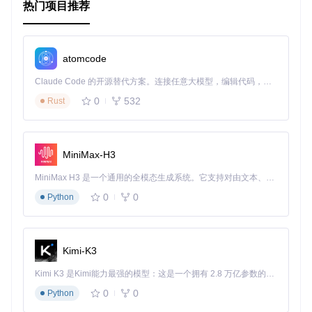
热门项目推荐
atomcode
Claude Code 的开源替代方案。连接任意大模型，编辑代码，运行命令，自动验证 — 全自动执行。用 Rust 构建，极致性能。 ｜ An open-source alternative to Claude Code. Connect any LLM, edit code, run commands, and verify changes — autonomously. Built in Rust for speed. Get Started
0
532
Rust
MiniMax-H3
MiniMax H3 是一个通用的全模态生成系统。它支持对由文本、图像、视频和音频组成的多模态上下文进行统一理解，并能生成分辨率高达 2K、时长可达 15 秒的带原生立体声音频的视频。得益于面向任务泛化的系统设计，H3 在预训练阶段就已具备广泛的多模态上下文理解与生成能力，能够出色地执行复杂的多模态指令。
0
0
Python
Kimi-K3
Kimi K3 是Kimi能力最强的模型：这是一个拥有 2.8 万亿参数的混合专家（MoE）模型，具备原生视觉理解能力，并支持 100 万 token 的上下文窗口。
0
0
Python