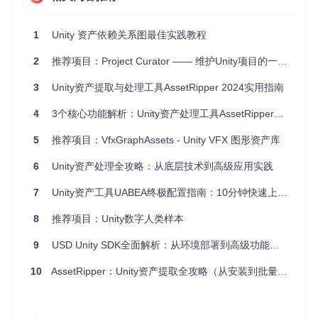
如果您在使用过程中有任何疑问，可以直接联系开发者
@pea
nutbuffer
获取支持。
1
Unity 资产依赖关系图最佳实践教程
在 Unity 的世界里，让【Unity - Asset Dependency Graph】
2
推荐项目：Project Curator —— 维护Unity项目的一站式工具
成为您优化项目管理的得力助手，提升工作效率，让开发变得
更加流畅。立即尝试，体验其带来的便利吧！
3
Unity资产提取与处理工具AssetRipper 2024实用指南
4
3个核心功能解析：Unity资产处理工具AssetRipper全指南
5
推荐项目：VfxGraphAssets - Unity VFX 图形资产库
6
Unity资产处理全攻略：从底层技术到高级应用实践
7
Unity资产工具UABEA终极配置指南：10分钟快速上手全流程
8
推荐项目：Unity数字人类样本
9
USD Unity SDK全面解析：从环境部署到高级功能实战指南
10
AssetRipper：Unity资产提取全攻略（从安装到批量处理）