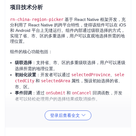
项目技术分析
rn-china-region-picker
基于 React Native 框架开发，充
分利用了 React Native 的跨平台特性，使得该组件可以在 iOS
和 Android 平台上无缝运行。组件内部通过级联选择的方式，
实现了省、市、区的多重选择，用户可以直观地选择所需的地
理位置。
组件的核心功能包括：
级联选择
：支持省、市、区的多重级联选择，用户可以逐级
选择所需的地理位置。
初始化设置
：开发者可以通过
selectedProvince
、
sele
ctedCity
和
selectedArea
属性，预设初始选择的省、
市、区。
事件回调
：通过
onSubmit
和
onCancel
回调函数，开发
者可以轻松处理用户的选择结果或取消操作。
项目及技术应用场景
登录后查看全文
rn-china-region-picker
适用于多种应用场景，特别是在
需要用户选择地理位置的场景中表现尤为出色。以下是一些典
型的应用场景：