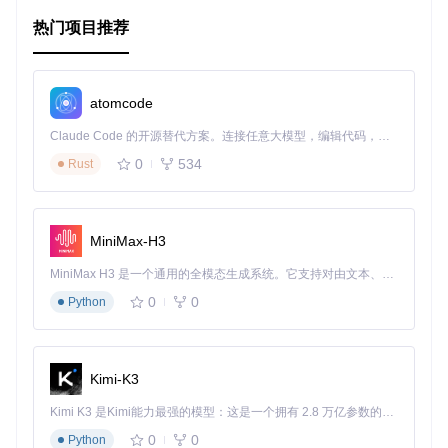
热门项目推荐
电商应用
：用户在填写收货地址时，可以通过该组件快速选
择省、市、区，提升用户体验。
社交平台
：用户在发布动态时，可以选择当前位置，方便其
他用户了解发布者的地理位置。
atomcode
物流管理
：物流公司可以通过该组件快速选择发货和收货地
址，提高操作效率。
Claude Code 的开源替代方案。连接任意大模型，编辑代码，运行命令，自动验证 — 全自动执行。用 Rust 构建，极致性能。 ｜ An open-source alternative to Claude Code. Connect any LLM, edit code, run commands, and verify changes — autonomously. Built in Rust for speed. Get Started
0
534
Rust
项目特点
rn-china-region-picker
具有以下几个显著特点：
MiniMax-H3
简洁易用
：组件设计简洁，API 接口清晰，开发者可以快
速上手并集成到自己的项目中。
MiniMax H3 是一个通用的全模态生成系统。它支持对由文本、图像、视频和音频组成的多模态上下文进行统一理解，并能生成分辨率高达 2K、时长可达 15 秒的带原生立体声音频的视频。得益于面向任务泛化的系统设计，H3 在预训练阶段就已具备广泛的多模态上下文理解与生成能力，能够出色地执行复杂的多模态指令。
跨平台支持
：基于 React Native 开发，支持 iOS 和 Andro
0
0
Python
id 平台，开发者无需为不同平台编写不同的代码。
高度定制化
：开发者可以根据自己的需求，通过属性设置
初始值和回调函数，实现个性化的功能。
开源社区支持
：作为一个开源项目，
rn-china-region-
Kimi-K3
picker
拥有活跃的社区支持，开发者可以轻松获取帮助
和反馈。
Kimi K3 是Kimi能力最强的模型：这是一个拥有 2.8 万亿参数的混合专家（MoE）模型，具备原生视觉理解能力，并支持 100 万 token 的上下文窗口。
0
0
Python