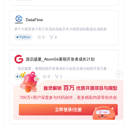
结语
rn-china-region-picker
是一个功能强大且易于使用的 R
eact Native 组件，特别适合需要地理位置选择功能的应用。
DataFlow
无论你是个人开发者还是企业团队，都可以通过集成该组件，
提升应用的用户体验和开发效率。快来尝试一下吧，让你的应
基于大模型算子和工作流的高效文本大模型训练数据合成框架
用更加智能和便捷！
0
4
Python
源启盛夏_AtomGit暑期开发者成长计划
「源启盛夏」暑期校园开发者成长计划旨在激活校园开源力量，通过积分激励、认证扶持、资源倾斜等形式，引导高校组织和开发者完成「入驻 — 建项目 — 做贡献 — 获认证 — 得资源」的完整闭环。无论你是想带领社团入驻平台的组织者，还是希望用代码贡献证明自己的开发者，都能在这里找到属于你的成长路径。
0
1
Markdown
700万+用户深度参与代码创作，更多精彩内容等你共创
py-xiaozhi
基于Python的Xiaozhi AI，适用于想要完整Xiaozhi体验而无需拥有专用硬件的用户。
立即登录/注册
0
1
Python