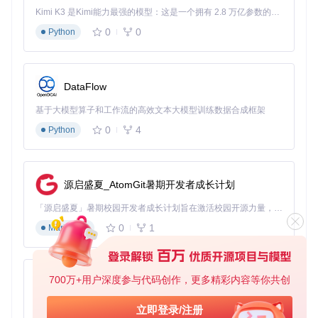
效：
Kimi K3 是Kimi能力最强的模型：这是一个拥有 2.8 万亿参数的混合专家（MoE）模型，具备原生视觉理解能力，并支持 100 万 token 的上下文窗口。
调用截图工具
：通过预设的快捷键（默认为Ctrl+Alt+O）
0
0
Python
或点击软件界面中的"截图OCR"按钮启动截图功能。
框选识别区域
：鼠标拖动选择需要识别的文字区域，松开
鼠标后软件自动开始识别。
DataFlow
处理识别结果
：识别完成后，结果将显示在右侧面板，可
进行复制、保存或编辑操作。
基于大模型算子和工作流的高效文本大模型训练数据合成框架
0
4
Python
Umi-OCR截图识别界面，展示了对代码片段的识别过程和结
果
操作要点
：
源启盛夏_AtomGit暑期开发者成长计划
框选区域时尽量精准，避免包含过多无关背景，以提高识别
「源启盛夏」暑期校园开发者成长计划旨在激活校园开源力量，通过积分激励、认证扶持、资源倾斜等形式，引导高校组织和开发者完成「入驻 — 建项目 — 做贡献 — 获认证 — 得资源」的完整闭环。无论你是想带领社团入驻平台的组织者，还是希望用代码贡献证明自己的开发者，都能在这里找到属于你的成长路径。
准确率。
0
1
识别结果可通过右键菜单进行复制、全选或保存，支持批量
Markdown
处理多个识别记录。
批量处理功能应用：5分钟搞定100张图片文字提取
当需要处理大量图片文件时，批量OCR功能能够显著提升工作
700万+用户深度参与代码创作，更多精彩内容等你共创
py-xiaozhi
效率：
基于Python的Xiaozhi AI，适用于想要完整Xiaozhi体验而无需拥有专用硬件的用户。
立即登录/注册
添加图片文件
：点击"批量OCR"标签页，通过"选择图