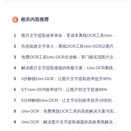
取网页、PDF或软件界面中的文字。
批量OCR
：一次性处理多个图片文件，支持多种图片格
式，大幅提高工作效率。
二维码识别
：集成二维码解析功能，可快速读取图片中的二
相关内容推荐
维码信息。
多语言界面支持，全球化使用
1
图片文字提取效率革命：零成本离线OCR工具Umi-OCR全攻略
内置中文、英文、日文等多种界面语言，用户可根据自己的语
言习惯进行切换，降低使用门槛。
2
告别低效文字录入：离线OCR工具Umi-OCR让图片转文字效率提升10倍
开源免费，持续优化
3
免费OCR工具Umi-OCR全攻略：零门槛实现图片文字高效提取
基于开源协议发布，完全免费提供给用户使用。开源社区的持
4
解决图片文字提取难题的终极方案：Umi-OCR离线识别工具全攻略
续贡献确保软件功能不断更新和优化，修复问题响应迅速。
5
3步解锁Umi-OCR：让图片文字提取效率提升90%的离线解决方案
场景化操作指南：从安装到基础使用
6
5个Umi-OCR效率技巧，让图片转文字提速80%
软件安装与环境配置
获取软件资源
7
5分钟解锁Umi-OCR：让文字识别效率提升10倍的离线神器
从官方仓库克隆项目：
8
Umi-OCR：免费离线OCR工具的高效解决方案与实战指南
9
Umi-OCR：解决图片文字提取难题的高效离线解决方案