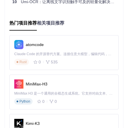
10
Umi-OCR：让离线文字识别触手可及的轻量化解决方案
下载完成后，解压7z格式的软件包。建议选择纯英文目录进行
安装，避免中文路径可能导致的兼容性问题。
环境配置要点
运行库检查
：确保系统已安装Visual C++运行库，否则可能
热门项目推荐
相关项目推荐
出现启动失败或功能异常。
权限设置
：如遇运行权限问题，右键点击可执行文件，选
择"以管理员身份运行"。
初次运行设置
atomcode
启动Umi-OCR后，建议先完成以下基础配置：
Claude Code 的开源替代方案。连接任意大模型，编辑代码，运行命令，自动验证 — 全自动执行。用 Rust 构建，极致性能。 ｜ An open-source alternative to Claude Code. Connect any LLM, edit code, run commands, and verify changes — autonomously. Built in Rust for speed. Get Started
0
535
Rust
确认界面语言是否符合使用习惯，可在"全局设置"中进行
调整。
设置截图功能的快捷键，方便快速调用截图识别。
配置输出文件的格式和保存路径，根据需求选择TXT、PD
MiniMax-H3
F等格式。
MiniMax H3 是一个通用的全模态生成系统。它支持对由文本、图像、视频和音频组成的多模态上下文进行统一理解，并能生成分辨率高达 2K、时长可达 15 秒的带原生立体声音频的视频。得益于面向任务泛化的系统设计，H3 在预训练阶段就已具备广泛的多模态上下文理解与生成能力，能够出色地执行复杂的多模态指令。
Umi-OCR全局设置界面，可进行语言切换、主题选择等个性
0
0
Python
化配置
截图识别功能实战：3步完成精准区域识别
Kimi-K3
截图OCR是Umi-OCR最常用的功能之一，操作流程简单高