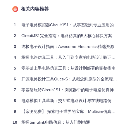
二、场景化应用：解决创客实际开发痛点
相关内容推荐
快速验证原型设计
1
电子电路模拟器CircuitJS1：从零基础到专业应用的全方位指南
问题
：在开发太阳能充电宝时，如何确定最佳的滤波电容参
数？
2
CircuitJS1完全指南：电路仿真的5大核心解决方案
解决方案
：通过拖拽添加5V电压源、100Ω负载电阻和不同容
值的电容，观察输出纹波变化。当电容从100nF增加到10μF
3
终极电子设计指南：Awesome Electronics精选资源全解析 🚀
时，可清晰看到纹波电压从200mV降至15mV的全过程。
效果
：在实际焊接前验证了电容选型，避免了三次元件采购迭
4
掌握电路仿真工具：从入门到专家的电路设计验证指南
代。
5
零基础上手电路仿真工具：从设计到部署的完整指南
诊断电路故障根源
问题
：自制的LED闪烁电路出现异常抖动，如何定位问题？
6
开源电路设计工具Qucs-S：从概念到原型的全流程解决方案
解决方案
：在仿真环境中复现电路，通过"虚拟探针"功能监测
各节点电压波形，发现330Ω限流电阻导致555定时器输出电流
7
零基础玩转CircuitJS1：浏览器中的电子电路仿真神器从入门到精通完整指南
不足。将电阻调整为100Ω后，波形恢复稳定。
思考问题
：为什么同样的电路在仿真中稳定而实际焊接时仍有
8
电路模拟工具革新：交互式电路设计与在线电路仿真的实践指南
抖动？（提示：考虑面包板接触电阻的影响）
9
【亲测免费】 探索电子世界的宝库：Multisim仿真实例资源库
优化电源管理方案
10
掌握Simulink电路仿真：从入门到精通
问题
：设计的锂电池供电系统在负载变化时电压波动过大。
解决方案
：搭建包含DC-DC转换器、储能电容和可变负载的仿