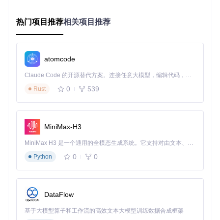
真电路，通过调整电容容值和转换器反馈参数，最终将电压纹
波控制在±5%以内。
热门项目推荐
相关项目推荐
三、技术解析：理解仿真背后的工作原理
电路求解引擎的工作机制
atomcode
circuit-simulator采用
改进的节点分析法
构建电路方程，通过内
Claude Code 的开源替代方案。连接任意大模型，编辑代码，运行命令，自动验证 — 全自动执行。用 Rust 构建，极致性能。 ｜ An open-source alternative to Claude Code. Connect any LLM, edit code, run commands, and verify changes — autonomously. Built in Rust for speed. Get Started
置的SPICE求解器计算电路稳态和暂态响应。当添加或修改元
件时，系统会自动：
0
539
Rust
更新电路拓扑结构
生成关联矩阵
求解微分方程组
MiniMax-H3
渲染结果可视化
MiniMax H3 是一个通用的全模态生成系统。它支持对由文本、图像、视频和音频组成的多模态上下文进行统一理解，并能生成分辨率高达 2K、时长可达 15 秒的带原生立体声音频的视频。得益于面向任务泛化的系统设计，H3 在预训练阶段就已具备广泛的多模态上下文理解与生成能力，能够出色地执行复杂的多模态指令。
扩展阅读
：该求解器支持瞬态分析（Transient Analysis）
0
0
Python
和直流工作点分析（DC Operating Point），对于包含电
容、电感的动态电路，采用龙格-库塔法（Runge-Kutta）
进行数值积分。
DataFlow
组件模型的数学表达
每个电子元件都通过精确的数学模型模拟其电气特性：
基于大模型算子和工作流的高效文本大模型训练数据合成框架