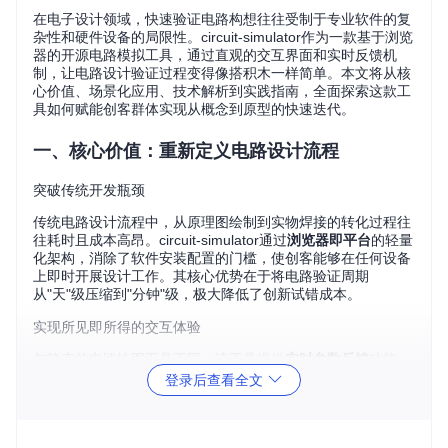
在电子设计领域，快速验证电路构想往往受制于专业软件的复
杂性和硬件设备的局限性。circuit-simulator作为一款基于浏览
器的开源电路模拟工具，通过直观的交互界面和实时反馈机
制，让电路设计验证过程变得像搭积木一样简单。本文将从核
心价值、场景化应用、技术解析到实践指南，全面探索这款工
具如何赋能创客群体实现从概念到原型的快速迭代。
一、核心价值：重新定义电路设计流程
突破传统开发瓶颈
传统电路设计流程中，从原理图绘制到实物焊接的转化过程往
往耗时且成本高昂。circuit-simulator通过
浏览器即平台
的轻量
化架构，消除了软件安装配置的门槛，使创客能够在任何设备
上即时开展设计工作。其核心优势在于将电路验证周期
从"天"级压缩到"分钟"级，极大降低了创新试错成本。
实现所见即所得的交互体验
与静态的电路绘图工具不同，该工具提供
实时参数反馈
功能
——当调整电阻值时，电流流向会以动态彩色渐变直观呈现
登录后查看全文
（红色表示高电压区域，蓝色表示低电压区域）。这种即时反
馈机制让设计者能够直观理解电路行为，就像用万用表实时测
量真实电路一样自然。