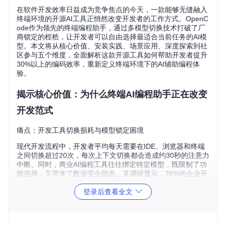
在软件开发效率日益成为竞争焦点的今天，一款能够无缝融入
终端环境的开源AI工具正悄然改变开发者的工作方式。OpenC
ode作为领先的终端编程助手，通过多模型切换技术打破了厂
商锁定的桎梏，让开发者可以自由选择最适合当前任务的AI模
型。本文将从核心价值、安装实践、场景应用、深度探索到社
区参与五个维度，全面解析这款开源工具如何帮助开发者提升
30%以上的编码效率，重新定义终端环境下的AI辅助编程体
验。
揭示核心价值：为什么终端AI编程助手正在改变
开发范式
痛点：开发工具切换损耗与模型锁定困境
现代开发流程中，开发者平均每天需要在IDE、浏览器和终端
之间切换超过20次，每次上下文切换都会造成约30秒的注意力
中断。同时，商业AI编程工具往往绑定特定模型，既限制了功
能选择，又带来了数据安全隐患。某调研显示，76%的企业开
发者担忧第三方AI工具的数据处理合规性。
登录后查看全文
解决方案：开源架构带来的自由与透明
OpenCode采用100%开源架构，核心代码完全可见，消除了
数据隐私顾虑。其独特的多模型抽象层设计允许开发者在Anth