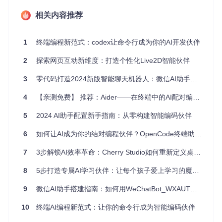
ropic、OpenAI、Google或本地模型间自由切换，适配不同场
相关内容推荐
景需求。这种灵活性使得同一团队可以根据任务类型（如快速
原型开发vs关键业务代码）选择最优模型，而无需切换工具。
1
终端编程新范式：codex让命令行成为你的AI开发伙伴
图1：OpenCode多模型支持架构示意图，展示不同AI模型与
2
探索网页互动新维度：打造个性化Live2D智能伙伴
终端环境的无缝集成
3
零代码打造2024新版智能聊天机器人：微信AI助手个性化对话系统全攻略
效果：全终端开发体验与效率跃升
4
【亲测免费】 推荐：Aider——在终端中的AI配对编程助手
通过将AI能力直接嵌入终端，OpenCode实现了"思考-编码-调
试"的闭环工作流。实测数据显示，使用OpenCode的开发者完
5
2024 AI助手配置新手指南：从零构建智能编码伙伴
成同等任务的时间比传统方式减少35%，特别是在API调用、
错误调试和代码优化场景中效果显著。某开源项目团队报告
6
如何让AI成为你的结对编程伙伴？OpenCode终端助手全方位使用指南
称，集成OpenCode后，代码审查中发现的初级错误减少了4
2%。
7
3步解锁AI效率革命：Cherry Studio如何重新定义桌面智能交互
安装实践：3种环境下的5分钟快速部署指南
8
5步打造专属AI学习伙伴：让每个孩子爱上学习的魔法工具 ✨
痛点：复杂的环境配置与版本兼容性问题
9
微信AI助手搭建指南：如何用WeChatBot_WXAUTO_SE打造专属智能聊天机器人
开发者在安装新工具时，平均要花费40分钟解决依赖冲突和环
10
终端AI编程新范式：让你的命令行成为智能编码伙伴
境变量配置问题。特别是跨平台部署时，不同操作系统的差异
常常导致安装失败，挫败感严重影响工具采用率。