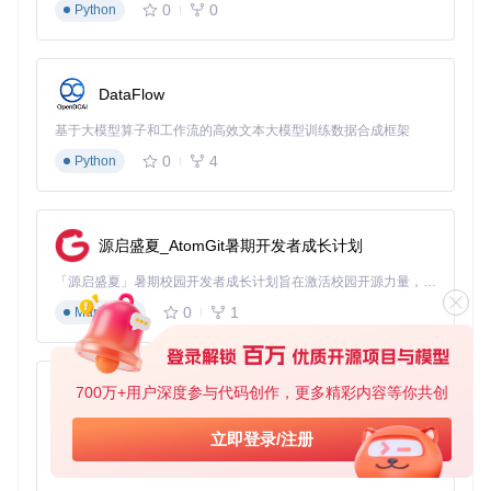
0
0
Python
git 
clone
cd
 opencode

sudo
ln
DataFlow
安装程序会自动检测系统环境，配置必要的环境变量，并提供
基于大模型算子和工作流的高效文本大模型训练数据合成框架
交互式配置向导，完成API密钥设置和默认模型选择。
0
4
Python
效果：跨平台一致体验与快速启动
无论采用哪种安装方式，整个过程都能在5分钟内完成。Open
Code支持Linux、macOS和Windows（通过WSL2）系统，确
源启盛夏_AtomGit暑期开发者成长计划
保不同开发环境下的一致体验。启动速度优化至0.3秒，远低
于同类工具的平均2.1秒启动时间，实现"即开即用"的流畅体
「源启盛夏」暑期校园开发者成长计划旨在激活校园开源力量，通过积分激励、认证扶持、资源倾斜等形式，引导高校组织和开发者完成「入驻 — 建项目 — 做贡献 — 获认证 — 得资源」的完整闭环。无论你是想带领社团入驻平台的组织者，还是希望用代码贡献证明自己的开发者，都能在这里找到属于你的成长路径。
验。
0
1
Markdown
场景应用：3大开发场景中的实战案例
痛点：开发流程中的效率瓶颈与知识壁垒
700万+用户深度参与代码创作，更多精彩内容等你共创
py-xiaozhi
开发过程中，开发者约30%的时间用于查阅文档、调试错误和
基于Python的Xiaozhi AI，适用于想要完整Xiaozhi体验而无需拥有专用硬件的用户。
立即登录/注册
理解陌生API。特别是在使用新框架或库时，学习曲线陡峭，
阻碍了快速迭代。
0
1
Python