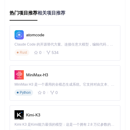
解决方案：多渠道安装策略与自动环境检测
热门项目推荐
相关项目推荐
OpenCode提供了三种经过充分测试的安装途径，覆盖95%以
上的开发环境：
容器化安装（推荐）
：
atomcode
Claude Code 的开源替代方案。连接任意大模型，编辑代码，运行命令，自动验证 — 全自动执行。用 Rust 构建，极致性能。 ｜ An open-source alternative to Claude Code. Connect any LLM, edit code, run commands, and verify changes — autonomously. Built in Rust for speed. Get Started
docker run -it --
rm
 -v 
$PWD
0
534
Rust
包管理器安装
：
# macOS
MiniMax-H3
brew install opencode

MiniMax H3 是一个通用的全模态生成系统。它支持对由文本、图像、视频和音频组成的多模态上下文进行统一理解，并能生成分辨率高达 2K、时长可达 15 秒的带原生立体声音频的视频。得益于面向任务泛化的系统设计，H3 在预训练阶段就已具备广泛的多模态上下文理解与生成能力，能够出色地执行复杂的多模态指令。
# Arch Linux
0
0
Python
yay -S opencode-git

# Windows (WSL2)
sudo
Kimi-K3
源码编译
：
Kimi K3 是Kimi能力最强的模型：这是一个拥有 2.8 万亿参数的混合专家（MoE）模型，具备原生视觉理解能力，并支持 100 万 token 的上下文窗口。