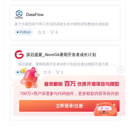
体验。
4.2 Vim 插件管理器
DataFlow
Vim
用户可以使用插件管理器如
Vundle
或
NeoBundle
来管
基于大模型算子和工作流的高效文本大模型训练数据合成框架
理 Vim 插件，这些插件管理器的配置文件可以与
xero/dotfi
0
4
les
结合使用。
Python
4.3 Git 配置
Git
是一个广泛使用的版本控制系统，用户可以通过
xero/do
源启盛夏_AtomGit暑期开发者成长计划
tfiles
来管理他们的 Git 配置文件，如
.gitconfig
和
.gi
tignore
。
「源启盛夏」暑期校园开发者成长计划旨在激活校园开源力量，通过积分激励、认证扶持、资源倾斜等形式，引导高校组织和开发者完成「入驻 — 建项目 — 做贡献 — 获认证 — 得资源」的完整闭环。无论你是想带领社团入驻平台的组织者，还是希望用代码贡献证明自己的开发者，都能在这里找到属于你的成长路径。
通过结合这些生态项目，用户可以构建一个强大且高度定制化
0
1
Markdown
的开发环境。
700万+用户深度参与代码创作，更多精彩内容等你共创
py-xiaozhi
dotfiles
下载源代码
基于Python的Xiaozhi AI，适用于想要完整Xiaozhi体验而无需拥有专用硬件的用户。
立即登录/注册
rice 🍚 custom linux config files. as seen on r/unixporn #noricenolife neovim cultist. dotfiles are perpetual wip
0
1
Python
项目地址：
https://gitcode.com/gh_mirrors/dotfiles7/dotfiles