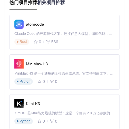
热门项目推荐
相关项目推荐
3. 应用案例和最佳实践
3.1 多设备同步
atomcode
xero/dotfiles
的一个主要应用场景是多设备同步。通过将
Claude Code 的开源替代方案。连接任意大模型，编辑代码，运行命令，自动验证 — 全自动执行。用 Rust 构建，极致性能。 ｜ An open-source alternative to Claude Code. Connect any LLM, edit code, run commands, and verify changes — autonomously. Built in Rust for speed. Get Started
dotfiles 托管在 GitHub 上，用户可以在不同的设备上克隆和使
用相同的配置文件，确保开发环境的一致性。
0
536
Rust
3.2 自定义配置
用户可以根据自己的需求自定义配置文件。例如，你可以添加
MiniMax-H3
自定义的 shell 别名、函数和环境变量，以提高工作效率。
MiniMax H3 是一个通用的全模态生成系统。它支持对由文本、图像、视频和音频组成的多模态上下文进行统一理解，并能生成分辨率高达 2K、时长可达 15 秒的带原生立体声音频的视频。得益于面向任务泛化的系统设计，H3 在预训练阶段就已具备广泛的多模态上下文理解与生成能力，能够出色地执行复杂的多模态指令。
3.3 备份和恢复
0
0
Python
通过定期更新和推送 dotfiles 到 GitHub，用户可以轻松备份他
们的配置文件。在需要时，可以通过克隆仓库来恢复配置。
4. 典型生态项目
Kimi-K3
4.1 Oh My Zsh
Kimi K3 是Kimi能力最强的模型：这是一个拥有 2.8 万亿参数的混合专家（MoE）模型，具备原生视觉理解能力，并支持 100 万 token 的上下文窗口。
0
0
Oh My Zsh
Python
是一个流行的 Zsh 配置框架，提供了丰富的插件
和主题，可以与
xero/dotfiles
结合使用，进一步提升终端