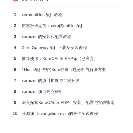
这些依赖：
1
xero/dotfiles 项目教程
# 安装 Git
sudo
 apt-get install git

2
探索极致定制：xero的dotfiles项目
# 安装 Bash
3
xeroizer 的安装和配置教程
sudo
4
Xero Gateway 项目下载及安装教程
2.3 配置和使用
在克隆项目后，你可以根据自己的需求进行配置。以下是一些
5
推荐使用：XeroOAuth-PHP库（已废弃）
常见的配置步骤：
6
1Hosts项目中的Xero登录问题分析与解决方案
编辑配置文件
：根据你的需求编辑配置文件，如
.bashr
c
、
.vimrc
等。
7
xeroizer 的项目扩展与二次开发
链接配置文件
：将配置文件链接到你的主目录中，以便系
8
xeroizer 项目亮点解析
统能够识别这些配置。
9
深入探索XeroOAuth-PHP：安装、配置与实战指南
ln
10
开源项目evangelion.nvim的最佳实践教程
ln
启动新终端
：完成配置后，启动一个新的终端会话，你的
配置将会生效。