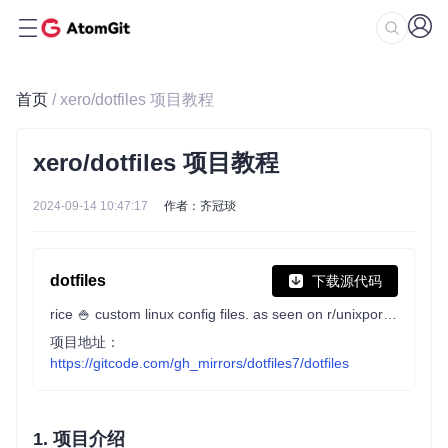
首页
/ xero/dotfiles 项目教程
xero/dotfiles 项目教程
2024-09-14 10:47:17
作者：齐冠琰
dotfiles
下载源代码
rice 🍚 custom linux config files. as seen on r/unixporn #noricenolife neovim cultist. dotfiles are perpetual wip
项目地址：
https://gitcode.com/gh_mirrors/dotfiles7/dotfiles
1. 项目介绍