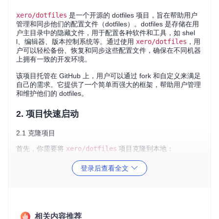
xero/dotfiles
是一个开源的 dotfiles 项目，旨在帮助用户
管理和同步他们的配置文件（dotfiles）。dotfiles 是存储在用
户主目录中的隐藏文件，用于配置各种软件和工具，如 shel
l、编辑器、版本控制系统等。通过使用
xero/dotfiles
，用
户可以轻松备份、恢复和同步这些配置文件，确保在不同机器
上拥有一致的开发环境。
该项目托管在 GitHub 上，用户可以通过 fork 和自定义来满足
自己的需求。它提供了一个简单而强大的框架，帮助用户管理
和维护他们的 dotfiles。
2. 项目快速启动
2.1 克隆项目
首先，你需要将
xero/dotfiles
项目克隆到本地：
登录后查看全文
git 
clone
cd
2.2 安装依赖
在开始使用之前，确保你已经安装了所有必要的依赖。通常，
相关内容推荐
这些依赖包括 Git、Bash 等工具。你可以通过以下命令来安装