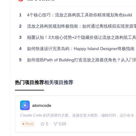
新手入门：快速构建基础框架
职业定位
：选择职业后，工具会自动推荐适合的升华路径，
技能配置
：从内置的1000+技能数据库中选择主技能，系统
1
4个核心技巧：流放之路构筑工具助你精准规划角色build
装备模板
：根据BD定位自动生成装备词缀需求清单，明确告
2
流放之路构筑规划终极指南：如何通过离线模拟实现资源
📊
进阶玩家：赛季机制适配
每个赛季的特色机制都可能彻底改变游戏玩法。以"军团珠宝"为
3
颠覆认知！3大核心优势+2个隐藏价值让流放之路构筑工具成为
差异，让你提前规划赛季初期的过渡策略和后期目标。
4
如何快速设计完美岛屿：Happy Island Designer终极指南
5
如何借助Path of Building打造流放之路最优角色？从入门到精通
团队协作：共享与优化
通过生成简短的构筑代码，你可以轻松与队友分享自己的配置。
方案——这对于团队攻坚BOSS尤为重要。
热门项目推荐
相关项目推荐
避坑指南：进阶技巧与注意事项
你是否遇到过模拟DPS很高但实际游戏体验很差的情况？这往往
atomcode
生存与输出的平衡艺术
工具不仅显示秒伤数值，更提供详细的生存指标分析。
92%的高
0
539
Rust
置"标签页中的怪物伤害参数，可以模拟不同地图难度下的生存表