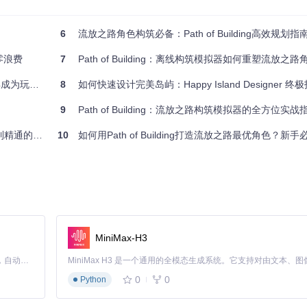
并高亮核心天赋区域
会智能推荐最优辅助宝石组合
6
流放之路角色构筑必备：Path of Building高效规划指
诉你需要哪些关键属性
零浪费
7
Path of Building：离线构筑模拟器如何重塑流放之
例，工具能精确计算不同珠宝词缀对技能的提升幅度，甚至模拟在不同地
玩家必备
8
如何快速设计完美岛屿：Happy Island Designer 终
9
Path of Building：流放之路构筑模拟器的全方位实战
的实战指南
10
如何用Path of Building打造流放之路最优角色？新手必备的
更强大的是协作编辑功能，允许团队成员同时对同一构筑进行修改和测试
是因为忽略了以下关键因素：
MiniMax-H3
Claude Code 的开源替代方案。连接任意大模型，编辑代码，运行命令，自动验证 — 全自动执行。用 Rust 构建，极致性能。 ｜ An open-source alternative to Claude Code. Connect any LLM, edit code, run commands, and verify changes — autonomously. Built in Rust for speed. Get Started
手构筑
都会优先确保EHP（有效生命值）达到一定阈值，再追求伤害提升
0
0
Python
现。