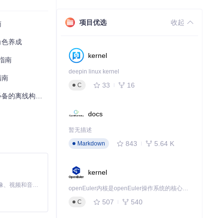
项目优选
收起
南
路角色养成
kernel
图词缀下的表现
极指南
deepin linux kernel
指南
33
16
C
离线构筑工具指南
docs
，共同找到最佳
暂无描述
843
5.64 K
Markdown
kernel
MiniMax H3 是一个通用的全模态生成系统。它支持对由文本、图像、视频和音频组成的多模态上下文进行统一理解，并能生成分辨率高达 2K、时长可达 15 秒的带原生立体声音频的视频。得益于面向任务泛化的系统设计，H3 在预训练阶段就已具备广泛的多模态上下文理解与生成能力，能够出色地执行复杂的多模态指令。
openEuler内核是openEuler操作系统的核心，既是系统性能与稳定性的基石，也是连接处理器、设备与服务的桥梁。
。通过调整"配
507
540
C