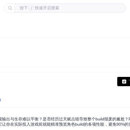
按下
快速开启搜索
/
g
存难以平衡？是否经历过天赋点错导致整个build报废的尴尬？Path of 
你在实际投入游戏前就能精准预览角色build的各项性能，避免90%