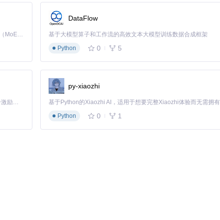
素穿透等间接属性的影响。工具的"详细计算"功能会将这些隐藏属性对
DataFlow
Kimi K3 是Kimi能力最强的模型：这是一个拥有 2.8 万亿参数的混合专家（MoE）模型，具备原生视觉理解能力，并支持 100 万 token 的上下文窗口。
基于大模型算子和工作流的高效文本大模型训练数据合成框架
0
5
Python
工具的装备评分系统会根据当前构筑需求，对每件装备进行多维度评分，自
py-xiaozhi
「源启盛夏」暑期校园开发者成长计划旨在激活校园开源力量，通过积分激励、认证扶持、资源倾斜等形式，引导高校组织和开发者完成「入驻 — 建项目 — 做贡献 — 获认证 — 得资源」的完整闭环。无论你是想带领社团入驻平台的组织者，还是希望用代码贡献证明自己的开发者，都能在这里找到属于你的成长路径。
0
1
Python
同装备基础上的表现差异，帮你判断是否值得投入转型成本，以及最经济的
测试不同配置的应对能力。通过模拟希鲁斯、塑界者等BOSS的技能循环
伙伴。通过精确的模拟和数据分析，它让每一个构筑决策都有理有据。现在就克隆
athOfBuilding
，让你的流放之路角色build发挥最大潜力！