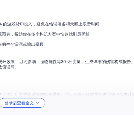
%
的游戏货币投入，避免在错误装备和天赋上浪费时间
观图表，帮助你在多个构筑方案中快速找到最优解
在的生存漏洞或输出瓶颈
够自动整合光环效果、诅咒影响、怪物抗性等30+种变量，生成详细的伤害构成报
数值误导。
放之路》所有核心系统的精确模拟。特别值得一提的是其珠宝作用范围计
决策。
登录后查看全文
合间难以抉择？以下三个核心场景将帮助你快速掌握工具的实用价值：