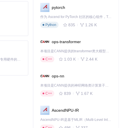
pytorch
伤害的贡献量化
作为 Ascend for PyTorch 社区的核心组件，TorchNPU 是昇腾专为 PyTorch 打造的深度学习适配插件，使 PyTorch 框架能够直接调用昇腾 NPU，为开发者提供昇腾 AI 处理器的超强算力。
835
1.26 K
Python
动高亮最优选
ops-transformer
本项目是CANN提供的transformer类大模型算子库，实现网络在NPU上加速计算。
1.03 K
2.44 K
C++
基于Python的Xiaozhi AI，适用于想要完整Xiaozhi体验而无需拥有专用硬件的用户。
转型路径。
ops-nn
本项目是CANN提供的神经网络类计算算子库，实现网络在NPU上加速计算。
，优化你的药水使
839
1.67 K
C++
项目仓库开始使
AscendNPU-IR
AscendNPU-IR是基于MLIR（Multi-Level Intermediate Representation）构建的，面向昇腾亲和算子编译时使用的中间表示，提供昇腾完备表达能力，通过编译优化提升昇腾AI处理器计算效率，支持通过生态框架使能昇腾AI处理器与深度调优
496
337
C++