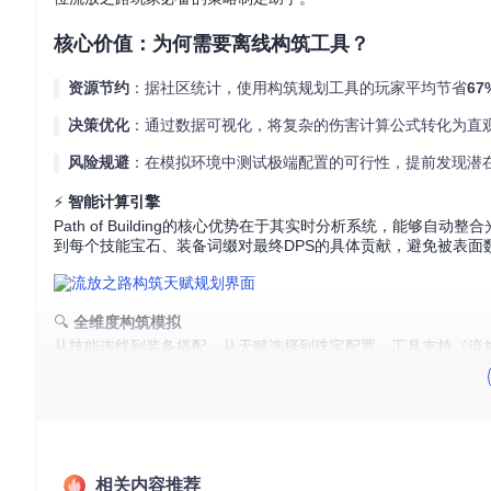
核心价值：为何需要离线构筑工具？
资源节约
：据社区统计，使用构筑规划工具的玩家平均节省
67
决策优化
：通过数据可视化，将复杂的伤害计算公式转化为直
风险规避
：在模拟环境中测试极端配置的可行性，提前发现潜
⚡️
智能计算引擎
Path of Building的核心优势在于其实时分析系统，能
到每个技能宝石、装备词缀对最终DPS的具体贡献，避免被表面
🔍
全维度构筑模拟
从技能连线到装备搭配，从天赋选择到珠宝配置，工具支持《流
显示范围珠宝对天赋树的影响区域，帮助你做出最优的珠宝放置
场景应用：3步掌握实用技巧
你是否曾看着满屏的天赋节点感到无从下手？是否在多种技能组
相关内容推荐