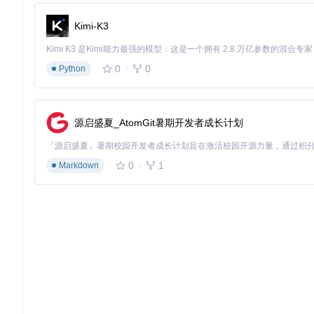
隐藏属性的重要性
许多玩家只关注直接伤害数值，却忽略了攻击频率、暴击几率、元
Kimi-K3
显示，帮助你找到真正的提升瓶颈。
装备词缀优先级排序
0
0
Python
面对市集上琳琅满目的装备，如何判断哪件最适合自己的BD？
择，让你的每一分货币都花在刀刃上。
源启盛夏_AtomGit暑期开发者成长计划
实战拓展：两个你可能不知道的实用场景
角色转型规划
0
1
Markdown
当你想从物理BD转型为元素BD时，工具可以模拟两种BD在相
赛季末冲刺策略
针对终极BOSS战，工具支持自定义怪物属性和技能，让你提前
用时机和技能释放策略。
Path of Building不仅是计算工具，更是你的策略制定
用：
git clone https://gitcode.com/gh_mirrors/pat/P