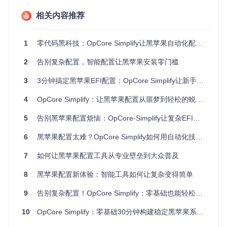
1.2 效率提升显著
相关内容推荐
相比手动配置，使用OpCore-Simplify可将EFI创建时间从数小
时缩短至15分钟以内，同时大幅降低配置错误率。其核心优势
在于：
1
零代码黑科技：OpCore Simplify让黑苹果自动化配置工具触手可及
自动化硬件扫描与兼容性评估
2
告别复杂配置，智能配置让黑苹果安装零门槛
基于硬件特征的智能配置推荐
可视化配置界面与实时验证
3
3分钟搞定黑苹果EFI配置：OpCore Simplify让新手也能轻松上手的智能工具
二、技术解析：硬件扫描与配置生成的工作原理
4
OpCore Simplify：让黑苹果配置从噩梦到轻松的蜕变之旅
2.1 硬件扫描原理：全面评估系统兼容性
5
告别黑苹果配置烦恼：OpCore-Simplify让复杂EFI搭建变得轻松简单
OpCore-Simplify的硬件扫描功能通过
compatibility_check
6
黑苹果配置太难？OpCore Simplify如何用自动化技术实现90%效率提升
er.py
模块实现，采用三层检测机制：
7
如何让黑苹果配置工具从专业壁垒到大众普及
2.1.1 系统信息采集
工具首先通过硬件扫描模块收集关键组件信息，包括CPU型
8
黑苹果配置新体验：智能工具如何让复杂变得简单
号、主板芯片组、显卡类型等核心硬件参数。这些信息将与内
置数据库进行比对分析。
9
告别复杂配置！OpCore Simplify：零基础也能轻松生成黑苹果EFI的神器
2.1.2 兼容性评分系统
10
OpCore Simplify：零基础30分钟构建稳定黑苹果系统指南
基于扫描结果，系统会生成综合兼容性评分，通过直观的视觉