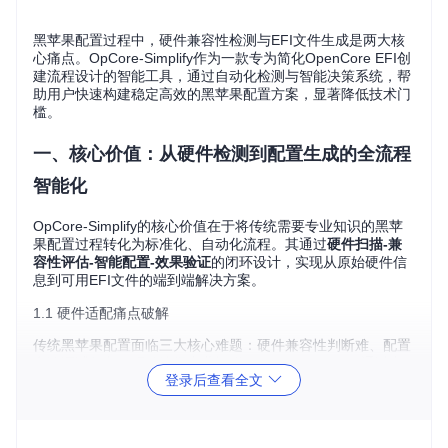
黑苹果配置过程中，硬件兼容性检测与EFI文件生成是两大核
心痛点。OpCore-Simplify作为一款专为简化OpenCore EFI创
建流程设计的智能工具，通过自动化检测与智能决策系统，帮
助用户快速构建稳定高效的黑苹果配置方案，显著降低技术门
槛。
一、核心价值：从硬件检测到配置生成的全流程
智能化
OpCore-Simplify的核心价值在于将传统需要专业知识的黑苹
果配置过程转化为标准化、自动化流程。其通过
硬件扫描-兼
容性评估-智能配置-效果验证
的闭环设计，实现从原始硬件信
息到可用EFI文件的端到端解决方案。
1.1 硬件适配痛点破解
传统黑苹果配置面临三大核心难题：硬件兼容性判断难、配置
参数调试复杂、驱动选择专业性强。OpCore-Simplify通过内
登录后查看全文
置的硬件数据库（
datasets
目录下的
cpu_data.py
、
gpu_da
ta.py
等文件）和智能决策引擎，将这些复杂问题转化为可视
化的检测结果和一键式配置选项。