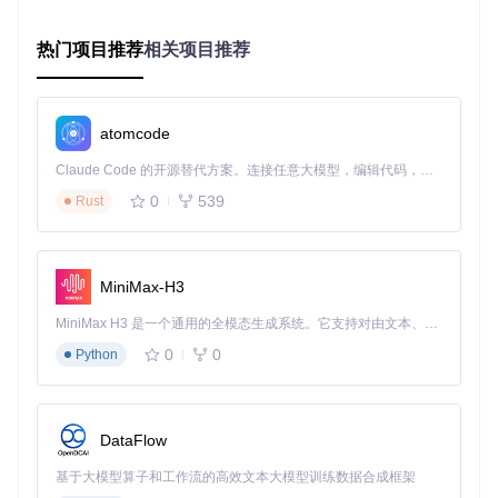
标识展示各硬件组件的兼容状态：
热门项目推荐
相关项目推荐
✅ 完全兼容：原生支持无需额外配置
⚠️ 部分兼容：需要特定补丁或驱动
❌ 不兼容：当前硬件无法支持 macOS
atomcode
OpCore-Simplify硬件检测界面：展示CPU、显卡等核心组件
Claude Code 的开源替代方案。连接任意大模型，编辑代码，运行命令，自动验证 — 全自动执行。用 Rust 构建，极致性能。 ｜ An open-source alternative to Claude Code. Connect any LLM, edit code, run commands, and verify changes — autonomously. Built in Rust for speed. Get Started
的兼容性状态与支持的macOS版本范围
0
539
Rust
2.1.3 风险预警机制
系统会自动识别潜在的硬件冲突和配置风险，并提供针对性建
议。例如NVIDIA独立显卡通常显示不兼容标记，并建议使用集
MiniMax-H3
成显卡或更换支持的AMD显卡。
MiniMax H3 是一个通用的全模态生成系统。它支持对由文本、图像、视频和音频组成的多模态上下文进行统一理解，并能生成分辨率高达 2K、时长可达 15 秒的带原生立体声音频的视频。得益于面向任务泛化的系统设计，H3 在预训练阶段就已具备广泛的多模态上下文理解与生成能力，能够出色地执行复杂的多模态指令。
2.2 配置生成逻辑：智能决策与人工干预的平衡
0
0
Python
配置生成功能的核心是
Scripts/config_prodigy.py
中的
C
onfigProdigy
类，其工作流程包括：
2.2.1 硬件特征分析
DataFlow
系统根据硬件扫描结果，识别关键特征如CPU架构、芯片组类
型、显卡型号等，确定配置策略。
基于大模型算子和工作流的高效文本大模型训练数据合成框架