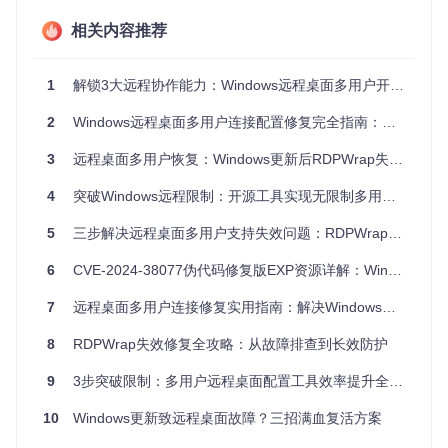
按下
Win+R
组合键，输入
winver
命令，记录完整版本号（格式
为
主版本.次版本.内部版本.修订版本
相关内容推荐
，例如
10.0.19041.13
48
）。此版本号是选择适配配置文件的关键依据。
第二步：检查RDPWrap状态
1
解锁3大远程协作能力：Windows远程桌面多用户开源工具全攻略
运行RDPConf工具，观察两个核心状态指标：
2
Windows远程桌面多用户连接配置修复完全指南：解决更新后RDP服务异常问题
Listener state
：正常应显示"Listening"
3
远程桌面多用户恢复：Windows更新后RDPWrap失效修复全攻略
Service state
：正常应显示"Running" 若任一指标异常，表
明配置文件与系统版本不匹配。
4
突破Windows远程限制：开源工具实现无限制多用户并发连接全攻略
第三步：验证服务状态
5
三步解决远程桌面多用户支持失效问题：RDPWrap配置修复全攻略
在命令提示符中执行以下命令检查终端服务状态：
6
CVE-2024-38077伪代码修复版EXP资源详解：Windows远程桌面授权服务问题利用指南
7
远程桌面多用户连接修复实用指南：解决Windows更新导致的RDPWrap失效问题
正常输出应包含"RUNNING"状态信息。
8
RDPWrap失效修复全攻略：从故障排查到长效防护
核心解决方案：版本适配与配置替换
9
3步突破限制：多用户远程桌面配置工具效率提升全攻略
版本适配速查
10
Windows更新致远程桌面故障？三招满血复活方案
不同Windows版本需匹配特定配置文件，autogenerated目录