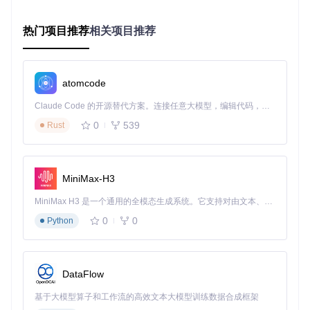
中包含各版本对应的配置文件：
热门项目推荐
相关项目推荐
32位系统：选择文件名包含
x86
的配置文件
64位系统：选择文件名包含
x64
的配置文件
无架构标识文件：适用于特定版本的通用配置
配置替换四步法
atomcode
1. 备份现有配置
Claude Code 的开源替代方案。连接任意大模型，编辑代码，运行命令，自动验证 — 全自动执行。用 Rust 构建，极致性能。 ｜ An open-source alternative to Claude Code. Connect any LLM, edit code, run commands, and verify changes — autonomously. Built in Rust for speed. Get Started
0
539
Rust
⚠️ 注意：此操作将重命名当前配置文件，保留备份以便回
滚。
2. 选择匹配配置文件
MiniMax-H3
从autogenerated目录中复制与系统版本匹配的文件，例如对
MiniMax H3 是一个通用的全模态生成系统。它支持对由文本、图像、视频和音频组成的多模态上下文进行统一理解，并能生成分辨率高达 2K、时长可达 15 秒的带原生立体声音频的视频。得益于面向任务泛化的系统设计，H3 在预训练阶段就已具备广泛的多模态上下文理解与生成能力，能够出色地执行复杂的多模态指令。
于版本
10.0.19041.1348
：
0
0
Python
3. 重命名配置文件
DataFlow
基于大模型算子和工作流的高效文本大模型训练数据合成框架
4. 重启相关服务