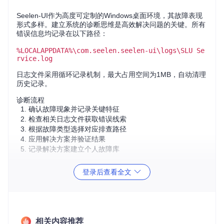
Seelen-UI作为高度可定制的Windows桌面环境，其故障表现
形式多样。建立系统的诊断思维是高效解决问题的关键。所有
错误信息均记录在以下路径：
%LOCALAPPDATA%\com.seelen.seelen-ui\logs\SLU Se
rvice.log
日志文件采用循环记录机制，最大占用空间为1MB，自动清理
历史记录。
诊断流程
确认故障现象并记录关键特征
检查相关日志文件获取错误线索
根据故障类型选择对应排查路径
应用解决方案并验证结果
记录解决方案建立个人故障库
二、启动问题诊断
登录后查看全文
故障特征速查表
症状
可能原因
紧急程度
白屏无响应
WebView运行时问题
高
相关内容推荐