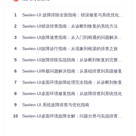
进程启动后立即退出
配置文件损坏
高
启动界面闪烁后消失
显示驱动冲突
中
1
Seelen-UI 故障排除全面指南：错误修复与系统优化方案
提示缺少依赖组件
运行时环境缺失
中
2
Seelen-UI错误排查指南：从诊断到恢复的系统方法
管理员权限错误
安全策略限制
低
3
Seelen-UI故障速查指南：从入门到精通的问题解决手册
场景一：应用程序无法启动
4
Seelen-UI故障诊疗指南：从现象到根源的排查之旅
故障现象
：双击启动图标后无任何反应，任务管理器中短暂出
现进程后消失。
5
Seelen-UI故障排除实战指南：从诊断到恢复的完整流程
排查路径
：
6
Seelen-UI终极问题解决指南：从基础排查到高级修复
检查日志文件是否存在启动错误
7
验证系统是否满足最低运行要求
Seelen-UI桌面环境故障处理完全指南：从诊断到恢复
确认是否有其他版本的Seelen-UI在运行
8
Seelen-UI桌面环境修复指南：从故障排查到系统优化
解决方案
： 🔧 执行系统兼容性检查命令：
9
Seelen-UI 系统故障排查与优化指南
systeminfo | findstr /i 
"OS Name\|System Type\|Total Phys
10
Seelen-UI桌面环境故障全解：问题分类与实战排查指南
预期输出应包含：Windows 10/11 64位系统，至少4GB内存