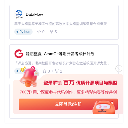
解决方案
： 🔧 启动安全模式：
DataFlow
Seelen
-UI
.exe 
--safe-mode
基于大模型算子和工作流的高效文本大模型训练数据合成框架
🔧 清除WebView缓存：
0
5
Python
rd
 /s /q 
"%LOCALAPPDATA%\Microsoft\EdgeWebView\EBWebView"
源启盛夏_AtomGit暑期开发者成长计划
🔧 安装最新WebView运行时：
「源启盛夏」暑期校园开发者成长计划旨在激活校园开源力量，通过积分激励、认证扶持、资源倾斜等形式，引导高校组织和开发者完成「入驻 — 建项目 — 做贡献 — 获认证 — 得资源」的完整闭环。无论你是想带领社团入驻平台的组织者，还是希望用代码贡献证明自己的开发者，都能在这里找到属于你的成长路径。
0
1
Markdown
诊断经验
：白屏问题在Windows更新后较为常见，通常通过更
新WebView2组件即可解决。
700万+用户深度参与代码创作，更多精彩内容等你共创
py-xiaozhi
三、界面问题诊断
基于Python的Xiaozhi AI，适用于想要完整Xiaozhi体验而无需拥有专用硬件的用户。
立即登录/注册
故障特征速查表
0
1
Python
症状
可能原因
紧急程度
工具栏不显示
位置设置错误
中