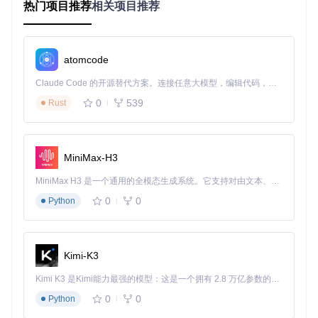
🔧 重置应用配置：
热门项目推荐
相关项目推荐
rd
 /s /q 
"%APPDATA%\com.seelen.seelen-ui\config"
atomcode
⚠️ 注意：此操作将删除所有自定义设置，建议先备份配置文件
Claude Code 的开源替代方案。连接任意大模型，编辑代码，运行命令，自动验证 — 全自动执行。用 Rust 构建，极致性能。 ｜ An open-source alternative to Claude Code. Connect any LLM, edit code, run commands, and verify changes — autonomously. Built in Rust for speed. Get Started
🔧 重新注册WebView组件：
0
539
Rust
regsvr32 
"%SYSTEMROOT%\System32\mshtml.dll"
MiniMax-H3
诊断经验
：多数启动问题源于WebView运行时损坏，可通过微
软官方工具修复WebView2组件。
MiniMax H3 是一个通用的全模态生成系统。它支持对由文本、图像、视频和音频组成的多模态上下文进行统一理解，并能生成分辨率高达 2K、时长可达 15 秒的带原生立体声音频的视频。得益于面向任务泛化的系统设计，H3 在预训练阶段就已具备广泛的多模态上下文理解与生成能力，能够出色地执行复杂的多模态指令。
场景二：启动后白屏或黑屏
0
0
Python
故障现象
：应用启动后显示空白窗口，无任何界面元素加载。
排查路径
：
Kimi-K3
检查日志中是否有"Failed to load webview"相关错误
Kimi K3 是Kimi能力最强的模型：这是一个拥有 2.8 万亿参数的混合专家（MoE）模型，具备原生视觉理解能力，并支持 100 万 token 的上下文窗口。
验证Edge浏览器是否正常工作
尝试启动安全模式排查插件冲突
0
0
Python