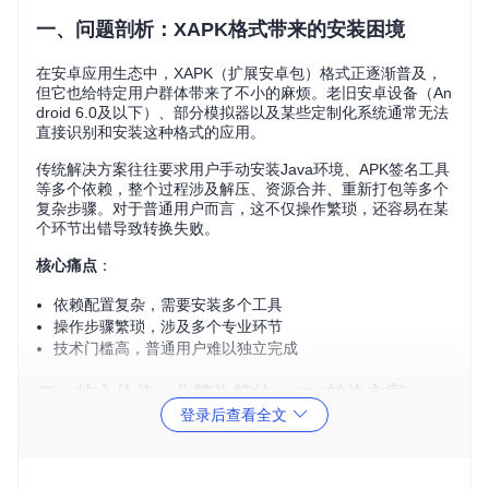
一、问题剖析：XAPK格式带来的安装困境
在安卓应用生态中，XAPK（扩展安卓包）格式正逐渐普及，
但它也给特定用户群体带来了不小的麻烦。老旧安卓设备（An
droid 6.0及以下）、部分模拟器以及某些定制化系统通常无法
直接识别和安装这种格式的应用。
传统解决方案往往要求用户手动安装Java环境、APK签名工具
等多个依赖，整个过程涉及解压、资源合并、重新打包等多个
复杂步骤。对于普通用户而言，这不仅操作繁琐，还容易在某
个环节出错导致转换失败。
核心痛点
：
依赖配置复杂，需要安装多个工具
操作步骤繁琐，涉及多个专业环节
技术门槛高，普通用户难以独立完成
二、核心价值：化繁为简的XAPK转换方案
登录后查看全文
xapk-to-apk工具通过Python脚本实现了XAPK到APK的全自动
转换，彻底改变了传统方法的复杂局面。这个轻量级工具仅需
Python 3.6+环境即可运行，无需额外安装其他依赖，真正实