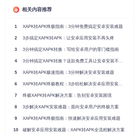
现了"零配置"使用。
相关内容推荐
三大核心优势
：
全自动流程
：从解压到签名，一键完成所有转换步骤
1
XAPK转APK终极指南：3分钟免费搞定安卓安装难题
零依赖设计
：仅需Python环境，无需安装Java或其他工具
智能资源处理
：自动识别并合并不同DPI资源和CPU架构文
2
3步搞定XAPK转APK：让安卓应用安装不再头疼
件
3
3分钟搞定XAPK转换：写给安卓用户的零门槛指南
三、实践指南：三步完成XAPK转换
4
3分钟搞定XAPK转换？这款免费工具让安卓安装不再头疼！
3.1 准备工作
5
XAPK转APK极速指南：3分钟解决安卓安装难题
环境要求
：
6
XAPK转APK终极教程：3步轻松解决安卓应用安装难题
Python 3.6或更高版本
待转换的XAPK文件
7
终极XAPK转APK解决方案：告别安卓安装困境
检查Python环境
：
8
3步解决XAPK安装难题：面向安卓用户的终极方案
9
XAPK转APK终极指南：快速解决安卓应用安装难题
# 或 python3 --version (根据系统配置)
10
破解安卓应用安装难题：XAPK转APK全流程解决方案