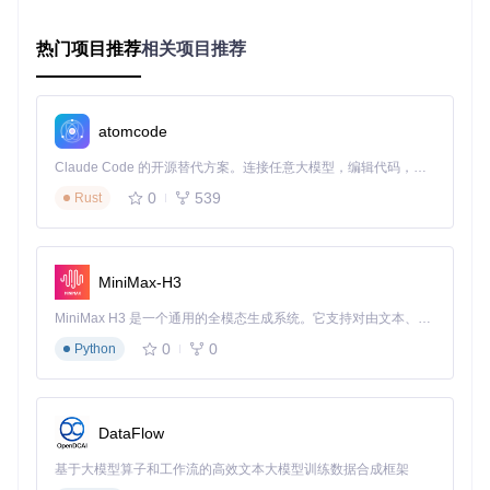
获取工具
：
热门项目推荐
相关项目推荐
git 
clone
cd
chmod
atomcode
⚠️
注意
：如果提示"git: command not found"，需先安装Git工
具。
Claude Code 的开源替代方案。连接任意大模型，编辑代码，运行命令，自动验证 — 全自动执行。用 Rust 构建，极致性能。 ｜ An open-source alternative to Claude Code. Connect any LLM, edit code, run commands, and verify changes — autonomously. Built in Rust for speed. Get Started
0
539
Rust
3.2 执行转换
将需要转换的XAPK文件复制到工具所在目录，执行以下命
令：
MiniMax-H3
MiniMax H3 是一个通用的全模态生成系统。它支持对由文本、图像、视频和音频组成的多模态上下文进行统一理解，并能生成分辨率高达 2K、时长可达 15 秒的带原生立体声音频的视频。得益于面向任务泛化的系统设计，H3 在预训练阶段就已具备广泛的多模态上下文理解与生成能力，能够出色地执行复杂的多模态指令。
0
0
Python
工具将自动完成以下操作：
解压XAPK文件
分析并合并资源文件
DataFlow
构建基础APK包
3.3 验证结果
基于大模型算子和工作流的高效文本大模型训练数据合成框架