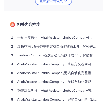
登录后查看全文
定期检查并领取成就奖励
2. 挑战场景智能应对 ⚔️
针对游戏中的各类挑战副本，提供智能策略支持，助你轻
松通关。
相关内容推荐
挑战场景模块主要包括：
镜像地牢自动探索，智能选择最优路径
1
告别重复操作：AhabAssistantLimbusCompany让游戏效率提升300%的秘密
战斗自动操作，根据敌人特性调整技能释放顺序
紧急事件快速响应，自动选择最优选项
2
终极指南：5分钟掌握游戏自动化辅助工具，轻松解放双手
挑战难度自适应，根据你的队伍配置推荐合适难度
3. 资源场景高效管理 💰
3
Limbus Company游戏自动化高效辅助：3步解锁智能辅助新体验
智能管理游戏内各类资源，实现收益最大化。
4
AhabAssistantLimbusCompany：重新定义游戏自动化的效能工具
资源管理模块核心功能：
5
AhabAssistantLimbusCompany游戏自动化完整指南：快速掌握终极辅助工具
资源自动收集，包括经验、金币和各类材料
6
AhabAssistantLimbusCompany：游戏自动化智能脚本从入门到精通
道具智能使用，根据当前需求合理分配资源
商店自动购物，优先购买高价值物品
7
颠覆级黑科技：AhabAssistantLimbusCompany智能助手解放《边狱公司》玩家双手
资源存储优化，确保背包空间合理利用
8
AhabAssistantLimbusCompany：智能自动化的《Limbus Company》游戏辅助解决方案
二、场景应用：不同阶段的实战策略