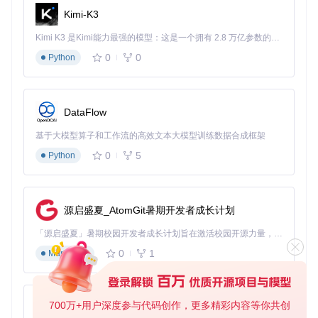
Kimi-K3
图：AALC队伍配置界面，支持多套队伍方案保存和快速切换
Kimi K3 是Kimi能力最强的模型：这是一个拥有 2.8 万亿参数的混合专家（MoE）模型，具备原生视觉理解能力，并支持 100 万 token 的上下文窗口。
0
0
Python
高手期如何实现全自动化运营？
对于资深玩家，AALC提供了更高级的自动化功能：
设置全自动镜像地牢探索，自动处理战斗和事件
DataFlow
配置资源最优使用策略，实现收益最大化
基于大模型算子和工作流的高效文本大模型训练数据合成框架
多账号管理，同时运营多个游戏账号
自定义自动化流程，满足个性化需求
0
5
Python
三、实施步骤：从安装到运行的全流程指南
准备工作：设备适配清单
源启盛夏_AtomGit暑期开发者成长计划
配置项目
最低要求
推荐配置
「源启盛夏」暑期校园开发者成长计划旨在激活校园开源力量，通过积分激励、认证扶持、资源倾斜等形式，引导高校组织和开发者完成「入驻 — 建项目 — 做贡献 — 获认证 — 得资源」的完整闭环。无论你是想带领社团入驻平台的组织者，还是希望用代码贡献证明自己的开发者，都能在这里找到属于你的成长路径。
操作系统
Windows 10
Windows 11
0
1
Markdown
处理器
Intel i5及以上
Intel i3
内存
8GB及以上
4GB
700万+用户深度参与代码创作，更多精彩内容等你共创
存储空间
100MB可用空间
500MB可用空间
py-xiaozhi