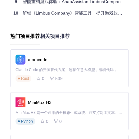
9
智能重构游戏体验：AhabAssistantLimbusCompany自动化解决方案全解析
如何为新手期玩家快速积累资源？
10
解锁《Limbus Company》智能工具：提升游戏效率的全方位指南
新手期最关键的是快速积累基础资源，为后续发展打下基础。
AALC可以帮助你：
自动完成新手引导任务，跳过冗长的教程
热门项目推荐
相关项目推荐
优先完成高收益的日常任务，快速提升等级
智能选择初期最优队伍配置，提高通关效率
自动领取所有新手福利，不错过任何资源
atomcode
Claude Code 的开源替代方案。连接任意大模型，编辑代码，运行命令，自动验证 — 全自动执行。用 Rust 构建，极致性能。 ｜ An open-source alternative to Claude Code. Connect any LLM, edit code, run commands, and verify changes — autonomously. Built in Rust for speed. Get Started
图：AALC日常任务配置界面，可一键勾选需要自动执行的任
0
539
务类型
Rust
进阶期玩家如何优化队伍配置？
当你进入游戏中期，队伍配置成为提升战力的关键。AALC的
MiniMax-H3
队伍设置功能可以帮助你：
MiniMax H3 是一个通用的全模态生成系统。它支持对由文本、图像、视频和音频组成的多模态上下文进行统一理解，并能生成分辨率高达 2K、时长可达 15 秒的带原生立体声音频的视频。得益于面向任务泛化的系统设计，H3 在预训练阶段就已具备广泛的多模态上下文理解与生成能力，能够出色地执行复杂的多模态指令。
根据副本类型自动选择最优队伍组合
0
0
针对不同敌人特性调整角色技能释放顺序
Python
保存多套队伍配置，快速切换应对不同场景
智能推荐角色培养优先级，合理分配资源