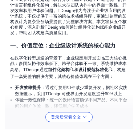
计语言和组件化架构，解决大型团队协作中的界面一致性、开
发效率和用户体验问题。TDesign作为专注于企业级应用的设
计系统，不仅提供了丰富的跨技术栈组件库，更通过创新的架
构设计为复杂业务场景提供了完整解决方案。本文将从五个核
心角度，深入剖析TDesign如何通过组件化架构赋能企业级开
发，帮助团队构建高质量应用。
一、价值定位：企业级设计系统的核心能力
在数字化转型加速的背景下，企业级应用开发面临三大核心挑
战：多团队协作效率低下、跨平台体验不一致、系统维护成本
高昂。TDesign通过
组件化架构
🔍和
设计规范标准化
🔍，构建
了一套完整的解决方案，其核心价值体现在三个方面：
开发效率提升
：通过可复用组件减少重复开发，据社区实践
数据显示，采用TDesign可使界面开发速度提升60%以上
体验一致性保障
：统一的设计语言确保不同产品、不同平台
间的用户体验一致，降低用户学习成本
系统可维护性增强
：模块化设计使系统更易于扩展和维护，
登录后查看全文
减少后期迭代的复杂度
图1：TDesign设计系统的模块化架构示意图，展示了组件