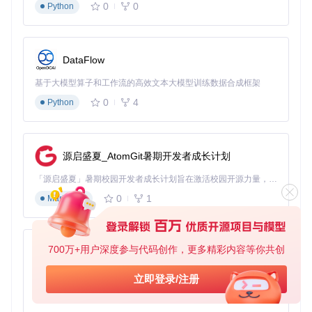
0
0
Python
业务痛点
：医疗信息系统包含患者信息、诊断记录、药品管理
等多维度数据，需要在有限界面内清晰呈现，同时满足医疗行
业的专业性要求。
DataFlow
解决方案
：TDesign的卡片组件、树形控件和时间轴组件，构
建了层次分明的信息架构：
基于大模型算子和工作流的高效文本大模型训练数据合成框架
患者信息的分类展示
0
4
Python
诊疗过程的时间轴呈现
药品库存的可视化管理
医疗数据的统计分析
源启盛夏_AtomGit暑期开发者成长计划
实施效果
：某三甲医院信息系统改造后，医生查阅患者信息时
间缩短50%，数据录入效率提升35%，医护人员满意度显著提
「源启盛夏」暑期校园开发者成长计划旨在激活校园开源力量，通过积分激励、认证扶持、资源倾斜等形式，引导高校组织和开发者完成「入驻 — 建项目 — 做贡献 — 获认证 — 得资源」的完整闭环。无论你是想带领社团入驻平台的组织者，还是希望用代码贡献证明自己的开发者，都能在这里找到属于你的成长路径。
高。
0
1
Markdown
2.3 电商后台管理：高效订单处理流程
业务痛点
：电商平台后台需要处理海量订单，涉及订单状态跟
700万+用户深度参与代码创作，更多精彩内容等你共创
踪、库存管理、物流信息等多环节协作，对系统响应速度和操
py-xiaozhi
作效率要求极高。
基于Python的Xiaozhi AI，适用于想要完整Xiaozhi体验而无需拥有专用硬件的用户。
立即登录/注册
解决方案
：TDesign的表格组件和工作流组件，优化了订单处
0
1
Python
理流程：