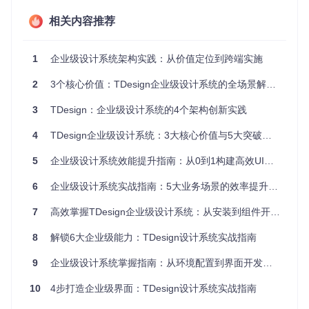
库、设计规范与业务应用的关系
相关内容推荐
1.1 组件化架构的技术优势
TDesign的组件化架构采用了"原子设计"理念，将界面元素分
1
企业级设计系统架构实践：从价值定位到跨端实施
解为基础原子、分子组件、有机体和模板四个层级。这种分层
设计带来两大技术优势：
2
3个核心价值：TDesign企业级设计系统的全场景解决方案
高度可复用性
：基础组件可在不同项目中直接复用，减少重
3
TDesign：企业级设计系统的4个架构创新实践
复开发
灵活组合能力
：通过组件的灵活组合，快速构建复杂界面，
4
TDesign企业级设计系统：3大核心价值与5大突破场景实践指南
适应多样化业务需求
1.2 跨技术栈统一体验
5
企业级设计系统效能提升指南：从0到1构建高效UI体系
TDesign支持Vue、React、Angular等主流前端框架，同时提
供移动端解决方案，实现了"一次设计，多端适配"。这种跨技
6
企业级设计系统实战指南：5大业务场景的效率提升与跨技术栈落地
术栈特性使企业能够：
7
高效掌握TDesign企业级设计系统：从安装到组件开发的实战指南
降低多技术栈维护成本
8
保障不同平台间的体验一致性
解锁6大企业级能力：TDesign设计系统实战指南
提高开发团队协作效率
9
企业级设计系统掌握指南：从环境配置到界面开发的6个进阶步骤
二、场景分类：四大核心业务场景解决方案
10
4步打造企业级界面：TDesign设计系统实战指南
TDesign针对企业级应用的典型场景，提供了经过实践验证的