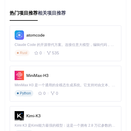
解决方案。每个场景都包含业务痛点分析、TDesign解决方案
和实际实施效果三要素，帮助开发团队快速理解和应用。
热门项目推荐
相关项目推荐
2.1 金融风控系统：数据安全与操作精准性
业务痛点
：金融风控系统需要处理大量敏感数据，操作失误可
能导致重大风险，界面需要同时满足数据展示的复杂性和操作
atomcode
的精准性。
Claude Code 的开源替代方案。连接任意大模型，编辑代码，运行命令，自动验证 — 全自动执行。用 Rust 构建，极致性能。 ｜ An open-source alternative to Claude Code. Connect any LLM, edit code, run commands, and verify changes — autonomously. Built in Rust for speed. Get Started
解决方案
：TDesign提供了专业的数据表格组件和表单验证机
0
535
Rust
制，支持：
复杂数据的多层级展示
精细化的权限控制
MiniMax-H3
操作行为的实时校验
异常数据的可视化预警
MiniMax H3 是一个通用的全模态生成系统。它支持对由文本、图像、视频和音频组成的多模态上下文进行统一理解，并能生成分辨率高达 2K、时长可达 15 秒的带原生立体声音频的视频。得益于面向任务泛化的系统设计，H3 在预训练阶段就已具备广泛的多模态上下文理解与生成能力，能够出色地执行复杂的多模态指令。
实施效果
：某银行风控系统采用TDesign后，操作失误率降低
0
0
Python
45%，数据处理效率提升30%，系统稳定性显著增强。
图2：TDesign为金融风控系统提供的专业界面布局，包含多
Kimi-K3
区域数据展示和精准操作控件
Kimi K3 是Kimi能力最强的模型：这是一个拥有 2.8 万亿参数的混合专家（MoE）模型，具备原生视觉理解能力，并支持 100 万 token 的上下文窗口。
2.2 医疗信息管理：复杂数据的清晰呈现