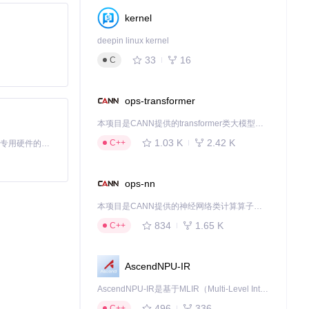
kernel
deepin linux kernel
33
16
C
ops-transformer
本项目是CANN提供的transformer类大模型算子库，实现网络在NPU上加速计算。
1.03 K
2.42 K
C++
基于Python的Xiaozhi AI，适用于想要完整Xiaozhi体验而无需拥有专用硬件的用户。
ops-nn
本项目是CANN提供的神经网络类计算算子库，实现网络在NPU上加速计算。
834
1.65 K
C++
AscendNPU-IR
AscendNPU-IR是基于MLIR（Multi-Level Intermediate Representation）构建的，面向昇腾亲和算子编译时使用的中间表示，提供昇腾完备表达能力，通过编译优化提升昇腾AI处理器计算效率，支持通过生态框架使能昇腾AI处理器与深度调优
496
336
C++