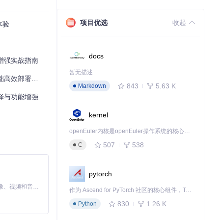
项目优选
收起
体验
docs
戏增强实战指南
暂无描述
高效部署技巧
843
5.63 K
Markdown
翻译与功能增强
kernel
openEuler内核是openEuler操作系统的核心，既是系统性能与稳定性的基石，也是连接处理器、设备与服务的桥梁。
507
538
C
pytorch
MiniMax H3 是一个通用的全模态生成系统。它支持对由文本、图像、视频和音频组成的多模态上下文进行统一理解，并能生成分辨率高达 2K、时长可达 15 秒的带原生立体声音频的视频。得益于面向任务泛化的系统设计，H3 在预训练阶段就已具备广泛的多模态上下文理解与生成能力，能够出色地执行复杂的多模态指令。
作为 Ascend for PyTorch 社区的核心组件，TorchNPU 是昇腾专为 PyTorch 打造的深度学习适配插件，使 PyTorch 框架能够直接调用昇腾 NPU，为开发者提供昇腾 AI 处理器的超强算力。
830
1.26 K
Python