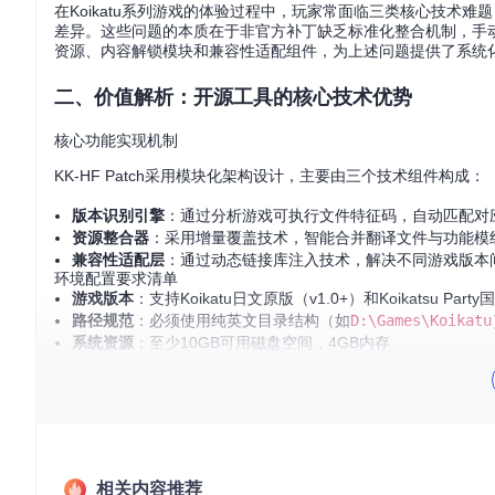
在Koikatu系列游戏的体验过程中，玩家常面临三类核心技术
差异。这些问题的本质在于非官方补丁缺乏标准化整合机制，手动安
资源、内容解锁模块和兼容性适配组件，为上述问题提供了系统
二、价值解析：开源工具的核心技术优势
核心功能实现机制
KK-HF Patch采用模块化架构设计，主要由三个技术组件构成：
版本识别引擎
：通过分析游戏可执行文件特征码，自动匹配对
资源整合器
：采用增量覆盖技术，智能合并翻译文件与功能模
兼容性适配层
：通过动态链接库注入技术，解决不同游戏版本间
环境配置要求清单
游戏版本
：支持Koikatu日文原版（v1.0+）和Koikatsu Part
路径规范
：必须使用纯英文目录结构（如
D:\Games\Koikatu
系统资源
：至少10GB可用磁盘空间，4GB内存
运行权限
：需管理员权限执行安装程序
⚠️ 警告：中文路径会导致模组加载路径解析失败，表现为游戏
三、实施步骤：三阶段安装流程
相关内容推荐