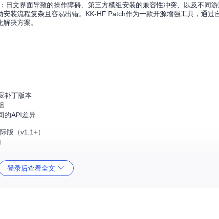
难题：日文界面导致的操作障碍、第三方模组安装的兼容性冲突、以及不同
装流程复杂且容易出错。KK-HF Patch作为一款开源增强工具，通过
化解决方案。
应补丁版本
组
的API差异
y国际版（v1.1+）
）
登录后查看全文
启动后模组未生效或出现"文件找不到"错误。