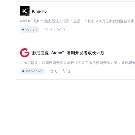
选择游戏安装目录（必须为纯英文路径）
组件选择保持默认配置（推荐新手用户）
Kimi-K3
等待文件复制完成（约3-5分钟，取决于硬件性能）
0
0
Python
图1：KK-HF Patch安装程序主界面，显示游戏目录选择与组件配
3. 验证阶段：功能确认
安装完成后验证要点：
源启盛夏_AtomGit暑期开发者成长计划
游戏启动器显示"HF Patch vX.X已激活"
主菜单语言已切换为中文
0
1
Markdown
"额外内容"菜单可正常访问
人物创建界面无乱码现象
四、优化拓展：性能调优与故障排查
兼容性矩阵说明
游戏版本
支持状态
推荐补丁版本
完全支持
Koikatu 1.0
v3.0+
完全支持
Koikatsu Party 1.1
v3.2+