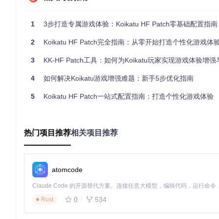
1. 准备阶段：获取与验证
git 
clone
1
3步打造专属游戏体验：Koikatu HF Patch零基础配置指南
执行结果验证：
2
Koikatu HF Patch完全指南：从零开始打造个性化游戏体
3
KK-HF Patch工具：如何为Koikatu玩家实现游戏体验增
cd
 KK-HF_Patch && 
ls
4
如何解决Koikatu游戏增强难题：新手5步优化指南
预期输出应包含
patch.iss
安装脚本和
banner.bmp
图像文件。
5
Koikatu HF Patch一站式配置指南：打造个性化游戏体验
文件完整性验证：
检查安装包数字签名：右键文件→属性→数字签名
确认签名主体为"HF Patch Project"
热门项目推荐
相关项目推荐
验证文件哈希值（SHA256）：
sha256sum patch.iss
2. 实施阶段：安装与配置
启动安装向导：
atomcode
wine patch.iss  
# Linux系统需通过Wine运行
0
534
Rust
安装配置流程：