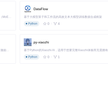
DataFlow
Kimi K3 是Kimi能力最强的模型：这是一个拥有 2.8 万亿参数的混合专家（MoE）模型，具备原生视觉理解能力，并支持 100 万 token 的上下文窗口。
基于大模型算子和工作流的高效文本大模型训练数据合成框架
0
4
Python
置选项（498x953像素，BMP格式）
py-xiaozhi
「源启盛夏」暑期校园开发者成长计划旨在激活校园开源力量，通过积分激励、认证扶持、资源倾斜等形式，引导高校组织和开发者完成「入驻 — 建项目 — 做贡献 — 获认证 — 得资源」的完整闭环。无论你是想带领社团入驻平台的组织者，还是希望用代码贡献证明自己的开发者，都能在这里找到属于你的成长路径。
0
1
Python