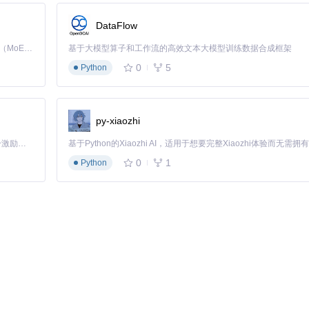
DataFlow
Kimi K3 是Kimi能力最强的模型：这是一个拥有 2.8 万亿参数的混合专家（MoE）模型，具备原生视觉理解能力，并支持 100 万 token 的上下文窗口。
基于大模型算子和工作流的高效文本大模型训练数据合成框架
0
5
Python
py-xiaozhi
「源启盛夏」暑期校园开发者成长计划旨在激活校园开源力量，通过积分激励、认证扶持、资源倾斜等形式，引导高校组织和开发者完成「入驻 — 建项目 — 做贡献 — 获认证 — 得资源」的完整闭环。无论你是想带领社团入驻平台的组织者，还是希望用代码贡献证明自己的开发者，都能在这里找到属于你的成长路径。
0
1
Python