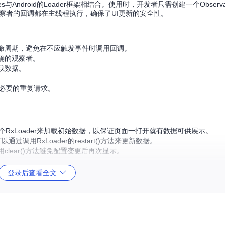
bles与Android的Loader框架相结合。使用时，开发者只需创建一个Observa
即可。所有观察者的回调都在主线程执行，确保了UI更新的安全性。
ment的生命周期，避免在不应触发事件时调用回调。
确的观察者。
载数据。
止不必要的重复请求。
以设置一个RxLoader来加载初始数据，以保证页面一打开就有数据可供展示。
调用RxLoader的restart()方法来更新数据。
clear()方法避免配置变更后再次显示。
登录后查看全文
。
的订阅线程进行控制，允许开发者根据需要自定义调度器。
需担心因配置改变导致的重复错误提示。