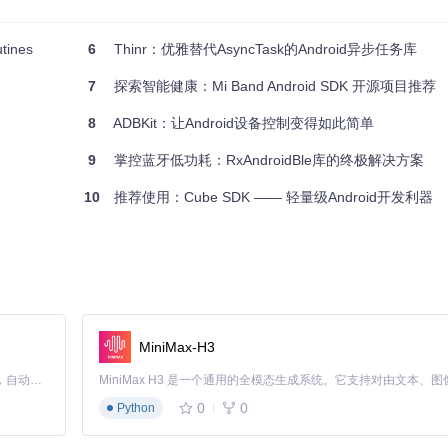
码设置即可。如果你正面临Android异步任务管理的困扰，那么RxLoade
ines
6
Thinr：优雅替代AsyncTask的Android异步任务库
se的RxJava方案，因为它们可能是更好的现代选择。不过，对于仍在寻找一个
7
探索智能健康：Mi Band Android SDK 开源项目推荐
8
ADBKit：让Android设备控制变得如此简单
9
掌控蓝牙低功耗：RxAndroidBle库的终极解决方案
10
推荐使用：Cube SDK —— 轻量级Android开发利器
MiniMax-H3
Claude Code 的开源替代方案。连接任意大模型，编辑代码，运行命令，自动验证 — 全自动执行。用 Rust 构建，极致性能。 ｜ An open-source alternative to Claude Code. Connect any LLM, edit code, run commands, and verify changes — autonomously. Built in Rust for speed. Get Started
0
0
Python