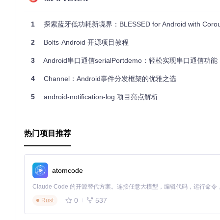
要开始使用RxLoader，添加依赖项并按照README中的示例代
解决方案。
1
探索蓝牙低功耗新境界：BLESSED for Android with Corout
请注意，作者建议考虑使用LiveData或者结合AutoDispo
步操作的旧项目，RxLoader仍不失为一个值得尝试的选择。
2
Bolts-Android 开源项目教程
3
Android串口通信serialPortdemo：轻松实现串口通信功能
4
Channel：Android事件分发框架的优雅之选
5
android-notification-log 项目亮点解析
热门项目推荐
atomcode
0
537
Rust