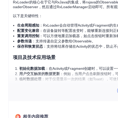
RxLoader的核心在于它与RxJava的集成，将rxjava的Observa
oaderObserver，然后通过RxLoaderManager启动
以下是关键特性：
生命周期感知
：RxLoader会自动管理Activity或Frag
配置变化兼容
：在设备旋转等配置改变时，能够重新连接到正
重复调用控制
：可以方便地重启加载器，如点击按钮时重新加
参数传递
：支持传递自定义参数给Observable。
保存和恢复状态
：支持将结果存储在Activity的状态中，防
项目及技术应用场景
初始化数据加载
：在Activity或Fragment创建时，可
用户交互触发的数据更新
：例如，当用户点击刷新按钮时，可以通过
临时数据处理
：对于仅需显示一次的结果（如Toast），可使用
项目特点
简单直观的API
：使用类似于Loader的API，但更简洁、灵活
线程管理
：默认情况下，RxLoader不对Observable
自动错误处理
：onError回调让你能直接处理异常情况，无
相关内容推荐