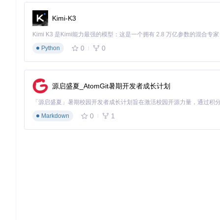
Kimi-K3
0
0
Python
源启盛夏_AtomGit暑期开发者成长计划
0
1
Markdown