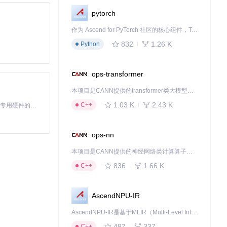
pytorch
作为 Ascend for PyTorch 社区的核心组件，TorchNPU 是昇腾专为 PyTorch 打造的深度学习适配插件，使 PyTorch 框架能够直接调用昇腾 NPU，为开发者提供昇腾 AI 处理器的超强算力。
832
1.26 K
Python
ops-transformer
本项目是CANN提供的transformer类大模型算子库，实现网络在NPU上加速计算。
1.03 K
2.43 K
C++
基于Python的Xiaozhi AI，适用于想要完整Xiaozhi体验而无需拥有专用硬件的用户。
ops-nn
本项目是CANN提供的神经网络类计算算子库，实现网络在NPU上加速计算。
836
1.66 K
C++
AscendNPU-IR
AscendNPU-IR是基于MLIR（Multi-Level Intermediate Representation）构建的，面向昇腾亲和算子编译时使用的中间表示，提供昇腾完备表达能力，通过编译优化提升昇腾AI处理器计算效率，支持通过生态框架使能昇腾AI处理器与深度调优
497
337
C++