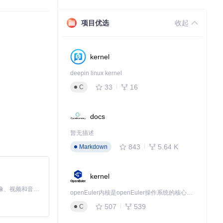
r可能正是你需要的
项目优选
收起
简单、有效处理异
kernel
deepin linux kernel
33
16
C
docs
暂无描述
843
5.64 K
Markdown
kernel
MiniMax H3 是一个通用的全模态生成系统。它支持对由文本、图像、视频和音频组成的多模态上下文进行统一理解，并能生成分辨率高达 2K、时长可达 15 秒的带原生立体声音频的视频。得益于面向任务泛化的系统设计，H3 在预训练阶段就已具备广泛的多模态上下文理解与生成能力，能够出色地执行复杂的多模态指令。
openEuler内核是openEuler操作系统的核心，既是系统性能与稳定性的基石，也是连接处理器、设备与服务的桥梁。
507
539
C