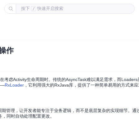
按下
快速开启搜索
/
步操作
Activity生命周期时。传统的AsyncTask难以满足需求，而Loade
——
RxLoader
，它利用强大的RxJava库，提供了一种简单易用的方式来
的生命周期管理，让开发者能专注于业务逻辑，而不是底层复杂的实现细节。通过封
务，同时自动处理配置更改。