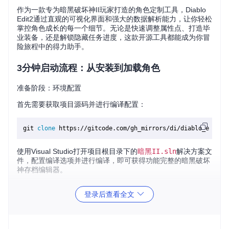
作为一款专为暗黑破坏神II玩家打造的角色定制工具，Diablo
Edit2通过直观的可视化界面和强大的数据解析能力，让你轻松
掌控角色成长的每一个细节。无论是快速调整属性点、打造毕
业装备，还是解锁隐藏任务进度，这款开源工具都能成为你冒
险旅程中的得力助手。
3分钟启动流程：从安装到加载角色
准备阶段：环境配置
首先需要获取项目源码并进行编译配置：
git 
clone
使用Visual Studio打开项目根目录下的
暗黑II.sln
解决方案文
件，配置编译选项并进行编译，即可获得功能完整的暗黑破坏
神存档编辑器。
执行阶段：加载角色存档
登录后查看全文
启动编译后的程序，通过"文件→打开"菜单导航至暗黑破坏神II
的存档目录，选择对应的
.d2s
文件加载角色数据。编辑器会自
动识别游戏版本并适配数据格式，确保兼容性。