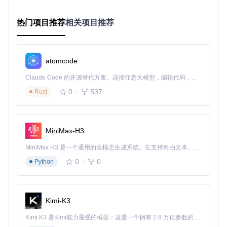
有可视化的操作指引。这一功能特别适合想要快速获得毕业装
备的玩家，省去了反复刷怪的时间。
热门项目推荐
相关项目推荐
全面角色属性管理
功能入口：
DlgCharBasicInfo
对话框
atomcode
在基础属性面板中，你可以精确调整角色等级、生命值、法力
值等核心参数。系统会自动计算属性点分配后的各项衍生属
Claude Code 的开源替代方案。连接任意大模型，编辑代码，运行命令，自动验证 — 全自动执行。用 Rust 构建，极致性能。 ｜ An open-source alternative to Claude Code. Connect any LLM, edit code, run commands, and verify changes — autonomously. Built in Rust for speed. Get Started
性，让你一目了然地看到修改效果。这对于优化角色build和快
速适应不同游戏难度非常有帮助。
0
537
Rust
进阶技巧：释放Diablo Edit2全部潜力
MiniMax-H3
职业专属装备定制方案
![圣骑士专用盾牌编辑界面](https://raw.gitcode.com/gh_mirro
MiniMax H3 是一个通用的全模态生成系统。它支持对由文本、图像、视频和音频组成的多模态上下文进行统一理解，并能生成分辨率高达 2K、时长可达 15 秒的带原生立体声音频的视频。得益于面向任务泛化的系统设计，H3 在预训练阶段就已具备广泛的多模态上下文理解与生成能力，能够出色地执行复杂的多模态指令。
rs/di/diablo_edit/raw/77ab00984d45c74bf5ce425cc3e17d58
0
0
Python
1ec1393c/Diablo Edit2/Pictcures/盾牌/Pal专用/12 Heraldic S
hield.bmp?utm_source=gitcode_repo_files)
针对不同职业的特性，Diablo Edit2提供了专门的装备配置选
项。以圣骑士为例，你可以通过专属界面优化盾牌的防御属性
Kimi-K3
和抗性加成；对于亚马逊，则可以强化弓箭的远程攻击属性。
这种职业定制化功能让你的角色更具特色和战斗力。
Kimi K3 是Kimi能力最强的模型：这是一个拥有 2.8 万亿参数的混合专家（MoE）模型，具备原生视觉理解能力，并支持 100 万 token 的上下文窗口。