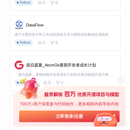
0
0
Python
符文之语组合验证系统
功能入口：
DlgFoundry
对话框
打造强力符文之语装备时，系统会自动验证符文组合的有效
DataFlow
性，并提示可能的属性加成。这一功能避免了因符文顺序错误
而导致的打造失败，让你轻松获得游戏中最顶级的装备。
基于大模型算子和工作流的高效文本大模型训练数据合成框架
0
5
Python
任务进度与传送点管理
通过
DlgWayPoints
对话框，你可以自由解锁各个章节的传送
点，设置任务完成状态。这对于想要直接体验高难度内容或快
速收集特定任务奖励的玩家来说非常实用。
源启盛夏_AtomGit暑期开发者成长计划
常见问题解答
「源启盛夏」暑期校园开发者成长计划旨在激活校园开源力量，通过积分激励、认证扶持、资源倾斜等形式，引导高校组织和开发者完成「入驻 — 建项目 — 做贡献 — 获认证 — 得资源」的完整闭环。无论你是想带领社团入驻平台的组织者，还是希望用代码贡献证明自己的开发者，都能在这里找到属于你的成长路径。
0
1
Markdown
Q: 编辑后的存档无法在游戏中加载怎么办？
A: 首先检查游戏版本是否与编辑器设置一致，其次确保没有修
改超出游戏允许范围的属性值。建议修改前备份原始存档，以
700万+用户深度参与代码创作，更多精彩内容等你共创
py-xiaozhi
便出现问题时恢复。
基于Python的Xiaozhi AI，适用于想要完整Xiaozhi体验而无需拥有专用硬件的用户。
Q: 如何确保编辑后的装备不会被游戏检测为作弊？
立即登录/注册
0
1
Python
A: 使用编辑器时，建议保持属性值在合理范围内，避免过度修