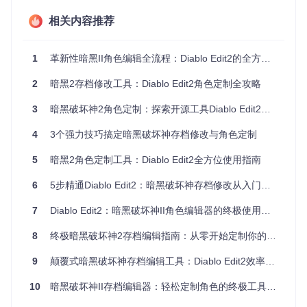
验证阶段：确认数据加载成功
相关内容推荐
成功加载后，你将在主界面看到角色的基础信息、属性面板和
装备栏。此时可以尝试点击不同面板，确认各项数据显示正
1
革新性暗黑II角色编辑全流程：Diablo Edit2的全方位解决方案
常，为后续编辑做好准备。
2
暗黑2存档修改工具：Diablo Edit2角色定制全攻略
突破传统编辑局限：Diablo Edit2核心功能亮点
3
暗黑破坏神2角色定制：探索开源工具Diablo Edit2的无限可能
智能版本适配系统
4
3个强力技巧搞定暗黑破坏神存档修改与角色定制
Diablo Edit2内置的智能版本识别机制，能够自动适配从1.09
到2.6的所有游戏版本。无论你是怀旧玩家还是喜欢最新版本
5
暗黑2角色定制工具：Diablo Edit2全方位使用指南
的探索者，都能获得最佳的编辑体验。这一功能解决了传统编
辑器版本兼容问题，让你无需为不同版本单独寻找工具。
6
5步精通Diablo Edit2：暗黑破坏神存档修改从入门到实战
可视化装备打造工坊
7
Diablo Edit2：暗黑破坏神II角色编辑器的终极使用指南
![Diablo Edit2装备打造界面展示 - 地狱熔炉之锤](https://raw.gi
tcode.com/gh_mirrors/di/diablo_edit/raw/77ab00984d45c74
8
终极暗黑破坏神2存档编辑指南：从零开始定制你的完美角色
bf5ce425cc3e17d581ec1393c/Diablo Edit2/Pictcures/武器/
任务/05 Hell Forge Hammer.bmp?utm_source=gitcode_repo
9
颠覆式暗黑破坏神存档编辑工具：Diablo Edit2效率革命指南
_files)
10
暗黑破坏神II存档编辑器：轻松定制角色的终极工具指南
通过直观的装备编辑界面，你可以轻松打造属于自己的强力装
备。从选择装备类型、设置孔数，到添加魔法属性，每一步都