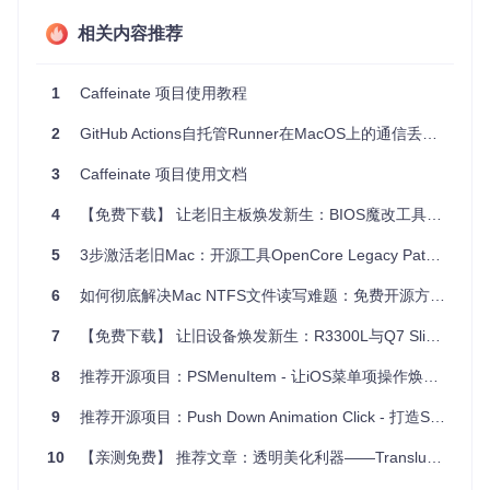
营销自动化
：定时发送产品更新、优惠信息或客户满意度调
查。
相关内容推荐
活动提醒
：在特定日期或事件发生前通知用户。
通知服务
：根据用户行为或系统状态发出即时或定时通知。
1
Caffeinate 项目使用教程
项目特点
2
GitHub Actions自托管Runner在MacOS上的通信丢失问题分析与解决方案
简洁的API设计
：简单的安装过程和清晰的接口让开发者快
3
Caffeinate 项目使用文档
速上手。
高效的性能
：经过大型数据库测试，确保了即使在高负载下
4
【免费下载】 让老旧主板焕发新生：BIOS魔改工具集推荐
也能保持良好的性能。
高度定制化
：支持复杂的业务逻辑，如跳过某些邮件发送或
5
3步激活老旧Mac：开源工具OpenCore Legacy Patcher实现硬件适配与性能重生
自定义延迟时间。
6
如何彻底解决Mac NTFS文件读写难题：免费开源方案全攻略
全面的文档
：提供了详细的使用指南和代码文档，帮助开发
者深入理解并充分利用Caffeinate。
7
【免费下载】 让旧设备焕发新生：R3300L与Q7 SlimBoxTV/ATV Android 9固件推荐
活跃的社区支持
：项目维护者积极回应问题，鼓励贡献，并
有一个轻量级Web界面扩展
Caffeinate-webui
供管理任务使
8
推荐开源项目：PSMenuItem - 让iOS菜单项操作焕然一新
用。
9
推荐开源项目：Push Down Animation Click - 打造Spotify风格的交互体验
如果你在代码中遇到类似ActionMailer的复杂情况，或者有大
量定时任务需要管理，那么Caffeinate绝对是你的最佳选择。
10
【亲测免费】 推荐文章：透明美化利器——TranslucentSM
立即尝试这个利器，让你的应用焕发新的活力！