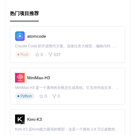
获取更多
热门项目推荐
查看
官方文档
，了解更多详细信息和使用技巧。
阅读
源码
，深入了解其实现原理。
对项目有任何想法或反馈，欢迎
提交issue
。
atomcode
此项目遵循
MIT License
，开源且自由。
Claude Code 的开源替代方案。连接任意大模型，编辑代码，运行命令，自动验证 — 全自动执行。用 Rust 构建，极致性能。 ｜ An open-source alternative to Claude Code. Connect any LLM, edit code, run commands, and verify changes — autonomously. Built in Rust for speed. Get Started
让我们一起为高效和优雅的编程注入一杯Caffeinate吧！
0
537
Rust
MiniMax-H3
MiniMax H3 是一个通用的全模态生成系统。它支持对由文本、图像、视频和音频组成的多模态上下文进行统一理解，并能生成分辨率高达 2K、时长可达 15 秒的带原生立体声音频的视频。得益于面向任务泛化的系统设计，H3 在预训练阶段就已具备广泛的多模态上下文理解与生成能力，能够出色地执行复杂的多模态指令。
0
0
Python
Kimi-K3
Kimi K3 是Kimi能力最强的模型：这是一个拥有 2.8 万亿参数的混合专家（MoE）模型，具备原生视觉理解能力，并支持 100 万 token 的上下文窗口。