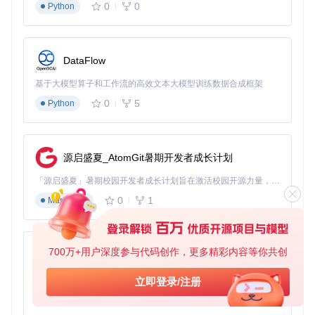
0
0
Python
DataFlow
基于大模型算子和工作流的高效文本大模型训练数据合成框架
0
5
Python
源启盛夏_AtomGit暑期开发者成长计划
「源启盛夏」暑期校园开发者成长计划旨在激活校园开源力量，通过积分激励、认证扶持、资源倾斜等形式，引导高校组织和开发者完成「入驻 — 建项目 — 做贡献 — 获认证 — 得资源」的完整闭环。无论你是想带领社团入驻平台的组织者，还是希望用代码贡献证明自己的开发者，都能在这里找到属于你的成长路径。
0
1
Markdown
700万+用户深度参与代码创作，更多精彩内容等你共创
py-xiaozhi
基于Python的Xiaozhi AI，适用于想要完整Xiaozhi体验而无需拥有专用硬件的用户。
立即登录/注册
0
1
Python