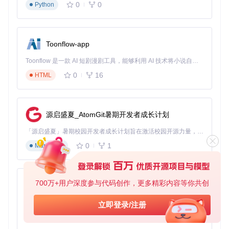
0
0
Python
场景任务：肺部CT结节标注
步骤一：数据准备与导入
启动X-AnyLabeling后，创建新的医疗影像标注项目
导入DICOM格式的肺部CT图像序列
Toonflow-app
设置标注类别（如"结节"、"血管"、"肺实质"）
Toonflow 是一款 AI 短剧漫剧工具，能够利用 AI 技术将小说自动转化为剧本，并结合 AI 生成的图片和视频，实现高效的短剧创作。借助 Toonflow，可以轻松完成从文字到影像的全流程，让短剧制作变得更加智能与便捷。
常见误区
：直接使用默认参数处理所有CT图像。正确做法
0
16
HTML
是根据设备型号和扫描参数调整窗宽窗位，确保病灶清晰
可见。
步骤二：AI辅助标注
源启盛夏_AtomGit暑期开发者成长计划
选择"医学影像分割"模型，加载预训练的肺部结节检测模
型
「源启盛夏」暑期校园开发者成长计划旨在激活校园开源力量，通过积分激励、认证扶持、资源倾斜等形式，引导高校组织和开发者完成「入驻 — 建项目 — 做贡献 — 获认证 — 得资源」的完整闭环。无论你是想带领社团入驻平台的组织者，还是希望用代码贡献证明自己的开发者，都能在这里找到属于你的成长路径。
点击"自动检测"按钮，系统自动识别并标记潜在结节区域
0
1
对自动生成的标注结果进行逐一检查和调整
Markdown
常见误区
：过度依赖AI自动标注结果。建议对AI识别的小
700万+用户深度参与代码创作，更多精彩内容等你共创
AionUi
于5mm的结节进行人工复核，避免遗漏微小病变。
免费、本地、开源的 24/7 全天候 Cowork 应用，以及适用于 Gemini CLI、Claude Code、Codex、OpenCode、Qwen Code、Goose CLI、Auggie 等的 OpenClaw | 🌟 喜欢就点star吧
立即登录/注册
步骤三：质量控制与导出
使用"标注一致性检查"功能，自动检测标注异常值
0
6
TypeScript
调整结节边界，确保标注精度达到临床要求