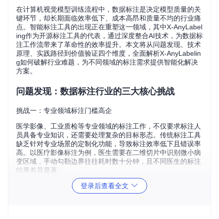
在计算机视觉模型训练流程中，数据标注是决定模型质量的关
键环节，却长期面临效率低下、成本高昂和质量不均的行业痛
点。智能标注工具的出现正在重塑这一领域，其中X-AnyLabel
ing作为开源标注工具的代表，通过深度整合AI技术，为数据标
注工作流带来了革命性的效率提升。本文将从问题发现、技术
原理、实践路径到价值验证四个维度，全面解析X-AnyLabelin
g如何破解行业难题，为不同领域的标注需求提供智能化解决
方案。
问题发现：数据标注行业的三大核心挑战
挑战一：专业领域标注门槛高企
医学影像、工业质检等专业领域的标注工作，不仅要求标注人
员具备专业知识，还需要处理复杂的目标形态。传统标注工具
缺乏针对专业场景的定制化功能，导致标注效率低下且错误率
高。以医疗影像标注为例，医生需要在二维切片中识别微小病
变区域，手动勾勒边界往往耗时数十分钟，且不同医生的标注
结果差异显著。
登录后查看全文
挑战二：倾斜目标标注精度不足
在卫星遥感、无人机航拍等场景中，目标通常以倾斜角度呈
现，传统矩形框标注无法准确表达目标实际形状和方向。这种