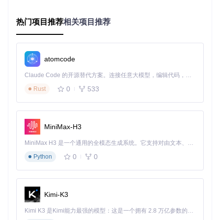
的同时降低硬件门槛。
热门项目推荐
相关项目推荐
交互优化层
：结合用户标注操作进行实时反馈调整，通过
主动学习策略不断优化标注建议，逐步提升自动标注准确
率。
关键技术解析
atomcode
实例分割技术
：像用剪刀精准裁剪出目标区域，X-AnyLabelin
Claude Code 的开源替代方案。连接任意大模型，编辑代码，运行命令，自动验证 — 全自动执行。用 Rust 构建，极致性能。 ｜ An open-source alternative to Claude Code. Connect any LLM, edit code, run commands, and verify changes — autonomously. Built in Rust for speed. Get Started
g采用的SAM模型能够根据少量交互点或框选，精确分割出图
0
533
Rust
像中的任意目标。这种技术特别适用于医学影像中肿瘤区域的
精确勾勒，只需点击病变区域，系统即可自动生成精细的分割
掩码。
旋转框检测技术
：针对倾斜目标标注难题，X-AnyLabeling集
MiniMax-H3
成了专门的旋转框检测算法，能够自动识别目标的倾斜角度并
生成相应的旋转矩形框。在港口船舶识别等场景中，该技术可
MiniMax H3 是一个通用的全模态生成系统。它支持对由文本、图像、视频和音频组成的多模态上下文进行统一理解，并能生成分辨率高达 2K、时长可达 15 秒的带原生立体声音频的视频。得益于面向任务泛化的系统设计，H3 在预训练阶段就已具备广泛的多模态上下文理解与生成能力，能够出色地执行复杂的多模态指令。
将标注效率提升5倍以上。
0
0
Python
质量控制算法
：通过对比分析同一目标的多次标注结果，系统
能够自动识别标注异常值，并提示人工审核。同时结合主动学
习策略，优先选择难例样本进行人工标注，显著提升标注数据
Kimi-K3
的整体质量。
Kimi K3 是Kimi能力最强的模型：这是一个拥有 2.8 万亿参数的混合专家（MoE）模型，具备原生视觉理解能力，并支持 100 万 token 的上下文窗口。
实践路径：医疗影像标注全流程