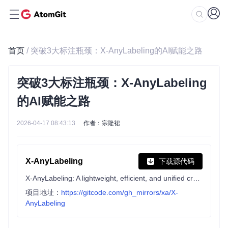
首页
/ 突破3大标注瓶颈：X-AnyLabeling的AI赋能之路
突破3大标注瓶颈：X-AnyLabeling
的AI赋能之路
2026-04-17 08:43:13
作者：宗隆裙
X-AnyLabeling
下载源代码
X-AnyLabeling: A lightweight, efficient, and unified cross-platform desktop application for annotating text, image, video, and multimodal data, combining versatile built-in tools with state-of-the-art AI models and flexible multi-format export.
项目地址：
https://gitcode.com/gh_mirrors/xa/X-
AnyLabeling