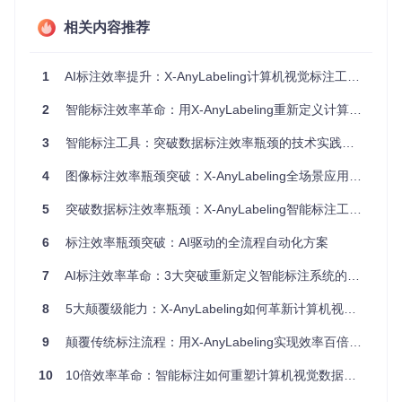
标注偏差会直接影响模型训练效果，导致模型在实际应用中对
倾斜目标的识别准确率下降。如何高效精准地标注任意角度的
相关内容推荐
目标，成为地理信息、交通监控等领域的迫切需求。
挑战三：大规模数据集质量控制难
1
AI标注效率提升：X-AnyLabeling计算机视觉标注工具全攻略
随着模型规模扩大，训练数据量呈指数级增长，传统人工审核
方式难以保证标注质量的一致性。标注错误不仅影响模型性
2
智能标注效率革命：用X-AnyLabeling重新定义计算机视觉数据处理流程
能，还会误导后续的模型优化方向。如何在保证标注速度的同
时，建立有效的质量控制机制，成为大规模数据标注项目面临
3
智能标注工具：突破数据标注效率瓶颈的技术实践与价值验证
的核心难题。
4
图像标注效率瓶颈突破：X-AnyLabeling全场景应用指南
技术原理：AI标注引擎的工作机制
5
突破数据标注效率瓶颈：X-AnyLabeling智能标注工具革新实践
智能标注引擎架构
6
标注效率瓶颈突破：AI驱动的全流程自动化方案
X-AnyLabeling的核心在于其模块化的AI标注引擎，该引擎由
三大组件协同工作：
7
AI标注效率革命：3大突破重新定义智能标注系统的技术边界
模型调度层
：负责根据标注任务类型（检测、分割、姿态
8
5大颠覆级能力：X-AnyLabeling如何革新计算机视觉数据标注流程
等）自动选择最优预训练模型，支持YOLO系列、SAM（S
9
egment Anything Model）等主流模型的无缝切换。
颠覆传统标注流程：用X-AnyLabeling实现效率百倍提升
推理加速层
：通过ONNX Runtime等优化工具实现模型推
10
10倍效率革命：智能标注如何重塑计算机视觉数据处理流程
理加速，同时支持CPU/GPU自动切换，在保证标注实时性