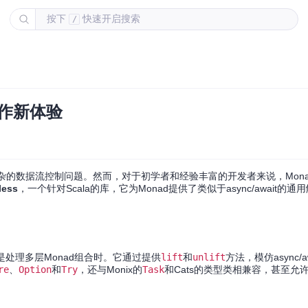
按下
快速开启搜索
/
操作新体验
杂的数据流控制问题。然而，对于初学者和经验丰富的开发者来说，Mona
less
，一个针对Scala的库，它为Monad提供了类似于async/await的
其是处理多层Monad组合时。它通过提供
lift
和
unlift
方法，模仿async/
re
、
Option
和
Try
，还与Monix的
Task
和Cats的类型类相兼容，甚至允许