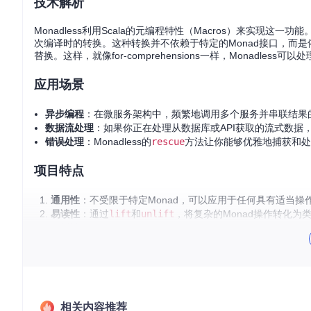
技术解析
Monadless利用Scala的元编程特性（Macros）来实现这一功
次编译时的转换。这种转换并不依赖于特定的Monad接口，而是依赖于
替换。这样，就像for-comprehensions一样，Monad
应用场景
异步编程
：在微服务架构中，频繁地调用多个服务并串联结果的情
数据流处理
：如果你正在处理从数据库或API获取的流式数据，
错误处理
：Monadless的
rescue
方法让你能够优雅地捕获和处
项目特点
通用性
：不受限于特定Monad，可以应用于任何具有适当操
易读性
：通过
lift
和
unlift
，将复杂的Monad操作转化
灵活性
：支持多种Scala库，如Stdlib、Monix和Cats，
编译时优化
：所有转换都在编译阶段完成，不引入运行时性
总之，Monadless是一种强大的工具，旨在提升Scala开发
从未如此简单！
相关内容推荐