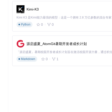
Kimi-K3
0
0
Python
源启盛夏_AtomGit暑期开发者成长计划
0
1
Markdown