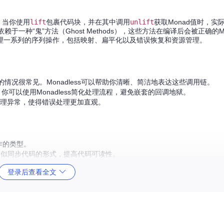
能。当你使用
lift
包裹代码块，并在其中调用
unlift
获取Monad值时，实
一种“鬼”方法（Ghost Methods），这些方法在编译后会被正确的M
less可以处理一系列的序列操作，包括映射、扁平化以及错误恢复和资源管理。
况很常见。Monadless可以帮助你清晰、简洁地表达这些调用链。
你可以使用Monadless简化处理流程，避免嵌套的回调地狱。
理异常，使得错误处理更加直观。
作的类型。
为类似同步代码的形式，提高代码可读性。
同时也允许自定义Monads的集成。
登录后查看全文
能开销。
者的生产力，使其在使用Monad时保持代码的整洁和可维护性。尝试一下吧，