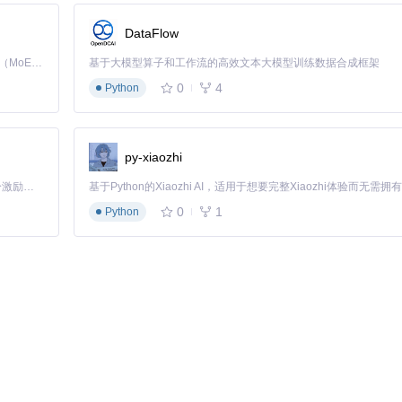
DataFlow
Kimi K3 是Kimi能力最强的模型：这是一个拥有 2.8 万亿参数的混合专家（MoE）模型，具备原生视觉理解能力，并支持 100 万 token 的上下文窗口。
基于大模型算子和工作流的高效文本大模型训练数据合成框架
0
4
Python
py-xiaozhi
「源启盛夏」暑期校园开发者成长计划旨在激活校园开源力量，通过积分激励、认证扶持、资源倾斜等形式，引导高校组织和开发者完成「入驻 — 建项目 — 做贡献 — 获认证 — 得资源」的完整闭环。无论你是想带领社团入驻平台的组织者，还是希望用代码贡献证明自己的开发者，都能在这里找到属于你的成长路径。
0
1
Python