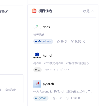
项目优选
收起
深度剖析
docs
暂无描述
843
5.63 K
Markdown
kernel
openEuler内核是openEuler操作系统的核心，既是系统性能与稳定性的基石，也是连接处理器、设备与服务的桥梁。
507
537
C
pytorch
MiniMax H3 是一个通用的全模态生成系统。它支持对由文本、图像、视频和音频组成的多模态上下文进行统一理解，并能生成分辨率高达 2K、时长可达 15 秒的带原生立体声音频的视频。得益于面向任务泛化的系统设计，H3 在预训练阶段就已具备广泛的多模态上下文理解与生成能力，能够出色地执行复杂的多模态指令。
作为 Ascend for PyTorch 社区的核心组件，TorchNPU 是昇腾专为 PyTorch 打造的深度学习适配插件，使 PyTorch 框架能够直接调用昇腾 NPU，为开发者提供昇腾 AI 处理器的超强算力。
830
1.26 K
Python