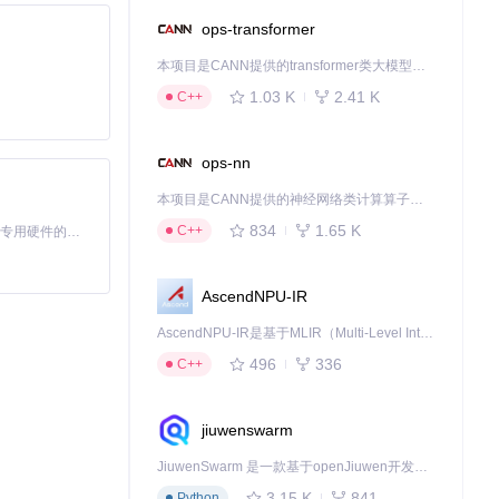
ops-transformer
本项目是CANN提供的transformer类大模型算子库，实现网络在NPU上加速计算。
1.03 K
2.41 K
C++
ops-nn
本项目是CANN提供的神经网络类计算算子库，实现网络在NPU上加速计算。
834
1.65 K
C++
基于Python的Xiaozhi AI，适用于想要完整Xiaozhi体验而无需拥有专用硬件的用户。
AscendNPU-IR
AscendNPU-IR是基于MLIR（Multi-Level Intermediate Representation）构建的，面向昇腾亲和算子编译时使用的中间表示，提供昇腾完备表达能力，通过编译优化提升昇腾AI处理器计算效率，支持通过生态框架使能昇腾AI处理器与深度调优
496
336
C++
jiuwenswarm
JiuwenSwarm 是一款基于openJiuwen开发的智能AI Agent，它能够将大语言模型的强大能力，通过你日常使用的各类通讯应用，直接延伸至你的指尖。
3.15 K
841
Python