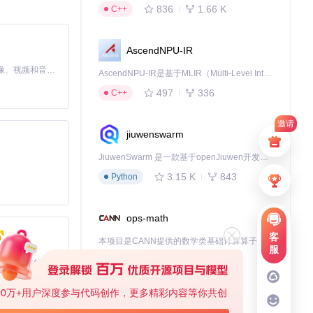
级特性使其成为这
836
1.66 K
C++
。
AscendNPU-IR
MiniMax H3 是一个通用的全模态生成系统。它支持对由文本、图像、视频和音频组成的多模态上下文进行统一理解，并能生成分辨率高达 2K、时长可达 15 秒的带原生立体声音频的视频。得益于面向任务泛化的系统设计，H3 在预训练阶段就已具备广泛的多模态上下文理解与生成能力，能够出色地执行复杂的多模态指令。
AscendNPU-IR是基于MLIR（Multi-Level Intermediate Representation）构建的，面向昇腾亲和算子编译时使用的中间表示，提供昇腾完备表达能力，通过编译优化提升昇腾AI处理器计算效率，支持通过生态框架使能昇腾AI处理器与深度调优
497
336
C++
邀请
jiuwenswarm
直观的文件保存
JiuwenSwarm 是一款基于openJiuwen开发的智能AI Agent，它能够将大语言模型的强大能力，通过你日常使用的各类通讯应用，直接延伸至你的指尖。
3.15 K
843
Python
ops-math
客
本项目是CANN提供的数学类基础计算算子库，实现网络在NPU上加速计算。
服
1.24 K
1.36 K
C++
基于Python的Xiaozhi AI，适用于想要完整Xiaozhi体验而无需拥有专用硬件的用户。
00万+用户深度参与代码创作，更多精彩内容等你共创
deveco-code