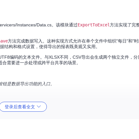
rs/Instances/Data.cs。该模块通过
ExportToExcel
方法实现了完
Save
方法完成数据写入。这种实现方式允许在单个文件中组织"每日"和"时
数据结构和格式设置，使得导出的报表既美观又实用。
TF8编码的文本文件。与XLSX不同，CSV导出会生成两个独立文件，分
，适合需要进一步处理或跨平台共享的场景。
"按钮是数据导出功能的入口。
登录后查看全文
利用Tai导出功能的关键。
一位项目管理器需要向团队展示每周软件使用情况，XLSX格式的多工作
趋势图，使团队成员能直观理解数据。对于需要定期生成报告的用户，XLS