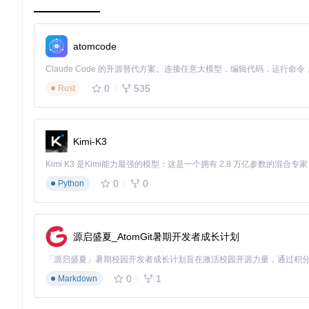
CSV格式
则是数据交换和高级分析的理想选择。数据分析师可能需要将
种场景的完美选择。此外，对于需要跨平台共享数据的用户，C
操作指南：三步完成数据导出
atomcode
使用Tai的数据导出功能只需简单三步：
0
535
Rust
点击左侧导航栏"设置"按钮
在数据导出区域选择时间范围
点击"导出"并选择保存路径
Kimi-K3
这一简洁的操作流程背后，是UI/Controls/SettingPanel/Sett
界面，确保整个导出过程流畅高效。
0
0
Python
选型决策：XLSX与CSV的深度对比
选择合适的导出格式需要权衡多种因素，以下是两种格式的核心
源启盛夏_AtomGit暑期开发者成长计划
适用场景
格式优点
日常查看、数据展示
XLSX
：格式丰富，支持图表，直观易
0
1
Markdown
数据导入、编程分析
CSV
：体积小，兼容性强，适合编程处