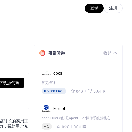
登录
注册
项目优选
收起
docs
下载源代码
暂无描述
843
5.64 K
Markdown
kernel
openEuler内核是openEuler操作系统的核心，既是系统性能与稳定性的基石，也是连接处理器、设备与服务的桥梁。
浏览时长的实用工
力，帮助用户充
507
539
C