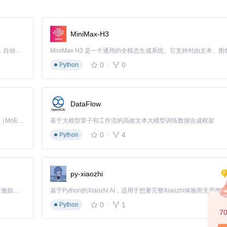
Tai导出的数据导入到Python Pandas进行深入分析，CSV的轻量
SV格式确保了在不同操作系统和软件间的兼容性，消除了格式转换的麻烦
MiniMax-H3
Claude Code 的开源替代方案。连接任意大模型，编辑代码，运行命令，自动验证 — 全自动执行。用 Rust 构建，极致性能。 ｜ An open-source alternative to Claude Code. Connect any LLM, edit code, run commands, and verify changes — autonomously. Built in Rust for speed. Get Started
0
0
Python
DataFlow
ingPanel.cs中实现的交互逻辑。该模块通过
SaveFileDialog
组件为用户提供
Kimi K3 是Kimi能力最强的模型：这是一个拥有 2.8 万亿参数的混合专家（MoE）模型，具备原生视觉理解能力，并支持 100 万 token 的上下文窗口。
基于大模型算子和工作流的高效文本大模型训练数据合成框架
0
4
Python
差异对比：
py-xiaozhi
格式缺点
格式特性
「源启盛夏」暑期校园开发者成长计划旨在激活校园开源力量，通过积分激励、认证扶持、资源倾斜等形式，引导高校组织和开发者完成「入驻 — 建项目 — 做贡献 — 获认证 — 得资源」的完整闭环。无论你是想带领社团入驻平台的组织者，还是希望用代码贡献证明自己的开发者，都能在这里找到属于你的成长路径。
读
文件体积较大，需要Excel支持
多工作表，样式丰富
0
1
Python
理
不支持格式和图表，可读性较差
纯文本，结构简单
7