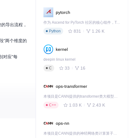
pytorch
作为 Ascend for PyTorch 社区的核心组件，TorchNPU 是昇腾专为 PyTorch 打造的深度学习适配插件，使 PyTorch 框架能够直接调用昇腾 NPU，为开发者提供昇腾 AI 处理器的超强算力。
整的导出流程，
831
1.26 K
Python
段"两个维度的
kernel
别对应"每
deepin linux kernel
33
16
C
ops-transformer
本项目是CANN提供的transformer类大模型算子库，实现网络在NPU上加速计算。
1.03 K
2.43 K
C++
表特性可以同时
ops-nn
X的格式丰富性
本项目是CANN提供的神经网络类计算算子库，实现网络在NPU上加速计算。