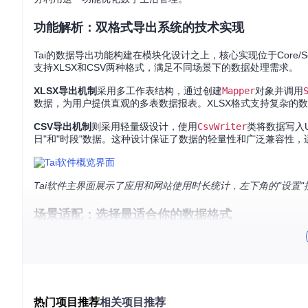
功能解析：双格式导出系统的技术实现
Tai的数据导出功能构建在模块化设计之上，核心实现位于Core/Service
支持XLSX和CSV两种格式，满足不同场景下的数据处理需求。
XLSX导出机制
采用多工作表结构，通过创建
Mapper
对象并调用
数据，为用户提供直观的多表数据报表。XLSX格式支持复杂的
CSV导出机制
则采用轻量级设计，使用
CsvWriter
类将数据写入U
日"和"时段"数据。这种设计保证了数据的轻量性和广泛兼容性
Tai软件主界面展示了应用和网站使用时长统计，左下角的"设置
场景适配：选择最适合你的数据格式
不同的数据格式适用于不同的使用场景，理解这些场景差异是高效
XLSX格式
最适合需要直观数据展示和多维度分析的场景。例如，
呈现每日总览和时段分布，通过Excel的图表功能快速生成使用
也能大大提升报告的专业性。
热门项目推荐
相关项目推荐