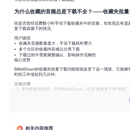
为什么收藏的音频总是下载不全？——收藏夹批量
你是否曾经花费数小时手动下载收藏夹中的音频，却发现总有遗
复下载或漏下的情况。
用户困惑
收藏夹音频数量庞大，手动下载耗时费力
多个分区的收藏内容难以分类下载
下载过程中需要频繁确认，影响操作流畅性
核心优势
BilibiliDown的收藏夹批量下载功能彻底改变了这一现状
时的工作缩短到几分钟。
实施步骤
复制收藏夹链接→启动BilibiliDown→点击"收藏夹下载"按钮
粘贴链接→选择需要下载的分区→设置保存路径
点击"开始下载"→等待任务完成
⚠️ 注意：同时下载任务建议不超过3个，以免影响下载稳定性和
效果验证
相关内容推荐