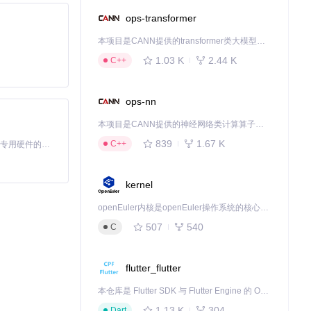
解存储空间占用
ops-transformer
本项目是CANN提供的transformer类大模型算子库，实现网络在NPU上加速计算。
1.03 K
2.44 K
C++
ops-nn
本项目是CANN提供的神经网络类计算算子库，实现网络在NPU上加速计算。
839
1.67 K
C++
基于Python的Xiaozhi AI，适用于想要完整Xiaozhi体验而无需拥有专用硬件的用户。
kernel
openEuler内核是openEuler操作系统的核心，既是系统性能与稳定性的基石，也是连接处理器、设备与服务的桥梁。
507
540
C
flutter_flutter
本仓库是 Flutter SDK 与 Flutter Engine 的 OpenHarmony 适配版本，由 CPF-Flutter 团队维护。开发者可使用熟悉的 Flutter 技术栈开发 OpenHarmony 应用，3.35.7 及以后的适配版本可基于本仓库源码构建支持 OpenHarmony 的 Flutter Engine。
1.13 K
304
Dart