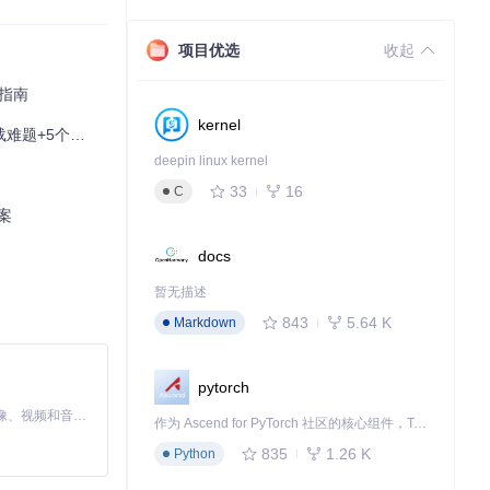
项目优选
收起
理指南
kernel
个隐藏效率技巧
deepin linux kernel
找到完美平衡
33
16
C
案
docs
暂无描述
843
5.64 K
Markdown
pytorch
MiniMax H3 是一个通用的全模态生成系统。它支持对由文本、图像、视频和音频组成的多模态上下文进行统一理解，并能生成分辨率高达 2K、时长可达 15 秒的带原生立体声音频的视频。得益于面向任务泛化的系统设计，H3 在预训练阶段就已具备广泛的多模态上下文理解与生成能力，能够出色地执行复杂的多模态指令。
（省空间模式）
作为 Ascend for PyTorch 社区的核心组件，TorchNPU 是昇腾专为 PyTorch 打造的深度学习适配插件，使 PyTorch 框架能够直接调用昇腾 NPU，为开发者提供昇腾 AI 处理器的超强算力。
835
1.26 K
Python