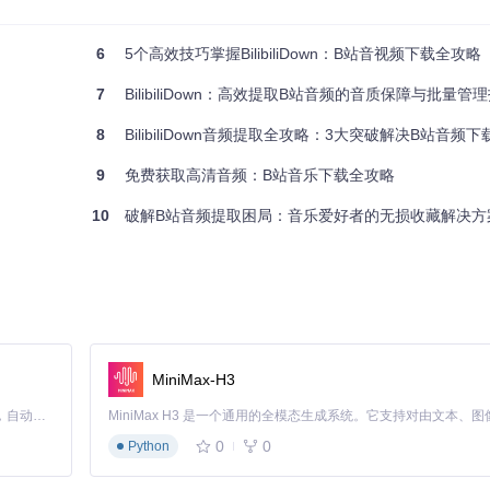
否一致。你还可以通过文件大小和播放测试来确认下载质量。
6
5个高效技巧掌握BilibiliDown：B站音视频下载全攻略
类型自动创建子文件夹，让你的收藏库更加井然有序。
7
BilibiliDown：高效提取B站音频的音质保障与批量管
选择技巧
8
BilibiliDown音频提取全攻略：3大突破解决B站音频下载难题+5
选择高质量担心占用太多空间，选择低质量又怕影响听觉体验，如何在两者之间
9
免费获取高清音频：B站音乐下载全攻略
10
破解B站音频提取困局：音乐爱好者的无损收藏解决方
提供多种音质选项，并支持自定义输出格式，让你轻松找到最适合自己的设置。
MiniMax-H3
Claude Code 的开源替代方案。连接任意大模型，编辑代码，运行命令，自动验证 — 全自动执行。用 Rust 构建，极致性能。 ｜ An open-source alternative to Claude Code. Connect any LLM, edit code, run commands, and verify changes — autonomously. Built in Rust for speed. Get Started
20kbps（CD级音质）、🟢 192kbps（标准音质）、🔵 128kbps
0
0
Python