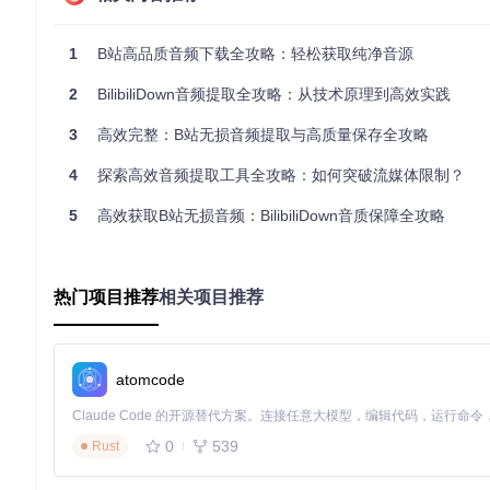
下载完成后，打开保存目录，核对音频文件数量与收藏夹项目是
1
B站高品质音频下载全攻略：轻松获取纯净音源
💡 高手技巧：在设置中开启"自动分类"功能，工具会根据音频
2
BilibiliDown音频提取全攻略：从技术原理到高效实践
如何在音质与存储空间间找到平衡？——音频质量
3
高效完整：B站无损音频提取与高质量保存全攻略
面对320kbps、192kbps等专业术语，你是否感到困惑？
4
探索高效音频提取工具全攻略：如何突破流媒体限制？
点？
5
高效获取B站无损音频：BilibiliDown音质保障全攻略
用户困惑
不同音质参数代表什么含义，如何选择适合自己的选项
担心高质量音频占用过多存储空间
不了解不同设备对音频质量的需求差异
热门项目推荐
相关项目推荐
核心优势
BilibiliDown将复杂的技术参数转化为直观的选择界面，
实施步骤
atomcode
解析视频链接→进入音频质量选择界面
根据需求选择音质：📀 FLAC无损音质（适合音乐发烧友）、🔴 3
选择输出格式（MP3/M4A/FLAC）→点击"下载"
0
539
Rust
效果验证