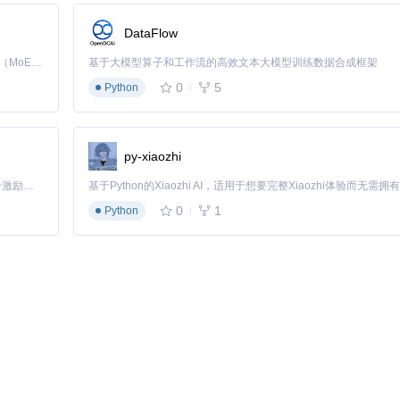
合预期需求。你可以通过播放测试来感受音质差异，同时查看文件属性了
DataFlow
Kimi K3 是Kimi能力最强的模型：这是一个拥有 2.8 万亿参数的混合专家（MoE）模型，具备原生视觉理解能力，并支持 100 万 token 的上下文窗口。
基于大模型算子和工作流的高效文本大模型训练数据合成框架
型音频的偏好设置，下次下载同类型内容时自动应用，节省重复设置的时间。
0
5
Python
解析
宽时。你是否尝试过各种方法却依然无法提升下载效率？
py-xiaozhi
「源启盛夏」暑期校园开发者成长计划旨在激活校园开源力量，通过积分激励、认证扶持、资源倾斜等形式，引导高校组织和开发者完成「入驻 — 建项目 — 做贡献 — 获认证 — 得资源」的完整闭环。无论你是想带领社团入驻平台的组织者，还是希望用代码贡献证明自己的开发者，都能在这里找到属于你的成长路径。
0
1
Python
和网络资源管理，最大化利用你的网络带宽，同时保持系统资源的合理占用。
制