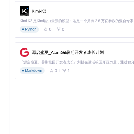
下载完成后，对比不同音质的文件大小和播放效果，确认是否符
情况。
Kimi-K3
💡 高手技巧：利用"音质记忆"功能，工具会记住你对不同类
0
0
Python
下载速度慢如蜗牛？——BilibiliDown提速方案全
等待下载的过程总是令人烦躁，特别是当下载速度远低于网络带
源启盛夏_AtomGit暑期开发者成长计划
用户困惑
下载速度不稳定，时快时慢
0
1
Markdown
不知道如何优化工具设置以提高下载效率
担心多任务下载会导致系统资源占用过高
核心优势
BilibiliDown内置多项下载优化技术，通过智能任务调度
实施步骤
打开BilibiliDown设置→进入"下载设置"界面
调整同时下载任务数量（建议2-3个）→设置最大下载速度限
启用"智能分块下载"功能→保存设置并重启工具
效果验证