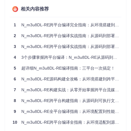
相关内容推荐
原理点睛
：克隆代码仓库并进入项目根目录
1.3 依赖环境验证
1
N_m3u8DL-RE跨平台编译完全指南：从环境搭建到性能优化
预期结果
：确保系统已安装编译所需的基础工具。
2
N_m3u8DL-RE跨平台编译实战指南：从源码到部署全流程解析
🔧配置命令：
3
N_m3u8DL-RE跨平台编译实战指南：从源码到部署的完整路径
# Ubuntu/Debian系统
4
3个步骤掌握跨平台编译：N_m3u8DL-RE从源码到应用全攻略
sudo
 apt update && 
sudo
 apt install -y git curl

5
超详细N_m3u8DL-RE编译指南：三平台一次搞定！
# macOS系统
6
N_m3u8DL-RE源码构建全攻略：从环境搭建到跨平台部署
原理点睛
：安装版本控制和网络请求工具
7
N_m3u8DL-RE构建实战：从零开始掌握跨平台流媒体下载器编译技术
二、分平台构建：多系统编译方案
8
N_m3u8DL-RE跨平台构建指南：从源码到可执行文件的完整路径
2.1 Windows平台构建流程
9
N_m3u8DL-RE全平台编译指南：从环境配置到性能优化的流媒体下载器构建方案
预期结果
：在Windows系统上完成项目编译，生成可执行文
10
N_m3u8DL-RE跨平台编译全指南：从环境适配到源码构建实践
件。