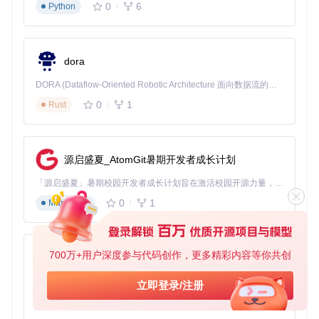
0
6
Python
核心参数解析
：
-r linux-x64
: 指定目标运行时
--self-contained
: 生成独立部署版本
dora
原理点睛
：创建不依赖系统.NET环境的可执行文件
DORA (Dataflow-Oriented Robotic Architecture 面向数据流的机器人架构) 是为 AI 与具身智能机器人打造的高性能开发框架，以数据流范式重构开发逻辑，原生支持分布式部署与端边云协同 —— 无需复杂适配，即可实现一体端到端具身大小脑、VLA等模型部署，无缝衔接感知、推理、控制全链路，让 AI 能力与机器人动作深度融合。 依托 Rust 内核与零拷贝通信技术，它将具身大小脑、VLA等模型推理、多模态数据融合延迟压缩至微秒级，同时兼容 ROS2 生态与国产 AI 芯片，彻底降低具身智能机器人的开发门槛，让分布式部署下的 AI 赋能创新更高效、更灵活。
0
1
2.3 macOS平台构建流程
Rust
预期结果
：在macOS系统上完成项目编译。
📦打包命令：
源启盛夏_AtomGit暑期开发者成长计划
「源启盛夏」暑期校园开发者成长计划旨在激活校园开源力量，通过积分激励、认证扶持、资源倾斜等形式，引导高校组织和开发者完成「入驻 — 建项目 — 做贡献 — 获认证 — 得资源」的完整闭环。无论你是想带领社团入驻平台的组织者，还是希望用代码贡献证明自己的开发者，都能在这里找到属于你的成长路径。
cd
 src

0
1
dotnet restore N_m3u8DL-RE.sln

Markdown
原理点睛
：利用dotnet CLI工具链构建项目
700万+用户深度参与代码创作，更多精彩内容等你共创
py-xiaozhi
2.4 平台特性对比
基于Python的Xiaozhi AI，适用于想要完整Xiaozhi体验而无需拥有专用硬件的用户。
立即登录/注册
构建工
平台
输出路径
依赖处理
具
0
1
Python