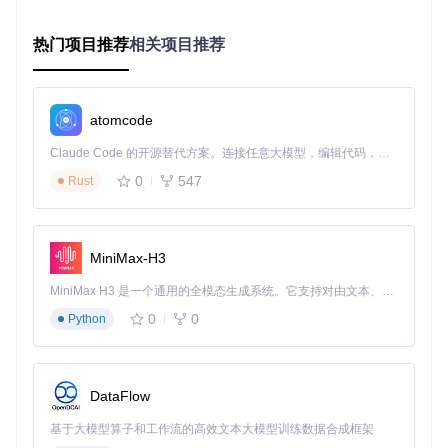
📦打包命令：
热门项目推荐
相关项目推荐
cd
 src

dotnet restore N_m3u8DL-RE.sln

atomcode
核心参数解析
：
Claude Code 的开源替代方案。连接任意大模型，编辑代码，运行命令，自动验证 — 全自动执行。用 Rust 构建，极致性能。 ｜ An open-source alternative to Claude Code. Connect any LLM, edit code, run commands, and verify changes — autonomously. Built in Rust for speed. Get Started
0
547
Rust
-c Release
: 指定发布构建配置
restore
: 恢复项目依赖包
原理点睛
：使用MSBuild引擎构建项目
MiniMax-H3
2.2 Linux平台构建流程
MiniMax H3 是一个通用的全模态生成系统。它支持对由文本、图像、视频和音频组成的多模态上下文进行统一理解，并能生成分辨率高达 2K、时长可达 15 秒的带原生立体声音频的视频。得益于面向任务泛化的系统设计，H3 在预训练阶段就已具备广泛的多模态上下文理解与生成能力，能够出色地执行复杂的多模态指令。
预期结果
：在Linux系统上编译生成独立可执行文件。
0
0
Python
📦打包命令：
cd
 src

DataFlow
dotnet restore N_m3u8DL-RE.sln

基于大模型算子和工作流的高效文本大模型训练数据合成框架