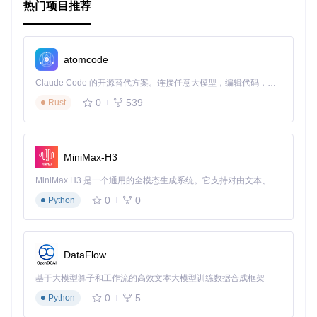
热门项目推荐
典型生态项目
GearmaNode 可以与其他 Node.js 项目结合使用，构建更复
atomcode
杂的应用系统。以下是一些典型的生态项目：
Claude Code 的开源替代方案。连接任意大模型，编辑代码，运行命令，自动验证 — 全自动执行。用 Rust 构建，极致性能。 ｜ An open-source alternative to Claude Code. Connect any LLM, edit code, run commands, and verify changes — autonomously. Built in Rust for speed. Get Started
Express.js
：结合 Express.js 构建 Web 应用，将耗时任务
0
539
Rust
分发到 Gearman 节点处理。
MongoDB
：结合 MongoDB 存储任务数据和结果数据，实
现数据持久化。
Redis
：结合 Redis 作为任务队列，提高任务分发的效率和
MiniMax-H3
可靠性。
MiniMax H3 是一个通用的全模态生成系统。它支持对由文本、图像、视频和音频组成的多模态上下文进行统一理解，并能生成分辨率高达 2K、时长可达 15 秒的带原生立体声音频的视频。得益于面向任务泛化的系统设计，H3 在预训练阶段就已具备广泛的多模态上下文理解与生成能力，能够出色地执行复杂的多模态指令。
通过这些生态项目的结合，可以构建出高效、可扩展的分布式
应用系统。
0
0
Python
DataFlow
基于大模型算子和工作流的高效文本大模型训练数据合成框架
0
5
Python