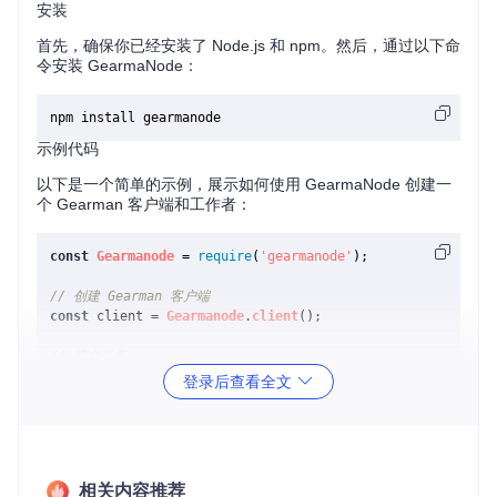
安装
首先，确保你已经安装了 Node.js 和 npm。然后，通过以下命
令安装 GearmaNode：
示例代码
以下是一个简单的示例，展示如何使用 GearmaNode 创建一
个 Gearman 客户端和工作者：
const
Gearmanode
 = 
require
(
'gearmanode'
);

// 创建 Gearman 客户端
const
 client = 
Gearmanode
.
client
();

// 提交任务
client.
submitJob
(
'reverse'
, 
'Hello, World!'
, 
(
job
) =>
 {

登录后查看全文
console
.
log
(
'Result:'
, job.
payload
.
toString
());

    client.
close
();

});

// 创建 Gearman 工作者
相关内容推荐
const
 worker = 
Gearmanode
.
worker
();
