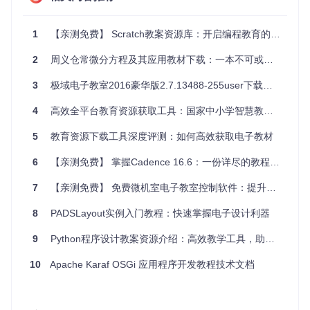
// 注册任务处理函数
1
【亲测免费】 Scratch教案资源库：开启编程教育的新篇章
worker.
addFunction
(
'reverse'
, 
(
job
) =>
 {

const
 reversed = job.
payload
.
toString
().
split
(
''
).
rev
2
周义仓常微分方程及其应用教材下载：一本不可或缺的学术伴侣
    job.
sendWorkComplete
(reversed);

3
极域电子教室2016豪华版2.7.13488-255user下载介绍：专为教育和培训机构定制的课堂管理系统
应用案例和最佳实践
4
高效全平台教育资源获取工具：国家中小学智慧教育平台教材下载助手
5
教育资源下载工具深度评测：如何高效获取电子教材
应用案例
GearmaNode 可以用于各种需要任务分发的场景，例如：
6
【亲测免费】 掌握Cadence 16.6：一份详尽的教程资源推荐
图像处理
：将图像处理任务分发到多个节点进行并行处理。
7
【亲测免费】 免费微机室电子教室控制软件：提升教学效率的利器
数据分析
：将数据分析任务分发到多个节点进行并行计算。
Web 爬虫
：将爬虫任务分发到多个节点进行并行抓取。
8
PADSLayout实例入门教程：快速掌握电子设计利器
最佳实践
任务分割
：将大任务分割成多个小任务，提高并行处理效
9
Python程序设计教案资源介绍：高效教学工具，助力Python课程
率。
10
错误处理
Apache Karaf OSGi 应用程序开发教程技术文档
：在任务处理函数中添加错误处理逻辑，确保任务
的健壮性。
监控和日志
：定期监控任务执行情况，并记录日志以便问题
排查。