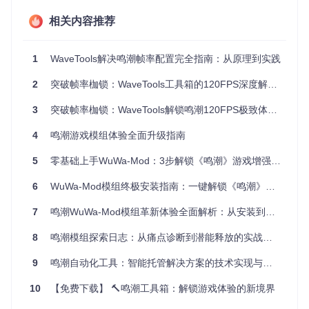
距离提升3倍，掌握战斗主动权。
相关内容推荐
实施路径：从零开始的模组部署方案
1
WaveTools解决鸣潮帧率配置完全指南：从原理到实践
准备模组环境
2
突破帧率枷锁：WaveTools工具箱的120FPS深度解决方案
目标
：建立完整的模组管理环境
前置条件
：已安装Git工具和游戏客户端
3
突破帧率枷锁：WaveTools解锁鸣潮120FPS极致体验全指南
执行命令
：
4
鸣潮游戏模组体验全面升级指南
git 
clone
cd
5
零基础上手WuWa-Mod：3步解锁《鸣潮》游戏增强体验
ls
6
WuWa-Mod模组终极安装指南：一键解锁《鸣潮》游戏无限可能 🎮
验证方法
：执行后应看到mods目录下包含15个以上.pak文
7
鸣潮WuWa-Mod模组革新体验全面解析：从安装到精通的专业指南
件，如WuWa-Mod-NoCdCooldown.pak和WuWa-Mod-InfSta
mina.pak
8
鸣潮模组探索日志：从痛点诊断到潜能释放的实战指南
部署模组文件
9
鸣潮自动化工具：智能托管解决方案的技术实现与应用指南
目标
：将选定模组安装到游戏目录
前置条件
：已找到游戏安装路径
10
【免费下载】 🔨鸣潮工具箱：解锁游戏体验的新境界
执行命令
：