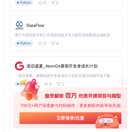
0
0
Python
复制三个对应.pak文件到~mod目录
按"ZZZ_XXX.pak"格式重命名确保加载优先级
启动游戏后测试技能释放间隔和伤害数值
DataFlow
优势
：实现无限技能连招，配合高伤害倍率快速击杀BOS
S
基于大模型算子和工作流的高效文本大模型训练数据合成框架
探索优化方案
0
4
Python
场景需求
：大范围地图探索
模组组合
：无限体力+自动拾取+天气锁定
实施步骤
：
源启盛夏_AtomGit暑期开发者成长计划
部署三个功能模组
在开阔区域测试奔跑续航能力
「源启盛夏」暑期校园开发者成长计划旨在激活校园开源力量，通过积分激励、认证扶持、资源倾斜等形式，引导高校组织和开发者完成「入驻 — 建项目 — 做贡献 — 获认证 — 得资源」的完整闭环。无论你是想带领社团入驻平台的组织者，还是希望用代码贡献证明自己的开发者，都能在这里找到属于你的成长路径。
靠近物品堆验证自动拾取效果
0
1
Markdown
优势
：连续探索4小时无需休息，资源收集效率提升60%
休闲体验配置
场景需求
：轻松游戏体验
700万+用户深度参与代码创作，更多精彩内容等你共创
模组组合
：制作加速+坠落免疫+感知扩展
py-xiaozhi
实施步骤
：
基于Python的Xiaozhi AI，适用于想要完整Xiaozhi体验而无需拥有专用硬件的用户。
立即登录/注册
安装指定模组
0
1
Python
测试制作物品的动画时间