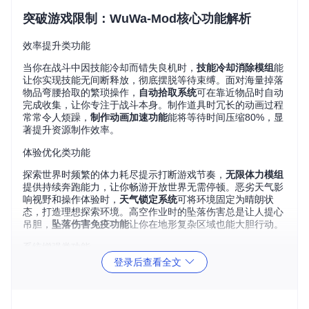
突破游戏限制：WuWa-Mod核心功能解析
效率提升类功能
当你在战斗中因技能冷却而错失良机时，
技能冷却消除模组
能
让你实现技能无间断释放，彻底摆脱等待束缚。面对海量掉落
物品弯腰拾取的繁琐操作，
自动拾取系统
可在靠近物品时自动
完成收集，让你专注于战斗本身。制作道具时冗长的动画过程
常常令人烦躁，
制作动画加速功能
能将等待时间压缩80%，显
著提升资源制作效率。
体验优化类功能
探索世界时频繁的体力耗尽提示打断游戏节奏，
无限体力模组
提供持续奔跑能力，让你畅游开放世界无需停顿。恶劣天气影
响视野和操作体验时，
天气锁定系统
可将环境固定为晴朗状
态，打造理想探索环境。高空作业时的坠落伤害总是让人提心
吊胆，
坠落伤害免疫功能
让你在地形复杂区域也能大胆行动。
系统增强类功能
登录后查看全文
担心模组使用安全问题？
防作弊系统绕过模块
确保你在享受增
强功能的同时保持游戏稳定性。画面抖动影响战斗操作精准度
时，
画面优化模组
能消除动态模糊，提升视觉清晰度。面对远
处敌人难以发现的问题，
感知范围扩展功能
可将敌对目标探测