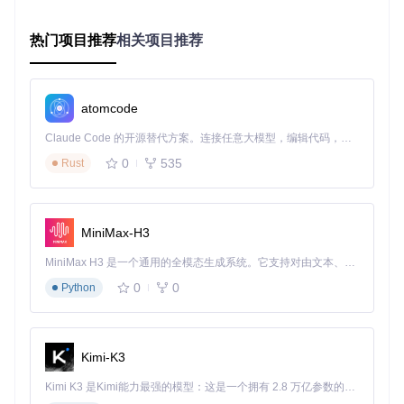
# 假设游戏安装在默认路径
热门项目推荐
mkdir
 -p 
"/c/Program Files/Wuthering Waves/Wuthering Wave
相关项目推荐
cp
 mods/WuWa-Mod-NoCdCooldown.pak 
"/c/Program Files/Wuthe
cp
 mods/WuWa-Mod-InfStamina.pak 
"/c/Program Files/Wutheri
atomcode
验证方法
：检查~mod目录下是否存在已复制的.pak文件
Claude Code 的开源替代方案。连接任意大模型，编辑代码，运行命令，自动验证 — 全自动执行。用 Rust 构建，极致性能。 ｜ An open-source alternative to Claude Code. Connect any LLM, edit code, run commands, and verify changes — autonomously. Built in Rust for speed. Get Started
配置启动参数
0
535
Rust
目标
：设置游戏启动参数以加载模组
前置条件
：已创建游戏快捷方式
执行命令
：
右键快捷方式→属性→目标栏末尾添加：
MiniMax-H3
-fileopenlog -allowmods
验证方法
：启动游戏后查看日志文件，应包含"Mods loaded s
MiniMax H3 是一个通用的全模态生成系统。它支持对由文本、图像、视频和音频组成的多模态上下文进行统一理解，并能生成分辨率高达 2K、时长可达 15 秒的带原生立体声音频的视频。得益于面向任务泛化的系统设计，H3 在预训练阶段就已具备广泛的多模态上下文理解与生成能力，能够出色地执行复杂的多模态指令。
uccessfully"信息
0
0
Python
场景适配：模组组合策略与应用案例
战斗专精配置
Kimi-K3
场景需求
：BOSS战高效攻略
模组组合
：技能冷却消除+15倍伤害+无敌模式
Kimi K3 是Kimi能力最强的模型：这是一个拥有 2.8 万亿参数的混合专家（MoE）模型，具备原生视觉理解能力，并支持 100 万 token 的上下文窗口。
实施步骤
：