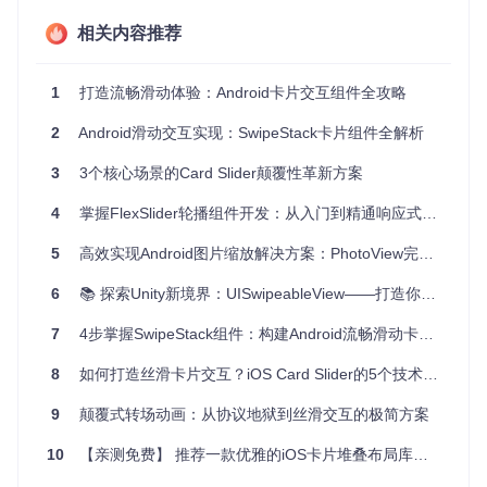
并确保父容器设置
clipChildren="false"
以支持卡片溢出
相关内容推荐
效果。核心代码片段：
<
FrameLayout
android:clipChildren
=
"false"
>
1
打造流畅滑动体验：Android卡片交互组件全攻略
<
link.fls.swipestack.SwipeStack
android:id
=
"@+id/swipeStack"
2
Android滑动交互实现：SwipeStack卡片组件全解析
android:layout_width
=
"320dp"
android:layout_height
=
"240dp"
/>
3
3个核心场景的Card Slider颠覆性革新方案
</
FrameLayout
>
4
掌握FlexSlider轮播组件开发：从入门到精通响应式交互
如何构建高效的卡片数据适配器？
继承BaseAdapter时，重点实现getView方法的视图复用逻
5
高效实现Android图片缩放解决方案：PhotoView完全指南
辑。关键在于使用convertView减少View创建开销，这是解决
滑动卡顿的核心技巧：
6
📚 探索Unity新境界：UISwipeableView——打造你的轻触即滑体验
7
4步掌握SwipeStack组件：构建Android流畅滑动卡片交互
@Override
public
 View 
getView
(
int
 position, View convertView, ViewG
8
如何打造丝滑卡片交互？iOS Card Slider的5个技术亮点与实战指南
if
 (convertView == 
null
) {

    convertView = LayoutInflater.from(context)

9
颠覆式转场动画：从协议地狱到丝滑交互的极简方案
      .inflate(R.layout.card, parent, 
false
);

  }

10
【亲测免费】 推荐一款优雅的iOS卡片堆叠布局库——TGLStackedViewController
// 绑定数据...
return
 convertView;
