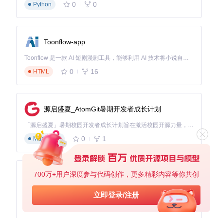
0
0
Python
SwipeStack提供12种可配置属性，其中
stack_size
（可见卡
片数量）和
animation_duration
（动画时长）对性能影响最
大。建议保持默认值（3张卡片/300ms），如需调整，遵循"每
增加1张卡片，动画时长增加100ms"的经验法则。
Toonflow-app
常见问题速查表
Toonflow 是一款 AI 短剧漫剧工具，能够利用 AI 技术将小说自动转化为剧本，并结合 AI 生成的图片和视频，实现高效的短剧创作。借助 Toonflow，可以轻松完成从文字到影像的全流程，让短剧制作变得更加智能与便捷。
问题场
推荐配置
原理说明
0
16
HTML
景
低端机
禁用硬件加速
disable_hw_acceleration
卡顿
="true"
减少绘制冲突
源启盛夏_AtomGit暑期开发者成长计划
卡片重
检查父布局
clipChildren
属
确保卡片可以
叠异常
性
溢出父容器
「源启盛夏」暑期校园开发者成长计划旨在激活校园开源力量，通过积分激励、认证扶持、资源倾斜等形式，引导高校组织和开发者完成「入驻 — 建项目 — 做贡献 — 获认证 — 得资源」的完整闭环。无论你是想带领社团入驻平台的组织者，还是希望用代码贡献证明自己的开发者，都能在这里找到属于你的成长路径。
滑动灵
降低触发滑动
0
1
Markdown
敏度不
调整
swipe_threshold
值
的阈值
足
数据更
使用
notifyDataSetChange
清空现有卡片
新闪烁
700万+用户深度参与代码创作，更多精彩内容等你共创
d()
前调用
clearStack()
再刷新
AionUi
进阶拓展方向
免费、本地、开源的 24/7 全天候 Cowork 应用，以及适用于 Gemini CLI、Claude Code、Codex、OpenCode、Qwen Code、Goose CLI、Auggie 等的 OpenClaw | 🌟 喜欢就点star吧
立即登录/注册
自定义滑动动画：通过重写AnimationUtils类实现个性化过
0
6
TypeScript
渡效果