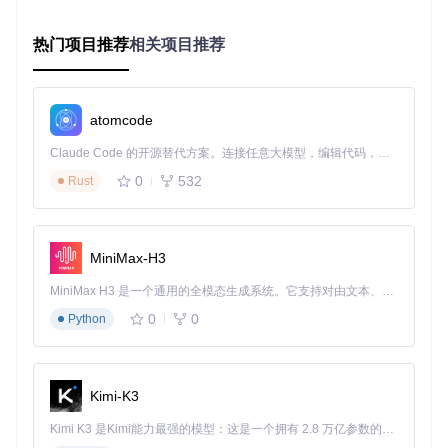
如何实现业务逻辑与滑动事件的绑定？
热门项目推荐
相关项目推荐
通过设置SwipeStackListener监听滑动结果，在回调中处理业
务逻辑（如记录用户选择、加载新数据）。典型实现：
atomcode
swipeStack.setListener(
new
SwipeStack
.SwipeStackListener()
@Override
Claude Code 的开源替代方案。连接任意大模型，编辑代码，运行命令，自动验证 — 全自动执行。用 Rust 构建，极致性能。 ｜ An open-source alternative to Claude Code. Connect any LLM, edit code, run commands, and verify changes — autonomously. Built in Rust for speed. Get Started
public
void
onViewSwipedToRight
(
int
 position)
 {

0
532
Rust
// 处理右滑（如"喜欢"操作）
  }

@Override
MiniMax-H3
public
void
onStackEmpty
()
 {

// 加载更多数据
MiniMax H3 是一个通用的全模态生成系统。它支持对由文本、图像、视频和音频组成的多模态上下文进行统一理解，并能生成分辨率高达 2K、时长可达 15 秒的带原生立体声音频的视频。得益于面向任务泛化的系统设计，H3 在预训练阶段就已具备广泛的多模态上下文理解与生成能力，能够出色地执行复杂的多模态指令。
  }

0
0
Python
Kimi-K3
⚠️ 深度定制与性能优化指南
Kimi K3 是Kimi能力最强的模型：这是一个拥有 2.8 万亿参数的混合专家（MoE）模型，具备原生视觉理解能力，并支持 100 万 token 的上下文窗口。
配置参数的关键技巧：平衡视觉效果与性能