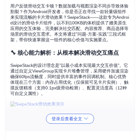
用户反馈滑动交互卡顿？数据加载与视图渲染不同步导致体验
割裂？作为Android开发者，你是否正在寻找一款轻量级组件
来实现流畅的卡片滑动效果？SwipeStack——这款专为Androi
d设计的滑动卡片组件，以不到100KB的体积提供了媲美原生
应用的交互体验，完美解决社交匹配、内容推荐、商品选择等
场景的滑动交互需求。本文将通过"问题-方案-实践"三段式框
架，带你快速掌握这一组件的核心价值与实施要点。
🔧 核心能力解析：从根本解决滑动交互痛点
SwipeStack的设计理念是"以最小成本实现最大交互价值"。它
通过自定义ViewGroup实现卡片堆叠管理，采用硬件加速渲染
确保60fps流畅度，同时提供丰富的事件回调机制。核心优势
体现在三个方面：内存占用优化（仅保留可见卡片实例）、触
摸反馈精准（支持0.1px级滑动检测）、配置灵活度高（12种
可自定义属性）。
⚙️ 实施步骤：从集成到定制的极简流程
登录后查看全文
如何在5分钟内完成基础集成？
添加Gradle依赖后，只需在布局文件中声明SwipeStack视图，