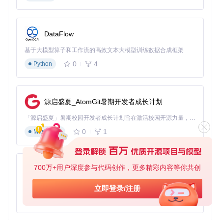
客户满意度提升28%
知识库维护成本降低60%
DataFlow
[!TIP] 知识图谱在客户支持场景的典型应用包括智能问答机
器人、问题自动分类、解决方案推荐和客户问题预警等。
基于大模型算子和工作流的高效文本大模型训练数据合成框架
设计领域实体识别规则
0
4
Python
2.1 核心概念：实体类型与识别策略
实体识别是知识抽取的基础，需要根据业务领域定义实体类型
源启盛夏_AtomGit暑期开发者成长计划
体系。在客户支持场景中，我们定义以下核心实体类型：
「源启盛夏」暑期校园开发者成长计划旨在激活校园开源力量，通过积分激励、认证扶持、资源倾斜等形式，引导高校组织和开发者完成「入驻 — 建项目 — 做贡献 — 获认证 — 得资源」的完整闭环。无论你是想带领社团入驻平台的组织者，还是希望用代码贡献证明自己的开发者，都能在这里找到属于你的成长路径。
实体类型
描述
示例
0
1
Markdown
客户信息
"张三"、"企业客户A"
Customer
产品/服务
"云存储服务"、"移动端应用"
Product
700万+用户深度参与代码创作，更多精彩内容等你共创
py-xiaozhi
问题类型
"登录失败"、"数据同步错误"
Issue
解决方案
"重置密码"、"更新客户端"
Solution
基于Python的Xiaozhi AI，适用于想要完整Xiaozhi体验而无需拥有专用硬件的用户。
立即登录/注册
产品功能
"文件共享"、"权限管理"
Feature
0
1
Python
Dify.AI提供两种实体识别策略：基于规则的识别和基于LLM的