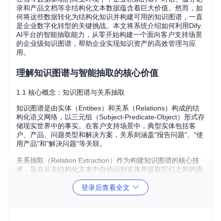
录和产品文档等非结构化文本数据蕴含着巨大价值。然而，如
何将这些数据转化为结构化知识并构建可用的知识图谱，一直
是企业数字化转型的关键挑战。本文将系统介绍如何利用Dify.
AI平台的智能抽取能力，从零开始构建一个面向客户支持场景
的企业级知识图谱，帮助企业实现知识资产的高效管理与应
用。
理解知识图谱与智能抽取的核心价值
1.1 核心概念：知识图谱与关系抽取
知识图谱是由实体（Entities）和关系（Relations）构成的结
构化语义网络，以三元组（Subject-Predicate-Object）形式存
储现实世界中的事实。在客户支持场景中，典型实体包括客
户、产品、问题类型和解决方案，关系则涵盖"报告问题"、"使
用产品"和"解决问题"等关联。
关系抽取（Relation Extraction）作为构建知识图谱的核心技
术，旨在从非结构化文本中自动识别实体并提取它们之间的语
义关系。Dify.AI通过整合大语言模型（LLM）与传统NLP技
术，提供了开箱即用的智能抽取能力，大幅降低了知识图谱构
登录后查看全文
建的技术门槛。
1.2 实现路径：从文本到知识图谱的转化流程