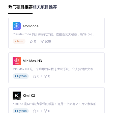
Dify.AI实现知识图谱构建的完整流程包含五个关键阶段：
热门项目推荐
相关项目推荐
graph TD

    A[客户对话文本] --> B[文本预处理]

    B --> C[实体识别NER]

atomcode
    C --> D[关系分类]

    D --> E[三元组生成]

Claude Code 的开源替代方案。连接任意大模型，编辑代码，运行命令，自动验证 — 全自动执行。用 Rust 构建，极致性能。 ｜ An open-source alternative to Claude Code. Connect any LLM, edit code, run commands, and verify changes — autonomously. Built in Rust for speed. Get Started
    E --> F[知识图谱存储]

0
536
Rust
文本预处理
：清洗客户对话数据，去除噪声并进行格式标准
化
实体识别
：识别客户、产品、问题等关键实体
MiniMax-H3
关系分类
：判断实体间存在的语义关系类型
MiniMax H3 是一个通用的全模态生成系统。它支持对由文本、图像、视频和音频组成的多模态上下文进行统一理解，并能生成分辨率高达 2K、时长可达 15 秒的带原生立体声音频的视频。得益于面向任务泛化的系统设计，H3 在预训练阶段就已具备广泛的多模态上下文理解与生成能力，能够出色地执行复杂的多模态指令。
三元组生成
：将实体和关系组织为结构化三元组
图谱存储
：将三元组数据存储到图数据库
0
0
Python
应用接口
：提供查询和推理API供下游系统调用
1.3 实战验证：客户支持场景的知识价值
某企业客户支持中心每月处理超过10万条客户对话，通过构建
Kimi-K3
知识图谱实现了以下价值：
Kimi K3 是Kimi能力最强的模型：这是一个拥有 2.8 万亿参数的混合专家（MoE）模型，具备原生视觉理解能力，并支持 100 万 token 的上下文窗口。
首次解决率提升35%
0
0
Python
平均处理时间减少42%