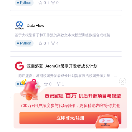
0
0
Python
DataFlow
基于大模型算子和工作流的高效文本大模型训练数据合成框架
0
4
Python
源启盛夏_AtomGit暑期开发者成长计划
「源启盛夏」暑期校园开发者成长计划旨在激活校园开源力量，通过积分激励、认证扶持、资源倾斜等形式，引导高校组织和开发者完成「入驻 — 建项目 — 做贡献 — 获认证 — 得资源」的完整闭环。无论你是想带领社团入驻平台的组织者，还是希望用代码贡献证明自己的开发者，都能在这里找到属于你的成长路径。
0
1
Markdown
700万+用户深度参与代码创作，更多精彩内容等你共创
py-xiaozhi
基于Python的Xiaozhi AI，适用于想要完整Xiaozhi体验而无需拥有专用硬件的用户。
立即登录/注册
0
1
Python