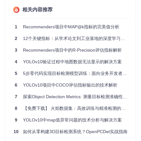
metric_fn = MetricBuilder.build_evaluation_metric(
"map_2d
相关内容推荐
# 添加预测和地面真相数据
# ...
1
Recommenders项目中MAP@k指标的完美值分析
# 计算不同设置下的mAP
# ...
2
12个关键指标：从学术论文到工业落地的深度学习模型评估指南
3
Recommenders项目中的R-Precision评估指标解析
项目及技术应用场景
4
YOLOv10验证过程中地图数据无法显示的解决方案
mAP库适用于任何涉及目标检测性能评估的场景，包括但不限
于：
5
5步零代码实现目标检测模型训练：面向业务开发者的AutoTrain应用指南
模型训练后验证：对比不同训练阶段的mAP，优化模型性
6
YOLOv10项目中COCO评估指标输出的技术解析
能。
竞赛评分标准：如ImageNet或COCO挑战赛等比赛中的官
7
探索Object Detection Metrics: 测量目标检测准确性的利器
方评分机制。
对比不同算法：快速比较多种目标检测算法的优劣。
8
【免费下载】 火焰数据集：高效训练与精准检测的利器
9
YOLOv10中map值异常问题的技术分析与解决方案
项目特点
10
如何从零构建3D目标检测系统？OpenPCDet实战指南
易用性
: 提供简洁的API，方便集成到现有工作流程中。
灵活性
: 支持PASCAL VOC和COCO等多种评价策略，适应