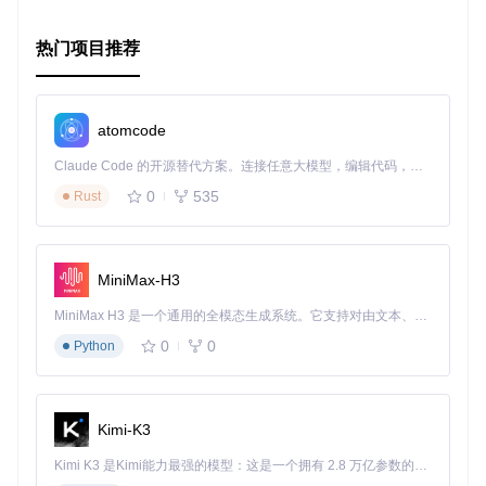
不同需求。
高性能
: 支持异步模式，可高效处理大规模数据集。
热门项目推荐
兼容性
: 兼容Python环境，易于与其他深度学习框架配合使
用。
总的来说，无论您是研究者还是开发人员，mAP库都是您评估
atomcode
目标检测模型性能的理想选择。立即尝试使用，让您的模型评
估工作变得更加高效和精确！
Claude Code 的开源替代方案。连接任意大模型，编辑代码，运行命令，自动验证 — 全自动执行。用 Rust 构建，极致性能。 ｜ An open-source alternative to Claude Code. Connect any LLM, edit code, run commands, and verify changes — autonomously. Built in Rust for speed. Get Started
0
535
Rust
MiniMax-H3
MiniMax H3 是一个通用的全模态生成系统。它支持对由文本、图像、视频和音频组成的多模态上下文进行统一理解，并能生成分辨率高达 2K、时长可达 15 秒的带原生立体声音频的视频。得益于面向任务泛化的系统设计，H3 在预训练阶段就已具备广泛的多模态上下文理解与生成能力，能够出色地执行复杂的多模态指令。
0
0
Python
Kimi-K3
Kimi K3 是Kimi能力最强的模型：这是一个拥有 2.8 万亿参数的混合专家（MoE）模型，具备原生视觉理解能力，并支持 100 万 token 的上下文窗口。