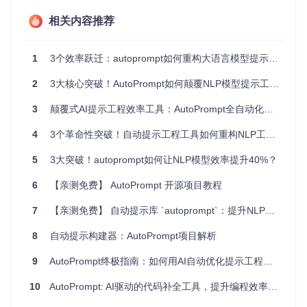
技术突破：autoprompt的"提示进化实验室"
相关内容推荐
为什么手动设计提示是低效的？因为人类的创造力和经验有
1
3个效率跃迁：autoprompt如何重构大语言模型提示工程
限，很难在庞大的提示空间中找到最优解。autoprompt采用了
强化学习的方法，将整个提示生成过程打造成一个"提示进化
2
3大核心突破！AutoPrompt如何颠覆NLP模型提示工程？
实验室"。
在这个实验室中，autoprompt通过与环境（特定的NLP任务）
3
颠覆式AI提示工程效率工具：AutoPrompt全自动化NLP模型调优方案
不断交互，就像生物进化一样，让提示不断"变异"和"选择"，
最终进化出最适应任务需求的提示。这种方法借鉴了Evolved
4
3个革命性突破！自动提示工程工具如何重构NLP工作流
Transformer和Prompt Tuning的思想，通过遗传算法高效探索
提示空间。
5
3大突破！autoprompt如何让NLP模型效率提升40%？
6
【亲测免费】 AutoPrompt 开源项目教程
这张图片展示了autoprompt使用的提示模板结构。模板由任务
7
【亲测免费】 自动提示库 `autoprompt`：提升NLP模型效率的新工具
输入（Task Inputs）、触发标记（Trigger Tokens）和预测标
记（Predict Token）三部分组成。通过这种结构化的设计，au
8
自动提示构建器：AutoPrompt项目解析
toprompt能够更系统地生成和优化提示。
9
AutoPrompt终极指南：如何用AI自动优化提示工程，提升模型性能90%
实战案例：autoprompt在行业中的创新应用
10
AutoPrompt: AI驱动的代码补全工具，提升编程效率的新利器！
案例一：客服机器人优化