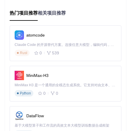
传统客服机器人往往需要人工编写大量规则和回复模板，难以
应对复杂的用户问题。某电商平台引入autoprompt后，通过自
热门项目推荐
相关项目推荐
动化生成提示，使机器人能够更好地理解用户意图，提高了问
题解决率。
📊 传统方法vs autoprompt：
atomcode
规则编写：500+条人工规则 → 自动生成
Claude Code 的开源替代方案。连接任意大模型，编辑代码，运行命令，自动验证 — 全自动执行。用 Rust 构建，极致性能。 ｜ An open-source alternative to Claude Code. Connect any LLM, edit code, run commands, and verify changes — autonomously. Built in Rust for speed. Get Started
响应准确率：75% → 92%
0
539
Rust
维护成本：每月20小时 → 每月2小时
案例二：法律文本分析
法律文本通常晦涩难懂，人工分析耗时且容易出错。某律师事
务所使用autoprompt处理法律文档，自动提取关键信息和条
MiniMax-H3
款，大大提高了工作效率。
MiniMax H3 是一个通用的全模态生成系统。它支持对由文本、图像、视频和音频组成的多模态上下文进行统一理解，并能生成分辨率高达 2K、时长可达 15 秒的带原生立体声音频的视频。得益于面向任务泛化的系统设计，H3 在预训练阶段就已具备广泛的多模态上下文理解与生成能力，能够出色地执行复杂的多模态指令。
📊 传统方法vs autoprompt：
0
0
Python
文档处理时间：3天/份 → 2小时/份
信息提取准确率：80% → 95%
人力成本：3人团队 → 1人操作
DataFlow
案例三：医疗报告解读
基于大模型算子和工作流的高效文本大模型训练数据合成框架
医疗机构每天需要处理大量的医疗报告，autoprompt能够自动