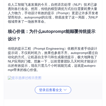
在人工智能飞速发展的今天，自然语言处理（NLP）技术已渗
透到各行各业。然而，传统的模型调优方式往往需要耗费大量
人力物力，手动设计有效的提示（Prompt）更是让许多开发者
望而却步。autoprompt的出现，彻底改变了这一局面，为NLP
领域带来了一场效率革命。
核心价值：为什么autoprompt能颠覆传统提示
设计？
传统的提示工程（Prompt Engineering）依赖开发者手动设计
提示词，不仅耗时耗力，效果也参差不齐。autoprompt通过自
动化的方式，让机器自主学习和生成最优提示，极大地降低了
NLP应用的门槛。想象一下，以前需要团队几天时间才能设计
出的有效提示，现在只需几个小时就能完成，这就是autopro
mpt带来的核心价值。
这张图片生动展示了autoprompt如何帮助模型在不同选项中做
登录后查看全文
出选择。左边是输入的句子，中间是一个卡通形象的模型，右
边则是模型对"good"和"bad"两个选项的预测结果。通过autop
rompt生成的提示，模型能够更准确地理解上下文，做出正确
的判断。