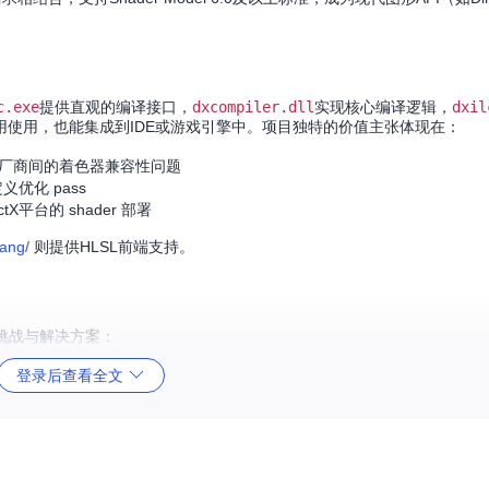
c.exe
提供直观的编译接口，
dxcompiler.dll
实现核心编译逻辑，
dxil
使用，也能集成到IDE或游戏引擎中。项目独特的价值主张体现在：
件厂商间的着色器兼容性问题
优化 pass
X平台的 shader 部署
lang/
则提供HLSL前端支持。
挑战与解决方案：
登录后查看全文
ST），此过程包含自定义的HLSL语义检查。特别针对图形领域特性如纹理