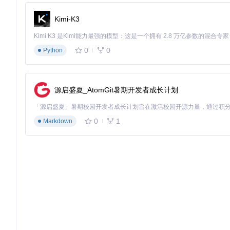
# 配置构建系统
Kimi-K3
cmake -S . -B build -DCMAKE_BUILD_TYPE=Release

# 执行构建
cmake --build build --config Release

0
0
Python
# 编译基础顶点着色器
高级应用：集成调试信息
源启盛夏_AtomGit暑期开发者成长计划
为着色器添加调试信息以便图形调试工具捕获：
0
1
Markdown
# 生成包含调试信息的着色器
批量处理工作流
通过编写简单脚本实现多文件编译：
import
import
 subprocess

shader_dir = 
"shaders/"