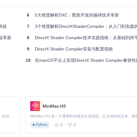
量图形专用元数据，如资源绑定信息、着色器阶段标识等。核心转换逻辑在 lib/
6
5大维度解析DXC：图形开发的编译技术革新
工具链
7
3个维度解析DirectXShaderCompiler：从入门到
：
链革新
8
DirectX Shader Compiler技术实践指南：从基础到
9
DirectX Shader Compiler安装与配置指南
10
在macOS平台上实现DirectX Shader Compiler兼
射数据。这一阶段由
lib/CodeGen/
模块负责，确保输出符合DirectX规范。
数字化建筑工厂"的角色——先将设计图转化为标准化的构件（IR），经过质
MiniMax-H3
流水线：
Claude Code 的开源替代方案。连接任意大模型，编辑代码，运行命令，自动验证 — 全自动执行。用 Rust 构建，极致性能。 ｜ An open-source alternative to Claude Code. Connect any LLM, edit code, run commands, and verify changes — autonomously. Built in Rust for speed. Get Started
0
0
Python
rCompiler
