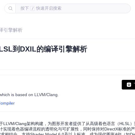
按下
快速开启搜索
/
L的编译引擎解析
r：从HLSL到DXIL的编译引擎解析
 which is based on LLVM/Clang.
Compiler
项目，基于LLVM/Clang架构构建，为图形开发者提供了从高级着色语言（HLSL）到
计实现着色器编译流程的透明化与可扩展性，同时保持对DirectX标准的
支持Shader Model 6.0及以上标准，成为现代图形API（如DirectX