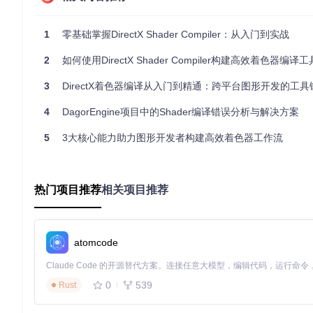
AST经过语义验证后转换为LLVM IR，这一步骤中DXC添加了大
LRename.cpp 中实现。
1
零基础掌握DirectX Shader Compiler：从入门到实战
3. 优化管道
2
如何使用DirectX Shader Compiler构建高效着色器编译
基于LLVM的优化框架，DXC实现了图形领域特定的优化，包括
3
DirectX着色器编译从入门到精通：跨平台图形开发的工具
常量折叠与传播（
lib/Analysis/DxilConstantFolding.cpp
）
死代码消除
4
DagorEngine项目中的Shader编译错误分析与解决方案
资源访问优化
4. 目标代码生成
5
3大核心能力助力图形开发者构建高效着色器工作流
最终将优化后的IR转换为DXIL字节码，同时生成调试信息与反
💡
技术类比
：如果将HLSL比作建筑设计图，DXC则扮演着"
最终组装成可直接施工的模块化组件（DXIL）。
热门项目推荐
相关项目推荐
实践指南：从零构建着色器编译流程
atomcode
以下通过场景化任务，展示如何利用DXC构建完整的着色器开发
基础编译任务
0
539
Rust
# 克隆项目仓库
git 
clone
 https://gitcode.com/gh_mirrors/di/DirectXShade