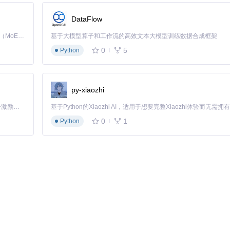
DataFlow
Kimi K3 是Kimi能力最强的模型：这是一个拥有 2.8 万亿参数的混合专家（MoE）模型，具备原生视觉理解能力，并支持 100 万 token 的上下文窗口。
基于大模型算子和工作流的高效文本大模型训练数据合成框架
0
5
Python
py-xiaozhi
「源启盛夏」暑期校园开发者成长计划旨在激活校园开源力量，通过积分激励、认证扶持、资源倾斜等形式，引导高校组织和开发者完成「入驻 — 建项目 — 做贡献 — 获认证 — 得资源」的完整闭环。无论你是想带领社团入驻平台的组织者，还是希望用代码贡献证明自己的开发者，都能在这里找到属于你的成长路径。
0
1
Python