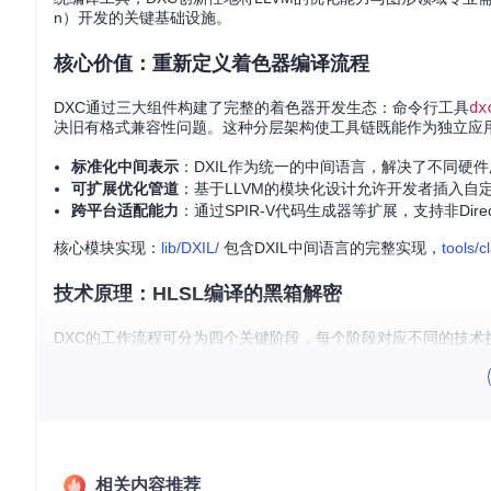
n）开发的关键基础设施。
核心价值：重新定义着色器编译流程
DXC通过三大组件构建了完整的着色器开发生态：命令行工具
dx
决旧有格式兼容性问题。这种分层架构使工具链既能作为独立应用
标准化中间表示
：DXIL作为统一的中间语言，解决了不同硬
可扩展优化管道
：基于LLVM的模块化设计允许开发者插入自定义
跨平台适配能力
：通过SPIR-V代码生成器等扩展，支持非Direct
核心模块实现：
lib/DXIL/
包含DXIL中间语言的完整实现，
tools/c
技术原理：HLSL编译的黑箱解密
DXC的工作流程可分为四个关键阶段，每个阶段对应不同的技术
1. 前端解析与语义分析
编译器首先通过Clang前端将HLSL代码解析为抽象语法树（A
进行语法扩展，相关实现位于
tools/clang/include/clang/Basic/
。
2. 中间代码生成
相关内容推荐