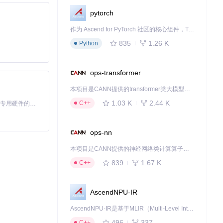
pytorch
作为 Ascend for PyTorch 社区的核心组件，TorchNPU 是昇腾专为 PyTorch 打造的深度学习适配插件，使 PyTorch 框架能够直接调用昇腾 NPU，为开发者提供昇腾 AI 处理器的超强算力。
835
1.26 K
Python
ops-transformer
本项目是CANN提供的transformer类大模型算子库，实现网络在NPU上加速计算。
1.03 K
2.44 K
C++
基于Python的Xiaozhi AI，适用于想要完整Xiaozhi体验而无需拥有专用硬件的用户。
ops-nn
本项目是CANN提供的神经网络类计算算子库，实现网络在NPU上加速计算。
839
1.67 K
C++
AscendNPU-IR
AscendNPU-IR是基于MLIR（Multi-Level Intermediate Representation）构建的，面向昇腾亲和算子编译时使用的中间表示，提供昇腾完备表达能力，通过编译优化提升昇腾AI处理器计算效率，支持通过生态框架使能昇腾AI处理器与深度调优
496
337
C++