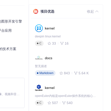
HLSL/HLS
项目优选
收起
实践的图形开发引擎
kernel
跨平台应用
deepin linux kernel
33
16
C
容性的技术方案
docs
量检测（优化），
暂无描述
843
5.64 K
Markdown
kernel
MiniMax H3 是一个通用的全模态生成系统。它支持对由文本、图像、视频和音频组成的多模态上下文进行统一理解，并能生成分辨率高达 2K、时长可达 15 秒的带原生立体声音频的视频。得益于面向任务泛化的系统设计，H3 在预训练阶段就已具备广泛的多模态上下文理解与生成能力，能够出色地执行复杂的多模态指令。
openEuler内核是openEuler操作系统的核心，既是系统性能与稳定性的基石，也是连接处理器、设备与服务的桥梁。
507
540
C