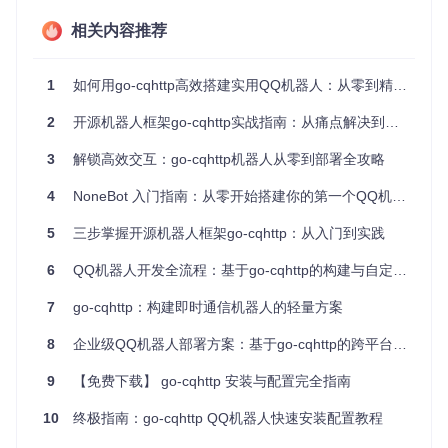
go-cqhttp提供四种通信协议选择，满足不同场景需求：
相关内容推荐
协议类型
适用场景
优势
典型应用
主动调用
实现简单，兼
定时任务触
1
如何用go-cqhttp高效搭建实用QQ机器人：从零到精通指南
HTTP API
场景
容性好
发消息
2
开源机器人框架go-cqhttp实战指南：从痛点解决到场景落地
实时通知
低延迟，资源
群消息实时
反向HTTP
场景
占用少
处理
POST
3
解锁高效交互：go-cqhttp机器人从零到部署全攻略
长连接需
双向通信，减
实时聊天机
正向WebS
4
NoneBot 入门指南：从零开始搭建你的第一个QQ机器人
求
少握手
器人
ocket
服务端主
高可靠性，自
状态监控系
反向WebS
5
三步掌握开源机器人框架go-cqhttp：从入门到实践
动推送
动重连
统
ocket
6
QQ机器人开发全流程：基于go-cqhttp的构建与自定义指南
验证小技巧
：启动服务后，通过curl命令快速测试HTTP API连
通性：
7
go-cqhttp：构建即时通信机器人的轻量方案
8
企业级QQ机器人部署方案：基于go-cqhttp的跨平台IM自动化工具实现指南
curl 
"http://127.0.0.1:5700/get_version_info"
9
【免费下载】 go-cqhttp 安装与配置完全指南
若返回包含版本信息的JSON数据，表明通信模块配置成功。
10
终极指南：go-cqhttp QQ机器人快速安装配置教程
消息处理模块：全类型消息支持