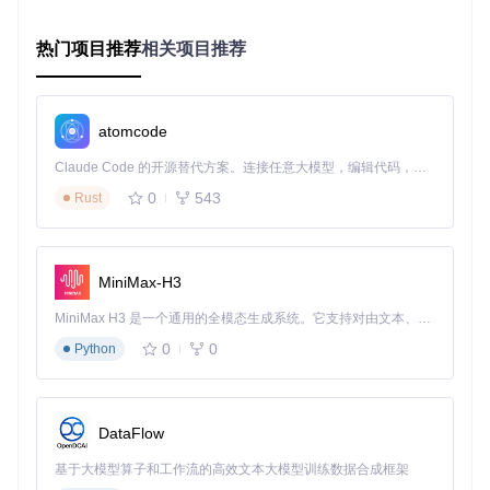
框架内置完整的消息处理机制，支持文本、表情、图片、语音
等多种消息类型。特别值得注意的是其独特的CQ码解析系
热门项目推荐
相关项目推荐
统，能够将复杂消息结构转化为易于处理的结构化数据。例
如，接收图片消息时，框架会自动处理图片下载与本地缓存，
开发者只需关注业务逻辑实现。
常见陷阱
：处理语音消息时需注意，默认配置下框架仅提供语
atomcode
音文件路径，如需语音转文字功能，需额外集成第三方API服
务。
Claude Code 的开源替代方案。连接任意大模型，编辑代码，运行命令，自动验证 — 全自动执行。用 Rust 构建，极致性能。 ｜ An open-source alternative to Claude Code. Connect any LLM, edit code, run commands, and verify changes — autonomously. Built in Rust for speed. Get Started
0
543
Rust
数据存储模块：多数据库适配
go-cqhttp提供灵活的数据存储方案，支持LevelDB、SQLite3
和MongoDB三种数据库后端，可根据项目规模灵活选择：
MiniMax-H3
LevelDB：轻量级嵌入式数据库，适合个人项目或资源受限
环境
MiniMax H3 是一个通用的全模态生成系统。它支持对由文本、图像、视频和音频组成的多模态上下文进行统一理解，并能生成分辨率高达 2K、时长可达 15 秒的带原生立体声音频的视频。得益于面向任务泛化的系统设计，H3 在预训练阶段就已具备广泛的多模态上下文理解与生成能力，能够出色地执行复杂的多模态指令。
SQLite3：文件型关系数据库，支持复杂查询，适合中小规
0
0
Python
模应用
MongoDB：文档型数据库，适合处理非结构化消息数据，
支持水平扩展
DataFlow
验证小技巧
：通过以下命令检查数据库连接状态：
基于大模型算子和工作流的高效文本大模型训练数据合成框架