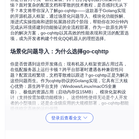
恼？面对复杂的配置文档和零散的技术教程，是否感到无从下
手？本文将带你深入了解go-cqhttp——这款基于Golang实现
的开源机器人框架，通过场景化问题导入、模块化功能拆解、
渐进式实操指南和进阶拓展路径四个阶段，帮助你在30分钟内
完成从环境搭建到功能验证的全流程部署。作为一款原生跨平
台的解决方案，go-cqhttp以其高效的性能表现和灵活的配置选
项，成为开发者构建个性化QQ机器人的理想选择。
场景化问题导入：为什么选择go-cqhttp
你是否曾遇到这些开发痛点：现有机器人框架资源占用过高，
在低配服务器上运行卡顿？跨平台部署时遭遇各种兼容性问
题？配置流程繁琐，文档零散难以跟进？go-cqhttp正是为解决
这些问题而生。作为cqhttp协议的Golang实现，它具有三大核
心优势：原生跨平台支持（Windows/Linux/macOS全兼
容）、极低的资源占用（启动内存仅15MB）、模块化架构设
计（支持按需加载功能模块）。这些特性使得无论是个人开发
者的小型项目，还是企业级应用的大规模部署，go-cqhttp都能
提供稳定高效的运行保障。
登录后查看全文
模块化功能拆解：核心组件与技术架构
通信协议模块：多维度连接方案