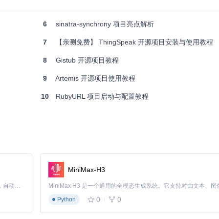
6
sinatra-synchrony 项目亮点解析
7
【亲测免费】 ThingSpeak 开源项目安装与使用教程
8
Gistub 开源项目教程
9
Artemis 开源项目使用教程
10
RubyURL 项目启动与配置教程
些基于 EventMachine 的服务器。例如，一个实时聊天应用或一个高并发的 A
链中尽早插入，以便最大限度地发挥其性能优势。
置 Fiber 池的大小，避免资源浪费或不足。
理的请求能够优雅地处理异常情况。
MiniMax-H3
Claude Code 的开源替代方案。连接任意大模型，编辑代码，运行命令，自动验证 — 全自动执行。用 Rust 构建，极致性能。 ｜ An open-source alternative to Claude Code. Connect any LLM, edit code, run commands, and verify changes — autonomously. Built in Rust for speed. Get Started
0
0
Python
Web 框架一起使用，以构建高性能的 Web 应用。以下是一些典型的生态项目：