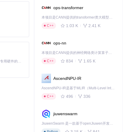
ops-transformer
本项目是CANN提供的transformer类大模型算子库，实现网络在NPU上加速计算。
1.03 K
2.41 K
C++
ops-nn
本项目是CANN提供的神经网络类计算算子库，实现网络在NPU上加速计算。
834
1.65 K
C++
基于Python的Xiaozhi AI，适用于想要完整Xiaozhi体验而无需拥有专用硬件的用户。
AscendNPU-IR
AscendNPU-IR是基于MLIR（Multi-Level Intermediate Representation）构建的，面向昇腾亲和算子编译时使用的中间表示，提供昇腾完备表达能力，通过编译优化提升昇腾AI处理器计算效率，支持通过生态框架使能昇腾AI处理器与深度调优
496
336
C++
jiuwenswarm
JiuwenSwarm 是一款基于openJiuwen开发的智能AI Agent，它能够将大语言模型的强大能力，通过你日常使用的各类通讯应用，直接延伸至你的指尖。
3.15 K
841
Python