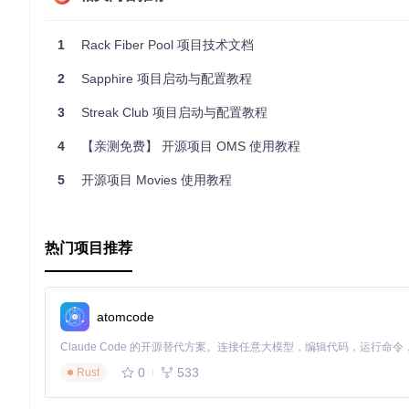
use 
Rack
:
:FiberPool
1
Rack Fiber Pool 项目技术文档
get 
'/'
do
2
Sapphire 项目启动与配置教程
"Hello, world!"
end
3
Streak Club 项目启动与配置教程
应用案例和最佳实践
4
【亲测免费】 开源项目 OMS 使用教程
应用案例
5
开源项目 Movies 使用教程
Rack Fiber Pool 特别适用于高并发的 Web 应用，尤其是那
通过使用 Rack Fiber Pool 来提高性能和响应速度。
热门项目推荐
最佳实践
尽早插入中间件
：确保 Rack Fiber Pool 在中间件
合理设置 Fiber 池大小
：根据你的应用负载和硬件资源，合理设
异常处理
：通过自定义异常处理逻辑，确保在 Fiber 中处
atomcode
典型生态项目
0
533
Rust
Rack Fiber Pool 通常与其他 Rack 中间件和 Ruby 