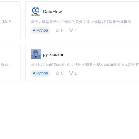
 Pool 结合使用，可以构建高性能的 Web 应用。
中插入 Rack Fiber Pool，可以显著提高 Rails 应用的性能。
DataFlow
 Rack Fiber Pool 结合使用，可以进一步提升应用的并发处理能力。
Kimi K3 是Kimi能力最强的模型：这是一个拥有 2.8 万亿参数的混合专家（MoE）模型，具备原生视觉理解能力，并支持 100 万 token 的上下文窗口。
基于大模型算子和工作流的高效文本大模型训练数据合成框架
用。
0
4
Python
py-xiaozhi
「源启盛夏」暑期校园开发者成长计划旨在激活校园开源力量，通过积分激励、认证扶持、资源倾斜等形式，引导高校组织和开发者完成「入驻 — 建项目 — 做贡献 — 获认证 — 得资源」的完整闭环。无论你是想带领社团入驻平台的组织者，还是希望用代码贡献证明自己的开发者，都能在这里找到属于你的成长路径。
0
1
Python