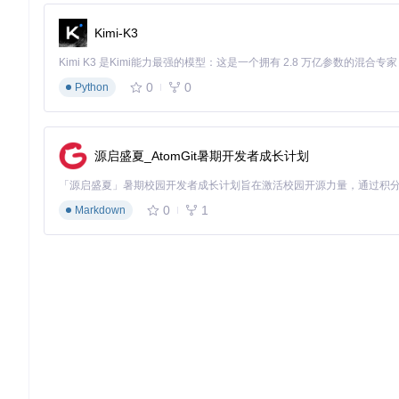
Sinatra
：一个轻量级的 Ruby Web 框架，与 Rack Fiber
Rails
：一个全功能的 Ruby Web 框架，通过在 Rails 中间件链
Kimi-K3
Thin
：一个基于 EventMachine 的高性能 Web 服务器，与
通过结合这些生态项目，你可以构建出既高效又稳定的 Web 应
0
0
Python
源启盛夏_AtomGit暑期开发者成长计划
0
1
Markdown