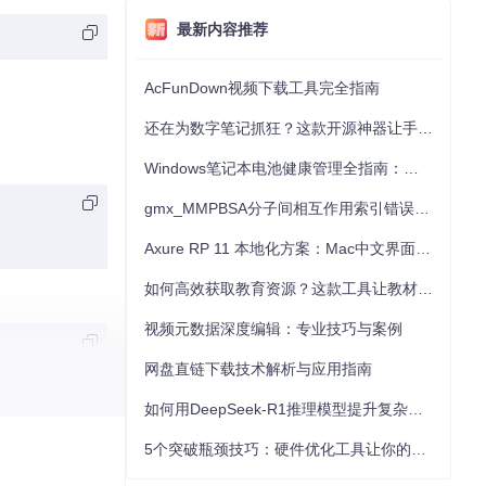
最新内容推荐
AcFunDown视频下载工具完全指南
还在为数字笔记抓狂？这款开源神器让手写批注效率提升300%
Windows笔记本电池健康管理全指南：从根源解决电池损耗问题
gmx_MMPBSA分子间相互作用索引错误的深度诊断与解决
Axure RP 11 本地化方案：Mac中文界面优化与原型设计工具汉化全指南
如何高效获取教育资源？这款工具让教材下载效率提升80%
视频元数据深度编辑：专业技巧与案例
网盘直链下载技术解析与应用指南
如何用DeepSeek-R1推理模型提升复杂任务解决能力：完整指南
5个突破瓶颈技巧：硬件优化工具让你的电脑性能提升30%