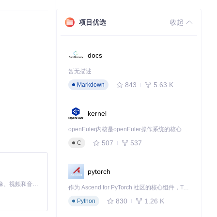
项目优选
收起
docs
暂无描述
843
5.63 K
Markdown
PI 服务，都可以
kernel
openEuler内核是openEuler操作系统的核心，既是系统性能与稳定性的基石，也是连接处理器、设备与服务的桥梁。
507
537
C
pytorch
MiniMax H3 是一个通用的全模态生成系统。它支持对由文本、图像、视频和音频组成的多模态上下文进行统一理解，并能生成分辨率高达 2K、时长可达 15 秒的带原生立体声音频的视频。得益于面向任务泛化的系统设计，H3 在预训练阶段就已具备广泛的多模态上下文理解与生成能力，能够出色地执行复杂的多模态指令。
作为 Ascend for PyTorch 社区的核心组件，TorchNPU 是昇腾专为 PyTorch 打造的深度学习适配插件，使 PyTorch 框架能够直接调用昇腾 NPU，为开发者提供昇腾 AI 处理器的超强算力。
830
1.26 K
Python