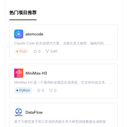
热门项目推荐
atomcode
Claude Code 的开源替代方案。连接任意大模型，编辑代码，运行命令，自动验证 — 全自动执行。用 Rust 构建，极致性能。 ｜ An open-source alternative to Claude Code. Connect any LLM, edit code, run commands, and verify changes — autonomously. Built in Rust for speed. Get Started
0
540
Rust
MiniMax-H3
MiniMax H3 是一个通用的全模态生成系统。它支持对由文本、图像、视频和音频组成的多模态上下文进行统一理解，并能生成分辨率高达 2K、时长可达 15 秒的带原生立体声音频的视频。得益于面向任务泛化的系统设计，H3 在预训练阶段就已具备广泛的多模态上下文理解与生成能力，能够出色地执行复杂的多模态指令。
0
0
Python
DataFlow
基于大模型算子和工作流的高效文本大模型训练数据合成框架