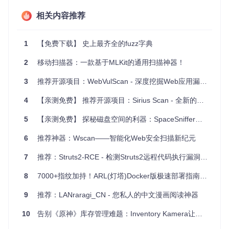
简单易用
：命令行界面简洁明了，只需提供待扫描的网站地
相关内容推荐
址，其他参数可选，适用于初级到高级用户。
多线程扫描
：利用多线程技术，提高扫描效率，减少扫描时
1
【免费下载】 史上最齐全的fuzz字典
间。
自定义词典
：允许用户指定扫描字典，适应不同场景的需
2
移动扫描器：一款基于MLKit的通用扫描神器！
求。
结果导出
：扫描结果可保存为文件，方便后期分析和记录。
3
推荐开源项目：WebVulScan - 深度挖掘Web应用漏洞的神器
要开始使用
webdirscan
，只需几个简单的步骤：克隆仓库，
4
【亲测免费】 推荐开源项目：Sirius Scan - 全新的通用漏洞扫描器
安装
requests
模块，然后按照提供的命令行选项进行操作。
现在就加入这个开源社区，用
webdirscan
守护你的Web世界
5
【亲测免费】 探秘磁盘空间的利器：SpaceSniffer全面解析与推荐
吧！
6
推荐神器：Wscan——智能化Web安全扫描新纪元
git clone https://github.com/Strikersb/webdirscan.git

7
推荐：Struts2-RCE - 检测Struts2远程代码执行漏洞的利器！
8
7000+指纹加持！ARL(灯塔)Docker版极速部署指南：从0到1掌握资产侦察神器
无论你是Web开发者、安全研究人员还是IT管理员，
webdirs
can
都是你的得力助手。让我们一起探索Web安全的奥秘，确
9
推荐：LANraragi_CN - 您私人的中文漫画阅读神器
保我们的网络空间更加安全。如果你有任何问题或建议，可以
联系作者王松_Striker，他在QQ上的ID是954101430，邮箱为
song@secbox.cn
10
告别《原神》库存管理难题：Inventory Kamera让数据收集更高效
。