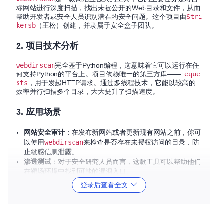
标网站进行深度扫描，找出未被公开的Web目录和文件，从而
帮助开发者或安全人员识别潜在的安全问题。这个项目由
Stri
kersb
（王松）创建，并隶属于安全盒子团队。
2. 项目技术分析
webdirscan
完全基于Python编程，这意味着它可以运行在任
何支持Python的平台上。项目依赖唯一的第三方库——
reque
sts
，用于发起HTTP请求。通过多线程技术，它能以较高的
效率并行扫描多个目录，大大提升了扫描速度。
3. 应用场景
网站安全审计
：在发布新网站或者更新现有网站之前，你可
以使用
webdirscan
来检查是否存在未授权访问的目录，防
止敏感信息泄露。
渗透测试
：对于安全研究人员而言，这款工具可以帮助他们
在靶场环境中找到可能的漏洞入口。
日常运维
：定期使用
webdirscan
扫描网站，有助于及时发
登录后查看全文
现并修复安全风险。
4. 项目特点