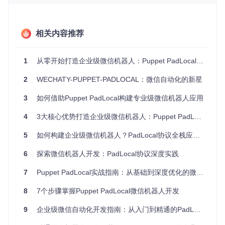
支持几乎所有原生功能
长连接稳定性
：采用持久化连接机制，平均连接保持时间提
升300%
相关内容推荐
低检测风险
：模拟真实设备行为模式，降低账号异常检测概
率
与其他协议方案的技术对比
1
从零开始打造企业级微信机器人：Puppet PadLocal实战开发指南
实现
协议
功能完整
稳定性
账号安全性
复杂
2
WECHATY-PUPPET-PADLOCAL：微信自动化的新星
类型
性
度
3
如何借助Puppet PadLocal构建专业级微信机器人应用
网页
低（频繁更
低（仅基
高风险（易
版协
新导致失
简单
础功能）
封号）
4
3大核心优势打造企业级微信机器人：Puppet PadLocal实战指南
议
效）
中（部分
Wind
5
如何构建企业级微信机器人？PadLocal协议全栈应用指南
中（依赖客
ows
功能受
中风险
中等
户端版本）
协议
限）
6
探索微信机器人开发：PadLocal协议深度实践
高（完整
低风险（模
高（持久连
iPad
7
Puppet PadLocal实战指南：从基础到深度优化的微信机器人开发
功能支
拟真实设
复杂
协议
接机制）
持）
备）
8
7个步骤掌握Puppet PadLocal微信机器人开发
手机
最高
最高
最低
极高
协议
9
企业级微信自动化开发指南：从入门到精通的PadLocal机器人开发