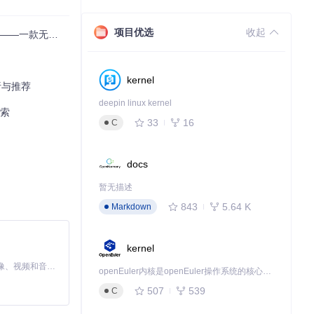
项目优选
收起
流程图自动生成神器
kernel
析与推荐
deepin linux kernel
探索
33
16
C
docs
暂无描述
843
5.64 K
Markdown
的一致性。
kernel
制自己的解决方
MiniMax H3 是一个通用的全模态生成系统。它支持对由文本、图像、视频和音频组成的多模态上下文进行统一理解，并能生成分辨率高达 2K、时长可达 15 秒的带原生立体声音频的视频。得益于面向任务泛化的系统设计，H3 在预训练阶段就已具备广泛的多模态上下文理解与生成能力，能够出色地执行复杂的多模态指令。
openEuler内核是openEuler操作系统的核心，既是系统性能与稳定性的基石，也是连接处理器、设备与服务的桥梁。
507
539
C