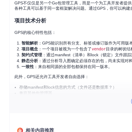
GPS不仅仅是另一个Go包管理工具，而是一个为工具开发者提
各种工具可以基于同一套框架解决问题。通过GPS，你可以构
项目技术分析
GPS的核心特性包括：
智能解析
：GPS能识别所有分支、标签或修订版作为可用版
项目概念
：一个项目被视为一个包含了
vendor
目录的树状结
契约式管理
：通过manifest（清单）和lock（锁定）文件
静态分析
：通过分析导入图确定必须存在的包，尚未实现对
一致性
：来自相同源的全部包都保持在同一版本。
此外，GPS还允许工具开发者自由选择：
存储manifest和lock信息的方式（文件还是数据库？）
兼容其他包管理器
用户指定的版本约束类型
是否删除嵌套的
vendor
目录
忽略哪些导入包
应用哪些约束覆盖
输出什么类型的信息给最终用户
根项目和所有依赖项声明的版本约束
相关内容推荐