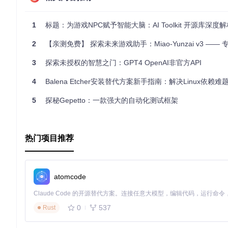
如何处理已有的解决方案以及如何允许版本更改
是否使用首选版本
是否允许替换导入路径的源位置
1
标题：为游戏NPC赋予智能大脑：AI Toolkit 开源库深度解
2
【亲测免费】 探索未来游戏助手：Miao-Yunzai v3 —— 专为原神玩家打造的智
应用场景
3
探索未授权的智慧之门：GPT4 OpenAI非官方API
GPS可应用于以下场景：
4
Balena Etcher安装替代方案新手指南：解决Linux依赖难
创建新的Go包管理工具
更新现有工具以支持更高级别的依赖管理功能
5
探秘Gepetto：一款强大的自动化测试框架
在持续集成系统中自动处理包版本冲突
对于大型项目或团队，提供一致性和可预测性的依赖解决方案
项目特点
热门项目推荐
GPS的显著特点是其灵活性和扩展性：
非选择决策
：GPS设定了明确的基础规则，比如使用Go 1.
atomcode
选择决策
：在许多关键方面，GPS留给了实现者自由裁量权
案。
模块化
：GPS的架构易于理解和扩展，方便开发者添加自定
0
537
Rust
社区驱动
：虽然项目不再更新，但其背后的理念和思想仍在社