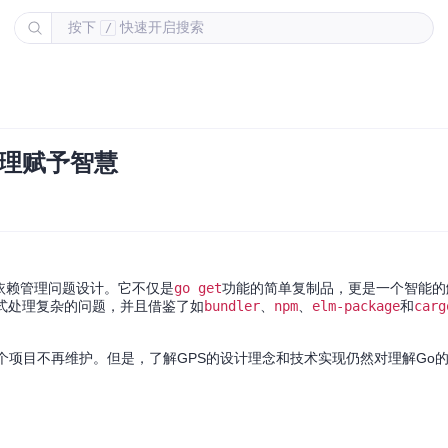
按下
快速开启搜索
/
管理赋予智慧
语言的依赖管理问题设计。它不仅是
go get
功能的简单复制品，更是一个智能的
式处理复杂的问题，并且借鉴了如
bundler
、
npm
、
elm-package
和
carg
个项目不再维护。但是，了解GPS的设计理念和技术实现仍然对理解Go