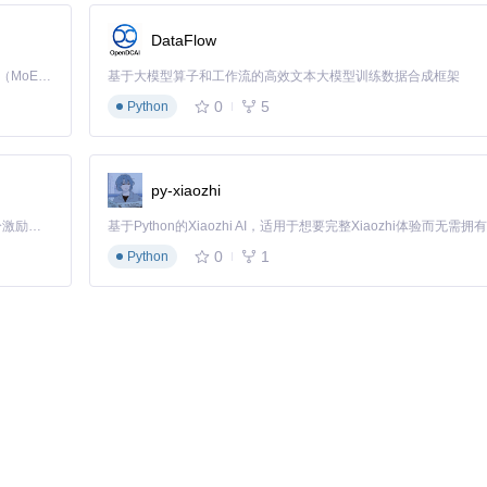
何希望深入这一领域的开发者的宝贵资源。尽管现在它已被整合到
dep
中，
DataFlow
Kimi K3 是Kimi能力最强的模型：这是一个拥有 2.8 万亿参数的混合专家（MoE）模型，具备原生视觉理解能力，并支持 100 万 token 的上下文窗口。
基于大模型算子和工作流的高效文本大模型训练数据合成框架
0
5
Python
py-xiaozhi
「源启盛夏」暑期校园开发者成长计划旨在激活校园开源力量，通过积分激励、认证扶持、资源倾斜等形式，引导高校组织和开发者完成「入驻 — 建项目 — 做贡献 — 获认证 — 得资源」的完整闭环。无论你是想带领社团入驻平台的组织者，还是希望用代码贡献证明自己的开发者，都能在这里找到属于你的成长路径。
0
1
Python