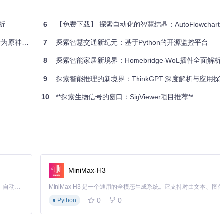
析
6
【免费下载】 探索自动化的智慧结晶：AutoFlowchart——一款无限试用的
能聊天机器人
7
探索智慧交通新纪元：基于Python的开源监控平台
8
探索智能家居新境界：Homebridge-WoL插件全面解
题
9
探索智能推理的新境界：ThinkGPT 深度解析与应用
10
**探索生物信号的窗口：SigViewer项目推荐**
6及以上版本，所有的
vendor
内容由工具控制，等等。这些规则确保了基本
MiniMax-H3
，例如存储方式、兼容性、版本约束等，使得开发者可以根据具体需求定
Claude Code 的开源替代方案。连接任意大模型，编辑代码，运行命令，自动验证 — 全自动执行。用 Rust 构建，极致性能。 ｜ An open-source alternative to Claude Code. Connect any LLM, edit code, run commands, and verify changes — autonomously. Built in Rust for speed. Get Started
义功能或改进现有机制。
0
0
Python
区中传播，对其他Go包管理工具产生了深远影响。