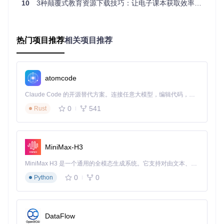
10
3种颠覆式教育资源下载技巧：让电子课本获取效率提升90%的零代码工具
跨域存储读取：通过浏览器扩展API安全获取认证Cookie
令牌时效性验证：自动检测令牌有效期并提示用户刷新
权限范围分析：解析令牌包含的资源访问权限边界
多维度参数智能提取系统
热门项目推荐
相关项目推荐
开发团队通过逆向工程破解了平台URL参数编码规则，设计了
三层解析引擎：
atomcode
表层解析：提取contentId、catalogType等显性参数
深层解析：识别URL中的隐性资源标识（如加密的页码范
Claude Code 的开源替代方案。连接任意大模型，编辑代码，运行命令，自动验证 — 全自动执行。用 Rust 构建，极致性能。 ｜ An open-source alternative to Claude Code. Connect any LLM, edit code, run commands, and verify changes — autonomously. Built in Rust for speed. Get Started
围）
0
541
Rust
关系解析：建立不同参数间的关联规则，实现参数自动补全
分布式下载任务管理器
采用生产者-消费者模型设计的下载系统具有以下特性：
MiniMax-H3
任务优先级队列：根据教材重要性动态调整下载顺序
断点续传机制：支持网络中断后的无缝恢复
MiniMax H3 是一个通用的全模态生成系统。它支持对由文本、图像、视频和音频组成的多模态上下文进行统一理解，并能生成分辨率高达 2K、时长可达 15 秒的带原生立体声音频的视频。得益于面向任务泛化的系统设计，H3 在预训练阶段就已具备广泛的多模态上下文理解与生成能力，能够出色地执行复杂的多模态指令。
资源冲突检测：自动识别重复下载请求并合并处理
0
0
Python
技术解析：核心算法与实现细节
工具的技术突破体现在对平台API接口的深度理解和创新应
DataFlow
用，其中URL解析算法和智能分类系统构成了技术核心。