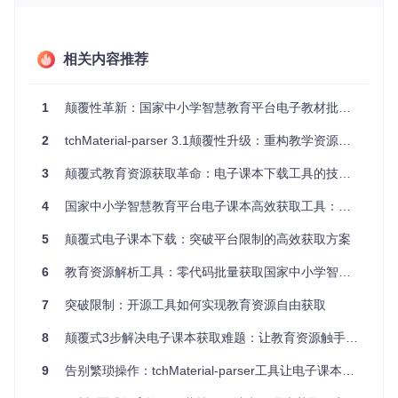
手动下载单本教材需经过12个操作步骤，平均耗时8分钟，且
不支持多任务并行处理。对于需要跨学科、跨学段整合资源的
教育工作者，这种低效模式严重制约了教学准备效率。
相关内容推荐
参数解析的技术门槛
教材预览URL包含contentType、contentId等17个关键参数，
1
颠覆性革新：国家中小学智慧教育平台电子教材批量获取工具全攻略
其编码规则未公开且频繁更新。普通用户难以从复杂URL结构
中提取有效信息，更无法构建正确的资源访问路径。
2
tchMaterial-parser 3.1颠覆性升级：重构教学资源解析体验
3
颠覆式教育资源获取革命：电子课本下载工具的技术民主化实践
图1：电子课本解析工具主界面，展示URL输入区域、学科筛
选器和核心操作按钮
4
国家中小学智慧教育平台电子课本高效获取工具：突破限制的革新方案
架构设计：资源获取的技术革新方案
5
颠覆式电子课本下载：突破平台限制的高效获取方案
6
教育资源解析工具：零代码批量获取国家中小学智慧教育平台电子课本的技术革命
针对上述挑战，工具采用"零信任解析"架构，通过浏览器认证
信息复用、智能参数提取和分布式下载管理三大核心模块，构
7
突破限制：开源工具如何实现教育资源自由获取
建了高效安全的资源获取体系。
浏览器认证信息复用机制
8
颠覆式3步解决电子课本获取难题：让教育资源触手可及
工具创新性地读取用户浏览器本地存储的认证令牌，避免了传
9
告别繁琐操作：tchMaterial-parser工具让电子课本下载变得如此简单
统账号密码认证的安全风险。其实现流程包括：